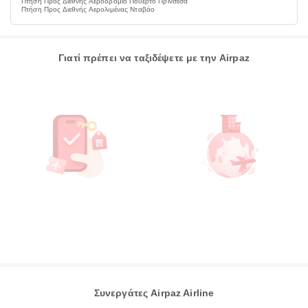
Πτήση Προς Διεθνής Αεροδρόμιο Πουέρτο Πρινσέσα
Πτήση Προς Διεθνής Αερολιμένας Νταβάο
Γιατί πρέπει να ταξιδέψετε με την Airpaz
Συνεργάτες Airpaz Airline