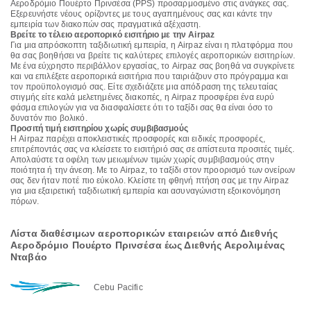
Αεροδρόμιο Πουέρτο Πρινσέσα (PPS) προσαρμοσμένο στις ανάγκες σας.
Εξερευνήστε νέους ορίζοντες με τους αγαπημένους σας και κάντε την
εμπειρία των διακοπών σας πραγματικά αξέχαστη.
Βρείτε το τέλειο αεροπορικό εισιτήριο με την Airpaz
Για μια απρόσκοπτη ταξιδιωτική εμπειρία, η Airpaz είναι η πλατφόρμα που
θα σας βοηθήσει να βρείτε τις καλύτερες επιλογές αεροπορικών εισιτηρίων.
Με ένα εύχρηστο περιβάλλον εργασίας, το Airpaz σας βοηθά να συγκρίνετε
και να επιλέξετε αεροπορικά εισιτήρια που ταιριάζουν στο πρόγραμμα και
τον προϋπολογισμό σας. Είτε σχεδιάζετε μια απόδραση της τελευταίας
στιγμής είτε καλά μελετημένες διακοπές, η Airpaz προσφέρει ένα ευρύ
φάσμα επιλογών για να διασφαλίσετε ότι το ταξίδι σας θα είναι όσο το
δυνατόν πιο βολικό.
Προσιτή τιμή εισιτηρίου χωρίς συμβιβασμούς
Η Airpaz παρέχει αποκλειστικές προσφορές και ειδικές προσφορές,
επιτρέποντάς σας να κλείσετε το εισιτήριό σας σε απίστευτα προσιτές τιμές.
Απολαύστε τα οφέλη των μειωμένων τιμών χωρίς συμβιβασμούς στην
ποιότητα ή την άνεση. Με το Airpaz, το ταξίδι στον προορισμό των ονείρων
σας δεν ήταν ποτέ πιο εύκολο. Κλείστε τη φθηνή πτήση σας με την Airpaz
για μια εξαιρετική ταξιδιωτική εμπειρία και ασυναγώνιστη εξοικονόμηση
πόρων.
Λίστα διαθέσιμων αεροπορικών εταιρειών από Διεθνής
Αεροδρόμιο Πουέρτο Πρινσέσα έως Διεθνής Αερολιμένας
Νταβάο
Cebu Pacific