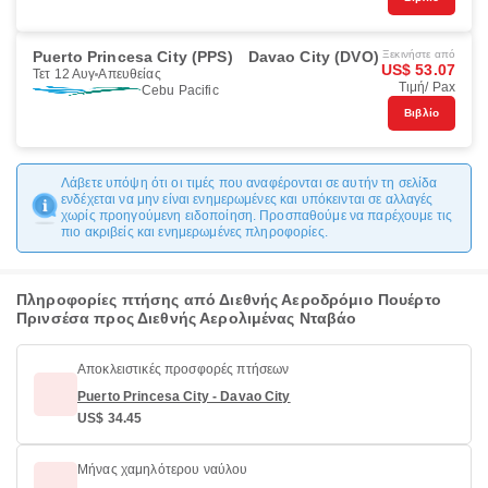
Puerto Princesa City (PPS)
Davao City (DVO)
Ξεκινήστε από
US$ 53.07
Τετ 12 Αυγ
Απευθείας
Τιμή/ Pax
Cebu Pacific
Βιβλίο
Λάβετε υπόψη ότι οι τιμές που αναφέρονται σε αυτήν τη σελίδα
ενδέχεται να μην είναι ενημερωμένες και υπόκεινται σε αλλαγές
χωρίς προηγούμενη ειδοποίηση. Προσπαθούμε να παρέχουμε τις
πιο ακριβείς και ενημερωμένες πληροφορίες.
Πληροφορίες πτήσης από Διεθνής Αεροδρόμιο Πουέρτο
Πρινσέσα προς Διεθνής Αερολιμένας Νταβάο
Αποκλειστικές προσφορές πτήσεων
Puerto Princesa City - Davao City
US$ 34.45
Μήνας χαμηλότερου ναύλου