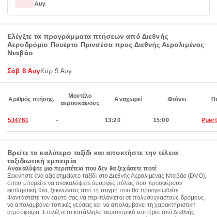
Αυγ
Ελέγξτε τα προγράμματα πτήσεων από Διεθνής
Αεροδρόμιο Πουέρτο Πρινσέσα προς Διεθνής Αερολιμένας
Νταβάο
Σάβ 8 Αυγ
Κυρ 9 Αυγ
Μοντέλο
Αριθμός πτήσης.
Αναχωρεί
Φτάνει
Π
αεροσκάφους
5J4761
-
13:20
15:00
Puert
Βρείτε το καλύτερο ταξίδι και αποκτήστε την τέλεια
ταξιδιωτική εμπειρία
Ανακαλύψτε μια περιπέτεια που δεν θα ξεχάσετε ποτέ
Ξεκινήστε ένα αξιοσημείωτο ταξίδι στο Διεθνής Αερολιμένας Νταβάο (DVO),
όπου μπορείτε να ανακαλύψετε όμορφες πόλεις που προσφέρουν
εκπληκτική θέα, ξεκινώντας από τη στιγμή που θα προσγειωθείτε.
Φανταστείτε τον εαυτό σας να περιπλανιέται σε πολυσύχναστους δρόμους,
να απολαμβάνει τοπικές γεύσεις και να απολαμβάνει τη χαρακτηριστική
ατμόσφαιρα. Επιλέξτε το κατάλληλο αεροπορικό εισιτήριο από Διεθνής