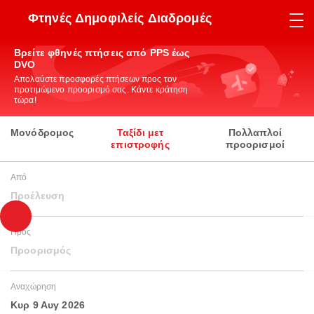
Φτηνές Δημοφιλείς Διαδρομές
Βρείτε φθηνές πτήσεις από PPS έως
DVO
Απολαύστε προσφορές πτήσεων προς τον
προτιμώμενο προορισμό σας. Κάντε κράτηση
τώρα!
Μονόδρομος
Ταξίδι μετ
Πολλαπλοί
επιστροφής
προορισμοί
Από
Προέλευση
Προς
Προορισμός
Αναχώρηση
Κυρ 9 Αυγ 2026