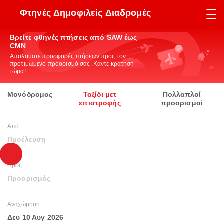
Φτηνές Δημοφιλείς Διαδρομές
Βρείτε φθηνές πτήσεις από SAW έως
CMN
Απολαύστε προσφορές πτήσεων προς τον
προτιμώμενο προορισμό σας. Κάντε κράτηση
τώρα!
Μονόδρομος
Ταξίδι μετ
Πολλαπλοί
επιστροφής
προορισμοί
Από
Προέλευση
Προς
Προορισμός
Αναχώρηση
Δευ 10 Αυγ 2026