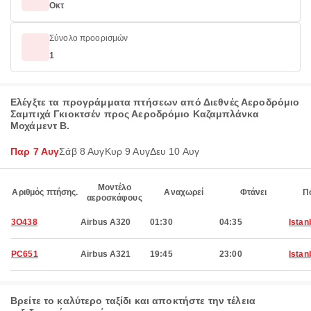
Οκτ
Σύνολο προορισμών
1
Ελέγξτε τα προγράμματα πτήσεων από Διεθνές Αεροδρόμιο
Σαμπιχά Γκιοκτσέν προς Αεροδρόμιο Καζαμπλάνκα
Μοχάμεντ Β.
Παρ 7 Αυγ
Σάβ 8 Αυγ
Κυρ 9 Αυγ
Δευ 10 Αυγ
Μοντέλο
Αριθμός πτήσης.
Αναχωρεί
Φτάνει
Π
αεροσκάφους
3O438
Airbus A320
01:30
04:35
Istan
PC651
Airbus A321
19:45
23:00
Istan
Βρείτε το καλύτερο ταξίδι και αποκτήστε την τέλεια