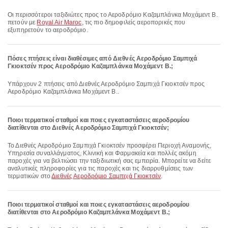
Οι περισσότεροι ταξιδιώτες προς το Αεροδρόμιο Καζαμπλάνκα Μοχάμεντ Β.
πετούν με
Royal Air Maroc
, τις πιο δημοφιλείς αεροπορικές που
εξυπηρετούν το αεροδρόμιο.
Πόσες πτήσεις είναι διαθέσιμες από Διεθνές Αεροδρόμιο Σαμπιχά
Γκιοκτσέν προς Αεροδρόμιο Καζαμπλάνκα Μοχάμεντ Β.;
Υπάρχουν 2 πτήσεις από Διεθνές Αεροδρόμιο Σαμπιχά Γκιοκτσέν προς
Αεροδρόμιο Καζαμπλάνκα Μοχάμεντ Β..
Ποιοι τερματικοί σταθμοί και ποιες εγκαταστάσεις αεροδρομίου
διατίθενται στο Διεθνές Αεροδρόμιο Σαμπιχά Γκιοκτσέν;
Το Διεθνές Αεροδρόμιο Σαμπιχά Γκιοκτσέν προσφέρει Περιοχή Αναμονής,
Υπηρεσία συναλλάγματος, Κλινική και Φαρμακεία και πολλές ακόμη
παροχές για να βελτιώσει την ταξιδιωτική σας εμπειρία. Μπορείτε να δείτε
αναλυτικές πληροφορίες για τις παροχές και τις διαρρυθμίσεις των
τερματικών στο
Διεθνές Αεροδρόμιο Σαμπιχά Γκιοκτσέν
.
Ποιοι τερματικοί σταθμοί και ποιες εγκαταστάσεις αεροδρομίου
διατίθενται στο Αεροδρόμιο Καζαμπλάνκα Μοχάμεντ Β.;