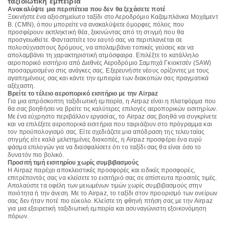
ταξιδιωτική εμπειρία
Ανακαλύψτε μια περιπέτεια που δεν θα ξεχάσετε ποτέ
Ξεκινήστε ένα αξιοσημείωτο ταξίδι στο Αεροδρόμιο Καζαμπλάνκα Μοχάμεντ
Β. (CMN), όπου μπορείτε να ανακαλύψετε όμορφες πόλεις που
προσφέρουν εκπληκτική θέα, ξεκινώντας από τη στιγμή που θα
προσγειωθείτε. Φανταστείτε τον εαυτό σας να περιπλανιέται σε
πολυσύχναστους δρόμους, να απολαμβάνει τοπικές γεύσεις και να
απολαμβάνει τη χαρακτηριστική ατμόσφαιρα. Επιλέξτε το κατάλληλο
αεροπορικό εισιτήριο από Διεθνές Αεροδρόμιο Σαμπιχά Γκιοκτσέν (SAW)
προσαρμοσμένο στις ανάγκες σας. Εξερευνήστε νέους ορίζοντες με τους
αγαπημένους σας και κάντε την εμπειρία των διακοπών σας πραγματικά
αξέχαστη.
Βρείτε το τέλειο αεροπορικό εισιτήριο με την Airpaz
Για μια απρόσκοπτη ταξιδιωτική εμπειρία, η Airpaz είναι η πλατφόρμα που
θα σας βοηθήσει να βρείτε τις καλύτερες επιλογές αεροπορικών εισιτηρίων.
Με ένα εύχρηστο περιβάλλον εργασίας, το Airpaz σας βοηθά να συγκρίνετε
και να επιλέξετε αεροπορικά εισιτήρια που ταιριάζουν στο πρόγραμμα και
τον προϋπολογισμό σας. Είτε σχεδιάζετε μια απόδραση της τελευταίας
στιγμής είτε καλά μελετημένες διακοπές, η Airpaz προσφέρει ένα ευρύ
φάσμα επιλογών για να διασφαλίσετε ότι το ταξίδι σας θα είναι όσο το
δυνατόν πιο βολικό.
Προσιτή τιμή εισιτηρίου χωρίς συμβιβασμούς
Η Airpaz παρέχει αποκλειστικές προσφορές και ειδικές προσφορές,
επιτρέποντάς σας να κλείσετε το εισιτήριό σας σε απίστευτα προσιτές τιμές.
Απολαύστε τα οφέλη των μειωμένων τιμών χωρίς συμβιβασμούς στην
ποιότητα ή την άνεση. Με το Airpaz, το ταξίδι στον προορισμό των ονείρων
σας δεν ήταν ποτέ πιο εύκολο. Κλείστε τη φθηνή πτήση σας με την Airpaz
για μια εξαιρετική ταξιδιωτική εμπειρία και ασυναγώνιστη εξοικονόμηση
πόρων.