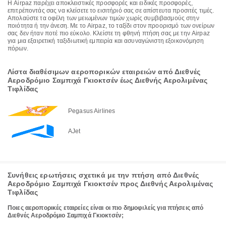
Η Airpaz παρέχει αποκλειστικές προσφορές και ειδικές προσφορές,
επιτρέποντάς σας να κλείσετε το εισιτήριό σας σε απίστευτα προσιτές τιμές.
Απολαύστε τα οφέλη των μειωμένων τιμών χωρίς συμβιβασμούς στην
ποιότητα ή την άνεση. Με το Airpaz, το ταξίδι στον προορισμό των ονείρων
σας δεν ήταν ποτέ πιο εύκολο. Κλείστε τη φθηνή πτήση σας με την Airpaz
για μια εξαιρετική ταξιδιωτική εμπειρία και ασυναγώνιστη εξοικονόμηση
πόρων.
Λίστα διαθέσιμων αεροπορικών εταιρειών από Διεθνές
Αεροδρόμιο Σαμπιχά Γκιοκτσέν έως Διεθνής Αερολιμένας
Τιφλίδας
Pegasus Airlines
AJet
Συνήθεις ερωτήσεις σχετικά με την πτήση από Διεθνές
Αεροδρόμιο Σαμπιχά Γκιοκτσέν προς Διεθνής Αερολιμένας
Τιφλίδας
Ποιες αεροπορικές εταιρείες είναι οι πιο δημοφιλείς για πτήσεις από
Διεθνές Αεροδρόμιο Σαμπιχά Γκιοκτσέν;