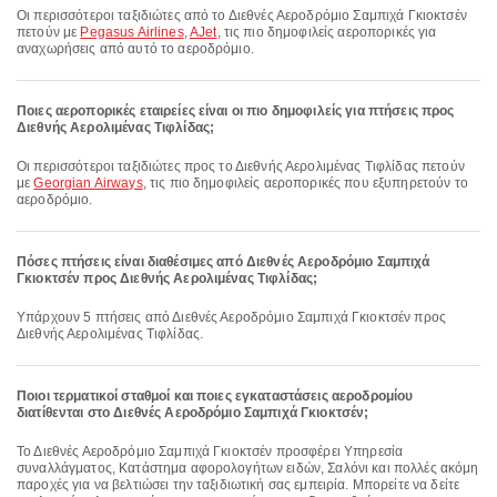
Οι περισσότεροι ταξιδιώτες από το Διεθνές Αεροδρόμιο Σαμπιχά Γκιοκτσέν
πετούν με
Pegasus Airlines
,
AJet
, τις πιο δημοφιλείς αεροπορικές για
αναχωρήσεις από αυτό το αεροδρόμιο.
Ποιες αεροπορικές εταιρείες είναι οι πιο δημοφιλείς για πτήσεις προς
Διεθνής Αερολιμένας Τιφλίδας;
Οι περισσότεροι ταξιδιώτες προς το Διεθνής Αερολιμένας Τιφλίδας πετούν
με
Georgian Airways
, τις πιο δημοφιλείς αεροπορικές που εξυπηρετούν το
αεροδρόμιο.
Πόσες πτήσεις είναι διαθέσιμες από Διεθνές Αεροδρόμιο Σαμπιχά
Γκιοκτσέν προς Διεθνής Αερολιμένας Τιφλίδας;
Υπάρχουν 5 πτήσεις από Διεθνές Αεροδρόμιο Σαμπιχά Γκιοκτσέν προς
Διεθνής Αερολιμένας Τιφλίδας.
Ποιοι τερματικοί σταθμοί και ποιες εγκαταστάσεις αεροδρομίου
διατίθενται στο Διεθνές Αεροδρόμιο Σαμπιχά Γκιοκτσέν;
Το Διεθνές Αεροδρόμιο Σαμπιχά Γκιοκτσέν προσφέρει Υπηρεσία
συναλλάγματος, Κατάστημα αφορολογήτων ειδών, Σαλόνι και πολλές ακόμη
παροχές για να βελτιώσει την ταξιδιωτική σας εμπειρία. Μπορείτε να δείτε