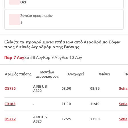
Οκτ
Σύνολο προορισμών
1
Ελέγξτε τα προγράμματα πτήσεων από Αεροδρόμιο Σόφια
προς Διεθνές Αεροδρόμιο της Βιέννης
Παρ 7 Αυγ
Σάβ 8 Αυγ
Κυρ 9 Αυγ
Δευ 10 Αυγ
Μοντέλο
Αριθμός πτήσης.
Αναχωρεί
Φτάνει
Π
αεροσκάφους
AIRBUS
OS780
08:00
08:35
Sofia
A320
FR183
-
11:00
11:40
Sofia
AIRBUS
OS772
12:25
13:00
Sofia
A320