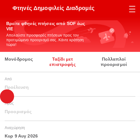
Φτηνές Δημοφιλείς Διαδρομές
Βρείτε φθηνές πτήσεις από SOF έως
VIE
Απολαύστε προσφορές πτήσεων προς τον
προτιμώμενο προορισμό σας. Κάντε κράτηση
τώρα!
Μονόδρομος
Ταξίδι μετ
Πολλαπλοί
επιστροφής
προορισμοί
Από
Προέλευση
Προς
Προορισμός
Αναχώρηση
Κυρ 9 Αυγ 2026