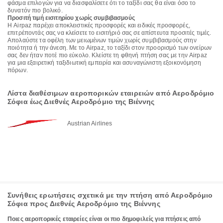
φάσμα επιλογών για να διασφαλίσετε ότι το ταξίδι σας θα είναι όσο το
δυνατόν πιο βολικό.
Προσιτή τιμή εισιτηρίου χωρίς συμβιβασμούς
Η Airpaz παρέχει αποκλειστικές προσφορές και ειδικές προσφορές,
επιτρέποντάς σας να κλείσετε το εισιτήριό σας σε απίστευτα προσιτές τιμές.
Απολαύστε τα οφέλη των μειωμένων τιμών χωρίς συμβιβασμούς στην
ποιότητα ή την άνεση. Με το Airpaz, το ταξίδι στον προορισμό των ονείρων
σας δεν ήταν ποτέ πιο εύκολο. Κλείστε τη φθηνή πτήση σας με την Airpaz
για μια εξαιρετική ταξιδιωτική εμπειρία και ασυναγώνιστη εξοικονόμηση
πόρων.
Λίστα διαθέσιμων αεροπορικών εταιρειών από Αεροδρόμιο
Σόφια έως Διεθνές Αεροδρόμιο της Βιέννης
Austrian Airlines
Συνήθεις ερωτήσεις σχετικά με την πτήση από Αεροδρόμιο
Σόφια προς Διεθνές Αεροδρόμιο της Βιέννης
Ποιες αεροπορικές εταιρείες είναι οι πιο δημοφιλείς για πτήσεις από