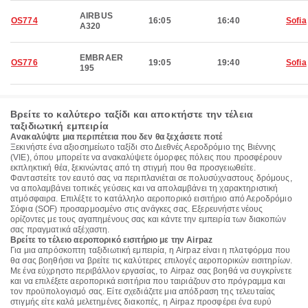
AIRBUS
OS774
16:05
16:40
Sofia
A320
EMBRAER
OS776
19:05
19:40
Sofia
195
Βρείτε το καλύτερο ταξίδι και αποκτήστε την τέλεια
ταξιδιωτική εμπειρία
Ανακαλύψτε μια περιπέτεια που δεν θα ξεχάσετε ποτέ
Ξεκινήστε ένα αξιοσημείωτο ταξίδι στο Διεθνές Αεροδρόμιο της Βιέννης
(VIE), όπου μπορείτε να ανακαλύψετε όμορφες πόλεις που προσφέρουν
εκπληκτική θέα, ξεκινώντας από τη στιγμή που θα προσγειωθείτε.
Φανταστείτε τον εαυτό σας να περιπλανιέται σε πολυσύχναστους δρόμους,
να απολαμβάνει τοπικές γεύσεις και να απολαμβάνει τη χαρακτηριστική
ατμόσφαιρα. Επιλέξτε το κατάλληλο αεροπορικό εισιτήριο από Αεροδρόμιο
Σόφια (SOF) προσαρμοσμένο στις ανάγκες σας. Εξερευνήστε νέους
ορίζοντες με τους αγαπημένους σας και κάντε την εμπειρία των διακοπών
σας πραγματικά αξέχαστη.
Βρείτε το τέλειο αεροπορικό εισιτήριο με την Airpaz
Για μια απρόσκοπτη ταξιδιωτική εμπειρία, η Airpaz είναι η πλατφόρμα που
θα σας βοηθήσει να βρείτε τις καλύτερες επιλογές αεροπορικών εισιτηρίων.
Με ένα εύχρηστο περιβάλλον εργασίας, το Airpaz σας βοηθά να συγκρίνετε
και να επιλέξετε αεροπορικά εισιτήρια που ταιριάζουν στο πρόγραμμα και
τον προϋπολογισμό σας. Είτε σχεδιάζετε μια απόδραση της τελευταίας
στιγμής είτε καλά μελετημένες διακοπές, η Airpaz προσφέρει ένα ευρύ