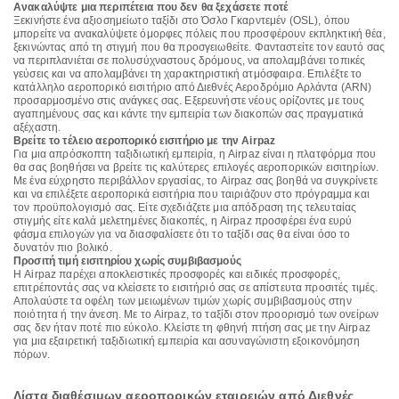
Ανακαλύψτε μια περιπέτεια που δεν θα ξεχάσετε ποτέ
Ξεκινήστε ένα αξιοσημείωτο ταξίδι στο Όσλο Γκαρντεμέν (OSL), όπου
μπορείτε να ανακαλύψετε όμορφες πόλεις που προσφέρουν εκπληκτική θέα,
ξεκινώντας από τη στιγμή που θα προσγειωθείτε. Φανταστείτε τον εαυτό σας
να περιπλανιέται σε πολυσύχναστους δρόμους, να απολαμβάνει τοπικές
γεύσεις και να απολαμβάνει τη χαρακτηριστική ατμόσφαιρα. Επιλέξτε το
κατάλληλο αεροπορικό εισιτήριο από Διεθνές Αεροδρόμιο Αρλάντα (ARN)
προσαρμοσμένο στις ανάγκες σας. Εξερευνήστε νέους ορίζοντες με τους
αγαπημένους σας και κάντε την εμπειρία των διακοπών σας πραγματικά
αξέχαστη.
Βρείτε το τέλειο αεροπορικό εισιτήριο με την Airpaz
Για μια απρόσκοπτη ταξιδιωτική εμπειρία, η Airpaz είναι η πλατφόρμα που
θα σας βοηθήσει να βρείτε τις καλύτερες επιλογές αεροπορικών εισιτηρίων.
Με ένα εύχρηστο περιβάλλον εργασίας, το Airpaz σας βοηθά να συγκρίνετε
και να επιλέξετε αεροπορικά εισιτήρια που ταιριάζουν στο πρόγραμμα και
τον προϋπολογισμό σας. Είτε σχεδιάζετε μια απόδραση της τελευταίας
στιγμής είτε καλά μελετημένες διακοπές, η Airpaz προσφέρει ένα ευρύ
φάσμα επιλογών για να διασφαλίσετε ότι το ταξίδι σας θα είναι όσο το
δυνατόν πιο βολικό.
Προσιτή τιμή εισιτηρίου χωρίς συμβιβασμούς
Η Airpaz παρέχει αποκλειστικές προσφορές και ειδικές προσφορές,
επιτρέποντάς σας να κλείσετε το εισιτήριό σας σε απίστευτα προσιτές τιμές.
Απολαύστε τα οφέλη των μειωμένων τιμών χωρίς συμβιβασμούς στην
ποιότητα ή την άνεση. Με το Airpaz, το ταξίδι στον προορισμό των ονείρων
σας δεν ήταν ποτέ πιο εύκολο. Κλείστε τη φθηνή πτήση σας με την Airpaz
για μια εξαιρετική ταξιδιωτική εμπειρία και ασυναγώνιστη εξοικονόμηση
πόρων.
Λίστα διαθέσιμων αεροπορικών εταιρειών από Διεθνές