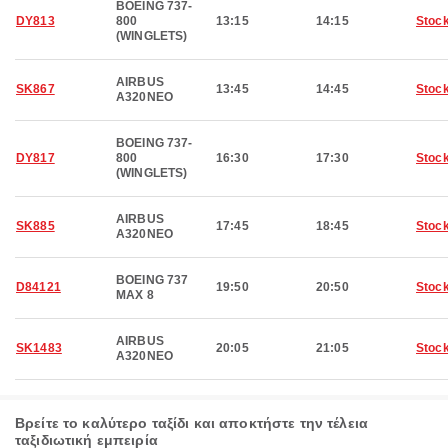
BOEING 737-
DY813
800
13:15
14:15
Stoc
(WINGLETS)
AIRBUS
SK867
13:45
14:45
Stoc
A320NEO
BOEING 737-
DY817
800
16:30
17:30
Stoc
(WINGLETS)
AIRBUS
SK885
17:45
18:45
Stoc
A320NEO
BOEING 737
D84121
19:50
20:50
Stoc
MAX 8
AIRBUS
SK1483
20:05
21:05
Stoc
A320NEO
Βρείτε το καλύτερο ταξίδι και αποκτήστε την τέλεια
ταξιδιωτική εμπειρία