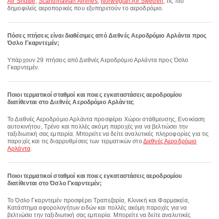
Air Shuttle
,
Scandinavian Airlines
,
Norwegian Air Sweden
, τις πιο
δημοφιλείς αεροπορικές που εξυπηρετούν το αεροδρόμιο.
Πόσες πτήσεις είναι διαθέσιμες από Διεθνές Αεροδρόμιο Αρλάντα προς
Όσλο Γκαρντεμέν;
Υπάρχουν 29 πτήσεις από Διεθνές Αεροδρόμιο Αρλάντα προς Όσλο
Γκαρντεμέν.
Ποιοι τερματικοί σταθμοί και ποιες εγκαταστάσεις αεροδρομίου
διατίθενται στο Διεθνές Αεροδρόμιο Αρλάντα;
Το Διεθνές Αεροδρόμιο Αρλάντα προσφέρει Χώροι στάθμευσης, Ενοικίαση
αυτοκινήτου, Τρένο και πολλές ακόμη παροχές για να βελτιώσει την
ταξιδιωτική σας εμπειρία. Μπορείτε να δείτε αναλυτικές πληροφορίες για τις
παροχές και τις διαρρυθμίσεις των τερματικών στο
Διεθνές Αεροδρόμιο
Αρλάντα
.
Ποιοι τερματικοί σταθμοί και ποιες εγκαταστάσεις αεροδρομίου
διατίθενται στο Όσλο Γκαρντεμέν;
Το Όσλο Γκαρντεμέν προσφέρει Τραπεζαρία, Κλινική και Φαρμακεία,
Κατάστημα αφορολογήτων ειδών και πολλές ακόμη παροχές για να
βελτιώσει την ταξιδιωτική σας εμπειρία. Μπορείτε να δείτε αναλυτικές