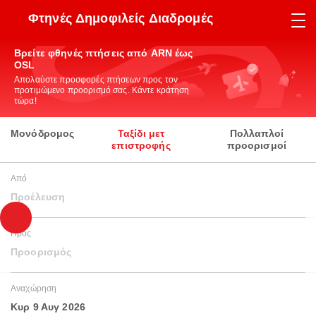
Φτηνές Δημοφιλείς Διαδρομές
Βρείτε φθηνές πτήσεις από ARN έως
OSL
Απολαύστε προσφορές πτήσεων προς τον
προτιμώμενο προορισμό σας. Κάντε κράτηση
τώρα!
Μονόδρομος
Ταξίδι μετ
Πολλαπλοί
επιστροφής
προορισμοί
Από
Προέλευση
Προς
Προορισμός
Αναχώρηση
Κυρ 9 Αυγ 2026