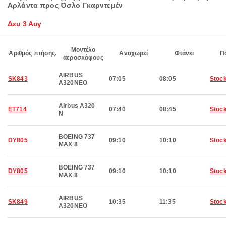
Αρλάντα προς Όσλο Γκαρντεμέν
Δευ 3 Αυγ
Μοντέλο
Αριθμός πτήσης.
Αναχωρεί
Φτάνει
Π
αεροσκάφους
AIRBUS
SK843
07:05
08:05
Stoc
A320NEO
Airbus A320
ET714
07:40
08:45
Stoc
N
BOEING 737
DY805
09:10
10:10
Stoc
MAX 8
BOEING 737
DY805
09:10
10:10
Stoc
MAX 8
AIRBUS
SK849
10:35
11:35
Stoc
A320NEO