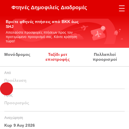
Φτηνές Δημοφιλείς Διαδρομές
Βρείτε φθηνές πτήσεις από BKK έως
SHJ
Απολαύστε προσφορές πτήσεων προς τον
προτιμώμενο προορισμό σας. Κάντε κράτηση
τώρα!
Μονόδρομος
Ταξίδι μετ
Πολλαπλοί
επιστροφής
προορισμοί
Από
Προέλευση
Προς
Προορισμός
Αναχώρηση
Κυρ 9 Αυγ 2026