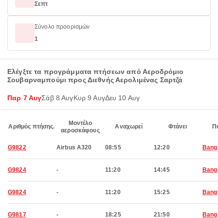
Σεπτ
Σύνολο προορισμών
1
Ελέγξτε τα προγράμματα πτήσεων από Αεροδρόμιο
Σουβαρναμπούμι προς Διεθνής Αερολιμένας Σαρτζά
Παρ 7 Αυγ
Σάβ 8 Αυγ
Κυρ 9 Αυγ
Δευ 10 Αυγ
Μοντέλο
Αριθμός πτήσης.
Αναχωρεί
Φτάνει
Π
αεροσκάφους
G9822
Airbus A320
08:55
12:20
Bang
G9824
-
11:20
14:45
Bang
G9824
-
11:20
15:25
Bang
G9817
-
18:25
21:50
Bang