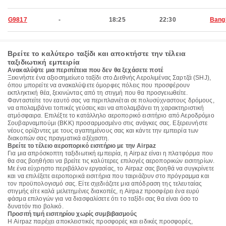
G9817
-
18:25
22:30
Bang
Βρείτε το καλύτερο ταξίδι και αποκτήστε την τέλεια
ταξιδιωτική εμπειρία
Ανακαλύψτε μια περιπέτεια που δεν θα ξεχάσετε ποτέ
Ξεκινήστε ένα αξιοσημείωτο ταξίδι στο Διεθνής Αερολιμένας Σαρτζά (SHJ),
όπου μπορείτε να ανακαλύψετε όμορφες πόλεις που προσφέρουν
εκπληκτική θέα, ξεκινώντας από τη στιγμή που θα προσγειωθείτε.
Φανταστείτε τον εαυτό σας να περιπλανιέται σε πολυσύχναστους δρόμους,
να απολαμβάνει τοπικές γεύσεις και να απολαμβάνει τη χαρακτηριστική
ατμόσφαιρα. Επιλέξτε το κατάλληλο αεροπορικό εισιτήριο από Αεροδρόμιο
Σουβαρναμπούμι (BKK) προσαρμοσμένο στις ανάγκες σας. Εξερευνήστε
νέους ορίζοντες με τους αγαπημένους σας και κάντε την εμπειρία των
διακοπών σας πραγματικά αξέχαστη.
Βρείτε το τέλειο αεροπορικό εισιτήριο με την Airpaz
Για μια απρόσκοπτη ταξιδιωτική εμπειρία, η Airpaz είναι η πλατφόρμα που
θα σας βοηθήσει να βρείτε τις καλύτερες επιλογές αεροπορικών εισιτηρίων.
Με ένα εύχρηστο περιβάλλον εργασίας, το Airpaz σας βοηθά να συγκρίνετε
και να επιλέξετε αεροπορικά εισιτήρια που ταιριάζουν στο πρόγραμμα και
τον προϋπολογισμό σας. Είτε σχεδιάζετε μια απόδραση της τελευταίας
στιγμής είτε καλά μελετημένες διακοπές, η Airpaz προσφέρει ένα ευρύ
φάσμα επιλογών για να διασφαλίσετε ότι το ταξίδι σας θα είναι όσο το
δυνατόν πιο βολικό.
Προσιτή τιμή εισιτηρίου χωρίς συμβιβασμούς
Η Airpaz παρέχει αποκλειστικές προσφορές και ειδικές προσφορές,