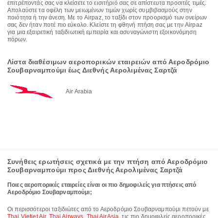
επιτρέποντάς σας να κλείσετε το εισιτήριό σας σε απίστευτα προσιτές τιμές.
Απολαύστε τα οφέλη των μειωμένων τιμών χωρίς συμβιβασμούς στην
ποιότητα ή την άνεση. Με το Airpaz, το ταξίδι στον προορισμό των ονείρων
σας δεν ήταν ποτέ πιο εύκολο. Κλείστε τη φθηνή πτήση σας με την Airpaz
για μια εξαιρετική ταξιδιωτική εμπειρία και ασυναγώνιστη εξοικονόμηση
πόρων.
Λίστα διαθέσιμων αεροπορικών εταιρειών από Αεροδρόμιο
Σουβαρναμπούμι έως Διεθνής Αερολιμένας Σαρτζά
Air Arabia
Συνήθεις ερωτήσεις σχετικά με την πτήση από Αεροδρόμιο
Σουβαρναμπούμι προς Διεθνής Αερολιμένας Σαρτζά
Ποιες αεροπορικές εταιρείες είναι οι πιο δημοφιλείς για πτήσεις από
Αεροδρόμιο Σουβαρναμπούμι;
Οι περισσότεροι ταξιδιώτες από το Αεροδρόμιο Σουβαρναμπούμι πετούν με
Thai Vietjet Air
,
Thai Airways
,
Thai AirAsia
, τις πιο δημοφιλείς αεροπορικές