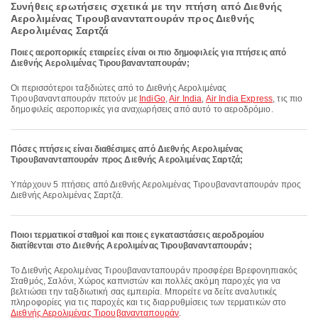
Συνήθεις ερωτήσεις σχετικά με την πτήση από Διεθνής
Αερολιμένας Τιρουβανανταπουράν προς Διεθνής
Αερολιμένας Σαρτζά
Ποιες αεροπορικές εταιρείες είναι οι πιο δημοφιλείς για πτήσεις από
Διεθνής Αερολιμένας Τιρουβανανταπουράν;
Οι περισσότεροι ταξιδιώτες από το Διεθνής Αερολιμένας
Τιρουβανανταπουράν πετούν με
IndiGo
,
Air India
,
Air India Express
, τις πιο
δημοφιλείς αεροπορικές για αναχωρήσεις από αυτό το αεροδρόμιο.
Πόσες πτήσεις είναι διαθέσιμες από Διεθνής Αερολιμένας
Τιρουβανανταπουράν προς Διεθνής Αερολιμένας Σαρτζά;
Υπάρχουν 5 πτήσεις από Διεθνής Αερολιμένας Τιρουβανανταπουράν προς
Διεθνής Αερολιμένας Σαρτζά.
Ποιοι τερματικοί σταθμοί και ποιες εγκαταστάσεις αεροδρομίου
διατίθενται στο Διεθνής Αερολιμένας Τιρουβανανταπουράν;
Το Διεθνής Αερολιμένας Τιρουβανανταπουράν προσφέρει Βρεφονηπιακός
Σταθμός, Σαλόνι, Χώρος καπνιστών και πολλές ακόμη παροχές για να
βελτιώσει την ταξιδιωτική σας εμπειρία. Μπορείτε να δείτε αναλυτικές
πληροφορίες για τις παροχές και τις διαρρυθμίσεις των τερματικών στο
Διεθνής Αερολιμένας Τιρουβανανταπουράν
.