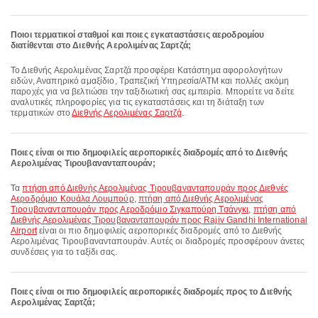
Ποιοι τερματικοί σταθμοί και ποιες εγκαταστάσεις αεροδρομίου
διατίθενται στο Διεθνής Αερολιμένας Σαρτζά;
Το Διεθνής Αερολιμένας Σαρτζά προσφέρει Κατάστημα αφορολογήτων
ειδών, Αναπηρικό αμαξίδιο, Τραπεζική Υπηρεσία/ΑΤΜ και πολλές ακόμη
παροχές για να βελτιώσει την ταξιδιωτική σας εμπειρία. Μπορείτε να δείτε
αναλυτικές πληροφορίες για τις εγκαταστάσεις και τη διάταξη των
τερματικών στο
Διεθνής Αερολιμένας Σαρτζά
.
Ποιες είναι οι πιο δημοφιλείς αεροπορικές διαδρομές από το Διεθνής
Αερολιμένας Τιρουβανανταπουράν;
Τα
πτήση από Διεθνής Αερολιμένας Τιρουβανανταπουράν προς Διεθνές
Αεροδρόμιο Κουάλα Λουμπούρ
,
πτήση από Διεθνής Αερολιμένας
Τιρουβανανταπουράν προς Αεροδρόμιο Σιγκαπούρη Τσάνγκι
,
πτήση από
Διεθνής Αερολιμένας Τιρουβανανταπουράν προς Rajiv Gandhi International
Airport
είναι οι πιο δημοφιλείς αεροπορικές διαδρομές από το Διεθνής
Αερολιμένας Τιρουβανανταπουράν. Αυτές οι διαδρομές προσφέρουν άνετες
συνδέσεις για το ταξίδι σας.
Ποιες είναι οι πιο δημοφιλείς αεροπορικές διαδρομές προς το Διεθνής
Αερολιμένας Σαρτζά;