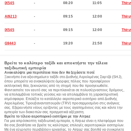
IX545
-
08:20
11:05
Thir
AI9213
-
09:15
12:00
Thir
IX545
-
09:15
12:00
Thir
G9443
-
19:20
21:50
Thir
Βρείτε το καλύτερο ταξίδι και αποκτήστε την τέλεια
ταξιδιωτική εμπειρία
Ανακαλύψτε μια περιπέτεια που δεν θα ξεχάσετε ποτέ
Ξεκινήστε ένα αξιοσημείωτο ταξίδι στο Διεθνής Αερολιμένας Σαρτζά (SHJ),
όπου μπορείτε να ανακαλύψετε όμορφες πόλεις που προσφέρουν
εκπληκτική θέα, ξεκινώντας από τη στιγμή που θα προσγειωθείτε.
Φανταστείτε τον εαυτό σας να περιπλανιέται σε πολυσύχναστους δρόμους,
να απολαμβάνει τοπικές γεύσεις και να απολαμβάνει τη χαρακτηριστική
ατμόσφαιρα. Επιλέξτε το κατάλληλο αεροπορικό εισιτήριο από Διεθνής
Αερολιμένας Τιρουβανανταπουράν (TRV) προσαρμοσμένο στις ανάγκες
σας. Εξερευνήστε νέους ορίζοντες με τους αγαπημένους σας και κάντε την
εμπειρία των διακοπών σας πραγματικά αξέχαστη.
Βρείτε το τέλειο αεροπορικό εισιτήριο με την Airpaz
Για μια απρόσκοπτη ταξιδιωτική εμπειρία, η Airpaz είναι η πλατφόρμα που
θα σας βοηθήσει να βρείτε τις καλύτερες επιλογές αεροπορικών εισιτηρίων.
Με ένα εύχρηστο περιβάλλον εργασίας, το Airpaz σας βοηθά να συγκρίνετε