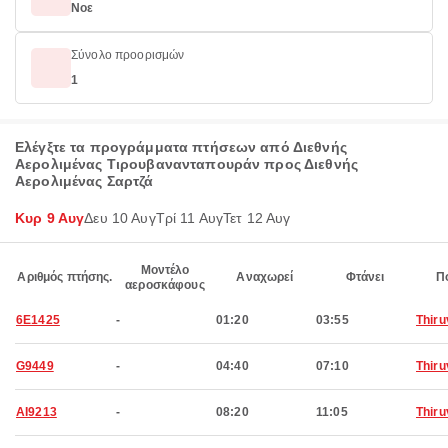
Νοε
Σύνολο προορισμών
1
Ελέγξτε τα προγράμματα πτήσεων από Διεθνής
Αερολιμένας Τιρουβανανταπουράν προς Διεθνής
Αερολιμένας Σαρτζά
Κυρ 9 Αυγ
Δευ 10 Αυγ
Τρί 11 Αυγ
Τετ 12 Αυγ
Μοντέλο
Αριθμός πτήσης.
Αναχωρεί
Φτάνει
Π
αεροσκάφους
6E1425
-
01:20
03:55
Thir
G9449
-
04:40
07:10
Thir
AI9213
-
08:20
11:05
Thir