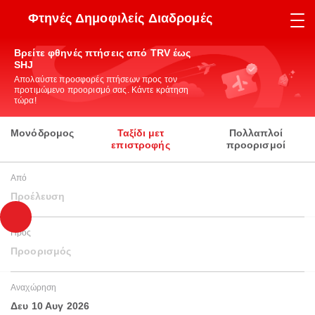
Φτηνές Δημοφιλείς Διαδρομές
Βρείτε φθηνές πτήσεις από TRV έως
SHJ
Απολαύστε προσφορές πτήσεων προς τον
προτιμώμενο προορισμό σας. Κάντε κράτηση
τώρα!
Μονόδρομος
Ταξίδι μετ
Πολλαπλοί
επιστροφής
προορισμοί
Από
Προέλευση
Προς
Προορισμός
Αναχώρηση
Δευ 10 Αυγ 2026