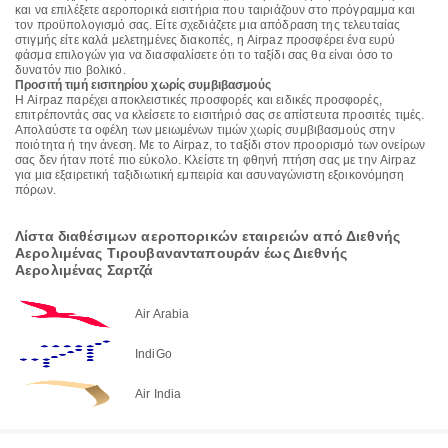
και να επιλέξετε αεροπορικά εισιτήρια που ταιριάζουν στο πρόγραμμα και
τον προϋπολογισμό σας. Είτε σχεδιάζετε μια απόδραση της τελευταίας
στιγμής είτε καλά μελετημένες διακοπές, η Airpaz προσφέρει ένα ευρύ
φάσμα επιλογών για να διασφαλίσετε ότι το ταξίδι σας θα είναι όσο το
δυνατόν πιο βολικό.
Προσιτή τιμή εισιτηρίου χωρίς συμβιβασμούς
Η Airpaz παρέχει αποκλειστικές προσφορές και ειδικές προσφορές,
επιτρέποντάς σας να κλείσετε το εισιτήριό σας σε απίστευτα προσιτές τιμές.
Απολαύστε τα οφέλη των μειωμένων τιμών χωρίς συμβιβασμούς στην
ποιότητα ή την άνεση. Με το Airpaz, το ταξίδι στον προορισμό των ονείρων
σας δεν ήταν ποτέ πιο εύκολο. Κλείστε τη φθηνή πτήση σας με την Airpaz
για μια εξαιρετική ταξιδιωτική εμπειρία και ασυναγώνιστη εξοικονόμηση
πόρων.
Λίστα διαθέσιμων αεροπορικών εταιρειών από Διεθνής
Αερολιμένας Τιρουβανανταπουράν έως Διεθνής
Αερολιμένας Σαρτζά
Air Arabia
IndiGo
Air India