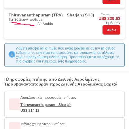
Thiruvananthapuram (TRV)
Sharjah (SHJ)
Ξεκινήστε από
US$ 230.63
Τετ 30 Σεπ
Απευθείας
Τιμή/ Pax
Air Arabia
Βιβλίο
Λάβετε υπόψη ότι οι τιμές που αναφέρονται σε αυτήν τη σελίδα
ενδέχεται να μην είναι ενημερωμένες και υπόκεινται σε αλλαγές
χωρίς προηγούμενη ειδοποίηση. Προσπαθούμε να παρέχουμε τις
πιο ακριβείς και ενημερωμένες πληροφορίες.
Πληροφορίες πτήσης από Διεθνής Αερολιμένας
Τιρουβανανταπουράν προς Διεθνής Αερολιμένας Σαρτζά
Αποκλειστικές προσφορές πτήσεων
Thiruvananthapuram - Sharjah
US$ 214.12
Μήνας χαμηλότερου ναύλου