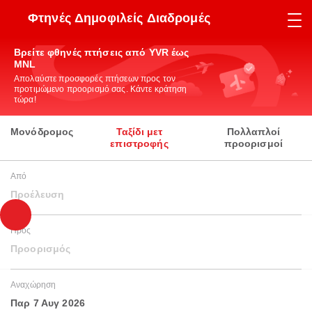
Φτηνές Δημοφιλείς Διαδρομές
Βρείτε φθηνές πτήσεις από YVR έως
MNL
Απολαύστε προσφορές πτήσεων προς τον
προτιμώμενο προορισμό σας. Κάντε κράτηση
τώρα!
Μονόδρομος
Ταξίδι μετ
Πολλαπλοί
επιστροφής
προορισμοί
Από
Προέλευση
Προς
Προορισμός
Αναχώρηση
Παρ 7 Αυγ 2026