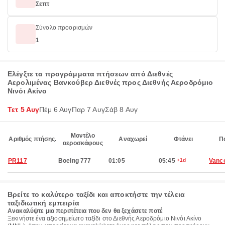
Σεπτ
Σύνολο προορισμών
1
Ελέγξτε τα προγράμματα πτήσεων από Διεθνές
Αερολιμένας Βανκούβερ Διεθνές προς Διεθνής Αεροδρόμιο
Νινόι Ακίνο
Τετ 5 Αυγ
Πέμ 6 Αυγ
Παρ 7 Αυγ
Σάβ 8 Αυγ
Μοντέλο
Αριθμός πτήσης.
Αναχωρεί
Φτάνει
Π
αεροσκάφους
PR117
Boeing 777
01:05
05:45
+1d
Vanc
Βρείτε το καλύτερο ταξίδι και αποκτήστε την τέλεια
ταξιδιωτική εμπειρία
Ανακαλύψτε μια περιπέτεια που δεν θα ξεχάσετε ποτέ
Ξεκινήστε ένα αξιοσημείωτο ταξίδι στο Διεθνής Αεροδρόμιο Νινόι Ακίνο