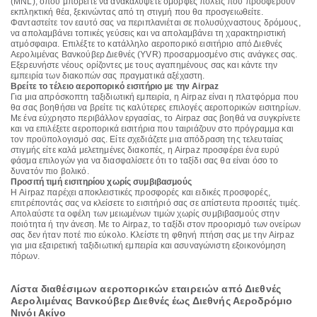
(MNL), όπου μπορείτε να ανακαλύψετε όμορφες πόλεις που προσφέρουν
εκπληκτική θέα, ξεκινώντας από τη στιγμή που θα προσγειωθείτε.
Φανταστείτε τον εαυτό σας να περιπλανιέται σε πολυσύχναστους δρόμους,
να απολαμβάνει τοπικές γεύσεις και να απολαμβάνει τη χαρακτηριστική
ατμόσφαιρα. Επιλέξτε το κατάλληλο αεροπορικό εισιτήριο από Διεθνές
Αερολιμένας Βανκούβερ Διεθνές (YVR) προσαρμοσμένο στις ανάγκες σας.
Εξερευνήστε νέους ορίζοντες με τους αγαπημένους σας και κάντε την
εμπειρία των διακοπών σας πραγματικά αξέχαστη.
Βρείτε το τέλειο αεροπορικό εισιτήριο με την Airpaz
Για μια απρόσκοπτη ταξιδιωτική εμπειρία, η Airpaz είναι η πλατφόρμα που
θα σας βοηθήσει να βρείτε τις καλύτερες επιλογές αεροπορικών εισιτηρίων.
Με ένα εύχρηστο περιβάλλον εργασίας, το Airpaz σας βοηθά να συγκρίνετε
και να επιλέξετε αεροπορικά εισιτήρια που ταιριάζουν στο πρόγραμμα και
τον προϋπολογισμό σας. Είτε σχεδιάζετε μια απόδραση της τελευταίας
στιγμής είτε καλά μελετημένες διακοπές, η Airpaz προσφέρει ένα ευρύ
φάσμα επιλογών για να διασφαλίσετε ότι το ταξίδι σας θα είναι όσο το
δυνατόν πιο βολικό.
Προσιτή τιμή εισιτηρίου χωρίς συμβιβασμούς
Η Airpaz παρέχει αποκλειστικές προσφορές και ειδικές προσφορές,
επιτρέποντάς σας να κλείσετε το εισιτήριό σας σε απίστευτα προσιτές τιμές.
Απολαύστε τα οφέλη των μειωμένων τιμών χωρίς συμβιβασμούς στην
ποιότητα ή την άνεση. Με το Airpaz, το ταξίδι στον προορισμό των ονείρων
σας δεν ήταν ποτέ πιο εύκολο. Κλείστε τη φθηνή πτήση σας με την Airpaz
για μια εξαιρετική ταξιδιωτική εμπειρία και ασυναγώνιστη εξοικονόμηση
πόρων.
Λίστα διαθέσιμων αεροπορικών εταιρειών από Διεθνές
Αερολιμένας Βανκούβερ Διεθνές έως Διεθνής Αεροδρόμιο
Νινόι Ακίνο