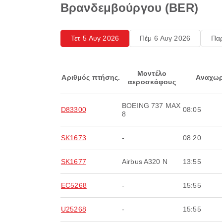
Βρανδεμβούργου (BER)
Τετ 5 Αυγ 2026
Πέμ 6 Αυγ 2026
Πα
Μοντέλο
Αριθμός πτήσης.
Αναχωρ
αεροσκάφους
BOEING 737 MAX
D83300
08:05
8
SK1673
-
08:20
SK1677
Airbus A320 N
13:55
EC5268
-
15:55
U25268
-
15:55