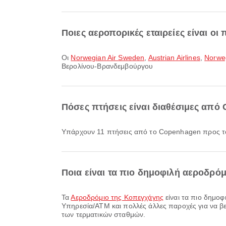
Ποιες αεροπορικές εταιρείες είναι ο
Οι
Norwegian Air Sweden
,
Austrian Airlines
,
Norweg
Βερολίνου-Βρανδεμβούργου
Πόσες πτήσεις είναι διαθέσιμες απ
Υπάρχουν 11 πτήσεις από το Copenhagen προς τ
Ποια είναι τα πιο δημοφιλή αεροδρ
Τα
Αεροδρόμιο της Κοπεγχάγης
είναι τα πιο δημο
Υπηρεσία/ΑΤΜ και πολλές άλλες παροχές για να βελ
των τερματικών σταθμών.