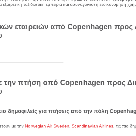
α εξαιρετική ταξιδιωτική εμπειρία και ασυναγώνιστη εξοικονόμηση χρη
κών εταιρειών από Copenhagen προς 
υ
με την πτήση από Copenhagen προς Δι
υ
ι πιο δημοφιλείς για πτήσεις από την πόλη Copenha
πετούν με την
Norwegian Air Sweden
,
Scandinavian Airlines
, τις πιο δ