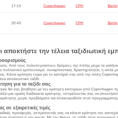
17:10
Copenhagen
CPH
Berlin
20:45
Copenhagen
CPH
Berlin
αι αποκτήστε την τέλεια ταξιδιωτική εμ
προορισμούς
μούς. Από τους πολυσύχναστους δρόμους της πόλης μέχρι τα γαλήνια 
άτε πολιτιστικό εμπλουτισμό, συναρπαστικές δραστηριότητες ή απλά μ
σεις. Κάντε κράτηση τώρα για το εισιτήριό σας από την πόλη Copenh
να απολαυστικό ταξίδι.
ηση για το ταξίδι σας
Airpaz θα σας βοηθήσει με την κράτηση εισιτηρίων από Copenhagen π
ζει μια ομαλή διαδικασία κράτησης, επιτρέποντάς σας να αποκτήσετ
ία κράτησης χωρίς προβλήματα και επικεντρωθείτε στον προγραμματισμ
ς σε εξαιρετικές τιμές
ειδικές προσφορές, επιτρέποντάς σας να κάνετε κράτηση του εισιτηρί
ην ποιότητα ή την άνεση. Με την Airpaz, το ταξίδι στον προορισμό 