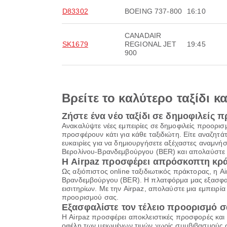
D83302
BOEING 737-800
16:10
CANADAIR
SK1679
REGIONAL JET
19:45
900
Βρείτε το καλύτερο ταξίδι κ
Ζήστε ένα νέο ταξίδι σε δημοφιλείς 
Ανακαλύψτε νέες εμπειρίες σε δημοφιλείς προορισ
προσφέρουν κάτι για κάθε ταξιδιώτη. Είτε αναζητ
ευκαιρίες για να δημιουργήσετε αξέχαστες αναμνή
Βερολίνου-Βρανδεμβούργου (BER) και απολαύστε έ
Η Airpaz προσφέρει απρόσκοπτη κράτ
Ως αξιόπιστος online ταξιδιωτικός πράκτορας, η 
Βρανδεμβούργου (BER). Η πλατφόρμα μας εξασφαλί
εισιτηρίων. Με την Airpaz, απολαύστε μια εμπειρ
προορισμού σας.
Εξασφαλίστε τον τέλειο προορισμό σα
Η Airpaz προσφέρει αποκλειστικές προσφορές και 
οφέλη των μειωμένων τιμών χωρίς συμβιβασμούς στ