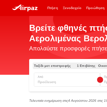
Πτήση
Ξενοδοχείο
Προώθηση
Βρείτε φθηνές πτ
Αερολιμένας Βερο
Απολαύστε προσφορές πτήσεω
Ταξίδι μετ επιστροφής
1 Επιβάτης
Οικο
Από
Π
Τελευταία ενημέρωση στις
4 Αυγούστου 2026 στις 1