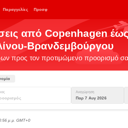
Παραγγελίες
Προσφ
ήσεις από Copenhagen έως
λίνου-Βρανδεμβούργου
ν προς τον προτιμώμενο προορισμό σας
νομία
ρος
Αναχώρηση
Παρ 7 Αυγ 2026
0:56 μ.μ. GMT+0