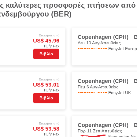
τις καλύτερες προσφορές πτήσεων απ
ανδεμβούργου (BER)
Ξεκινήστε από
Copenhagen (CPH)
B
US$ 45.96
Δευ 10 Αυγ
Απευθείας
Τιμή/ Pax
EasyJet Euro
Βιβλίο
Ξεκινήστε από
Copenhagen (CPH)
B
US$ 53.01
Πέμ 6 Αυγ
Απευθείας
Τιμή/ Pax
EasyJet UK
Βιβλίο
Ξεκινήστε από
Copenhagen (CPH)
B
US$ 53.58
Παρ 11 Σεπ
Απευθείας
Τιμή/ Pax
Norwegian Ai