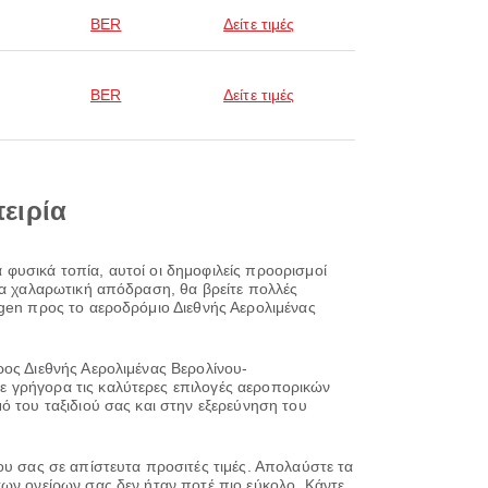
BER
Δείτε τιμές
BER
Δείτε τιμές
πειρία
φυσικά τοπία, αυτοί οι δημοφιλείς προορισμοί
ια χαλαρωτική απόδραση, θα βρείτε πολλές
agen προς το αεροδρόμιο Διεθνής Αερολιμένας
ρος Διεθνής Αερολιμένας Βερολίνου-
ε γρήγορα τις καλύτερες επιλογές αεροπορικών
ό του ταξιδιού σας και στην εξερεύνηση του
ου σας σε απίστευτα προσιτές τιμές. Απολαύστε τα
των ονείρων σας δεν ήταν ποτέ πιο εύκολο. Κάντε