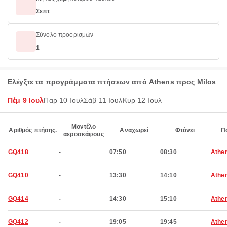
Σεπτ
Σύνολο προορισμών
1
Ελέγξτε τα προγράμματα πτήσεων από Athens προς Milos
Πέμ 9 Ιουλ
Παρ 10 Ιουλ
Σάβ 11 Ιουλ
Κυρ 12 Ιουλ
Μοντέλο
Αριθμός πτήσης.
Αναχωρεί
Φτάνει
Π
αεροσκάφους
GQ418
-
07:50
08:30
Athe
GQ410
-
13:30
14:10
Athe
GQ414
-
14:30
15:10
Athe
GQ412
-
19:05
19:45
Athe