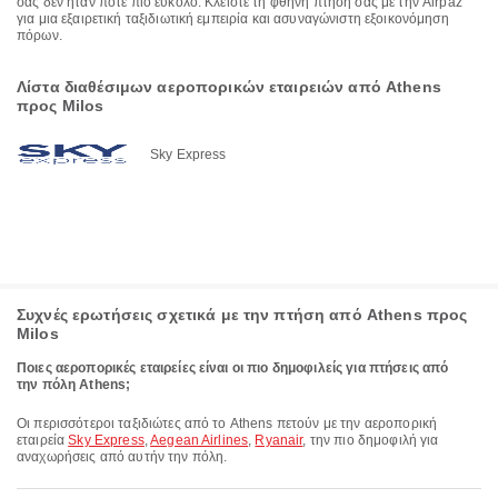
σας δεν ήταν ποτέ πιο εύκολο. Κλείστε τη φθηνή πτήση σας με την Airpaz
για μια εξαιρετική ταξιδιωτική εμπειρία και ασυναγώνιστη εξοικονόμηση
πόρων.
Λίστα διαθέσιμων αεροπορικών εταιρειών από Athens
προς Milos
Sky Express
Συχνές ερωτήσεις σχετικά με την πτήση από Athens προς
Milos
Ποιες αεροπορικές εταιρείες είναι οι πιο δημοφιλείς για πτήσεις από
την πόλη Athens;
Οι περισσότεροι ταξιδιώτες από το Athens πετούν με την αεροπορική
εταιρεία
Sky Express
,
Aegean Airlines
,
Ryanair
, την πιο δημοφιλή για
αναχωρήσεις από αυτήν την πόλη.