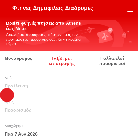
Φτηνές Δημοφιλείς Διαδρομές
Βρείτε φθηνές πτήσεις από Athens
έως Milos
Απολαύστε προσφορές πτήσεων προς τον
προτιμώμενο προορισμό σας. Κάντε κράτηση
τώρα!
Μονόδρομος
Ταξίδι μετ
Πολλαπλοί
επιστροφής
προορισμοί
Από
Προέλευση
Προς
Προορισμός
Αναχώρηση
Παρ 7 Αυγ 2026