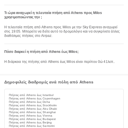
Τι ώρα αναχωρεί η τελευταία πτήση από Athens προς Milos
χρησιμοποιώντας την ;
Η τελευταία πτήση από Athens προς Milos με την Sky Express αναχωρεί
στις 19:05. Μπορείτε να δείτε αυτό το δρομολόγιο και να συγκρίνετε άλλες
διαθέσιμες πτήσεις στο Airpaz.
Πόσο διαρκεί η πτήση από Athens έως Milos;
Η διάρκεια της πτήσης από Athens έως Milos είναι περίπου 0ώ 41λεπ..
Δημοφιλείς διαδρομές ανά πόλη από Athens
Πτήσεις από Athens έως Istanbul
Πτήσεις από Athens έως Copenhagen
Πτήσεις από Athens έως Doha
Πτήσεις από Athens έως Stockholm
Πτήσεις από Athens έως Abu Dhabi
Πτήσεις από Athens έως Shanghai
Πτήσεις από Athens έως Vienna
Πτήσεις από Athens έως Budapest
Πτήσεις από Athens έως Beijing
Πτήσεις από Athens έως Santorini