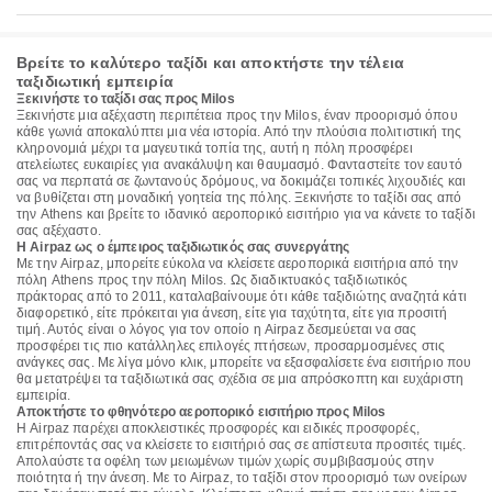
Βρείτε το καλύτερο ταξίδι και αποκτήστε την τέλεια
ταξιδιωτική εμπειρία
Ξεκινήστε το ταξίδι σας προς Milos
Ξεκινήστε μια αξέχαστη περιπέτεια προς την Milos, έναν προορισμό όπου
κάθε γωνιά αποκαλύπτει μια νέα ιστορία. Από την πλούσια πολιτιστική της
κληρονομιά μέχρι τα μαγευτικά τοπία της, αυτή η πόλη προσφέρει
ατελείωτες ευκαιρίες για ανακάλυψη και θαυμασμό. Φανταστείτε τον εαυτό
σας να περπατά σε ζωντανούς δρόμους, να δοκιμάζει τοπικές λιχουδιές και
να βυθίζεται στη μοναδική γοητεία της πόλης. Ξεκινήστε το ταξίδι σας από
την Athens και βρείτε το ιδανικό αεροπορικό εισιτήριο για να κάνετε το ταξίδι
σας αξέχαστο.
Η Airpaz ως ο έμπειρος ταξιδιωτικός σας συνεργάτης
Με την Airpaz, μπορείτε εύκολα να κλείσετε αεροπορικά εισιτήρια από την
πόλη Athens προς την πόλη Milos. Ως διαδικτυακός ταξιδιωτικός
πράκτορας από το 2011, καταλαβαίνουμε ότι κάθε ταξιδιώτης αναζητά κάτι
διαφορετικό, είτε πρόκειται για άνεση, είτε για ταχύτητα, είτε για προσιτή
τιμή. Αυτός είναι ο λόγος για τον οποίο η Airpaz δεσμεύεται να σας
προσφέρει τις πιο κατάλληλες επιλογές πτήσεων, προσαρμοσμένες στις
ανάγκες σας. Με λίγα μόνο κλικ, μπορείτε να εξασφαλίσετε ένα εισιτήριο που
θα μετατρέψει τα ταξιδιωτικά σας σχέδια σε μια απρόσκοπτη και ευχάριστη
εμπειρία.
Αποκτήστε το φθηνότερο αεροπορικό εισιτήριο προς Milos
Η Airpaz παρέχει αποκλειστικές προσφορές και ειδικές προσφορές,
επιτρέποντάς σας να κλείσετε το εισιτήριό σας σε απίστευτα προσιτές τιμές.
Απολαύστε τα οφέλη των μειωμένων τιμών χωρίς συμβιβασμούς στην
ποιότητα ή την άνεση. Με το Airpaz, το ταξίδι στον προορισμό των ονείρων