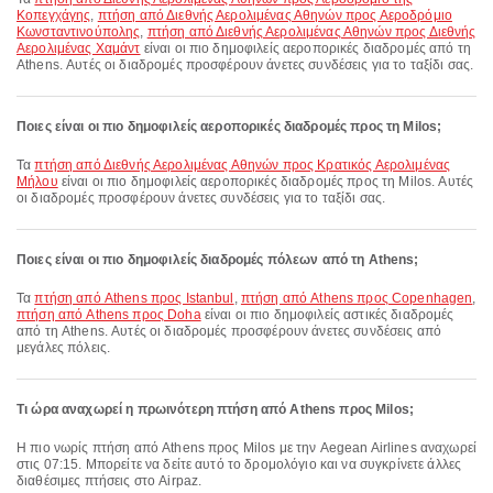
Κοπεγχάγης
,
πτήση από Διεθνής Αερολιμένας Αθηνών προς Αεροδρόμιο
Κωνσταντινούπολης
,
πτήση από Διεθνής Αερολιμένας Αθηνών προς Διεθνής
Αερολιμένας Χαμάντ
είναι οι πιο δημοφιλείς αεροπορικές διαδρομές από τη
Athens. Αυτές οι διαδρομές προσφέρουν άνετες συνδέσεις για το ταξίδι σας.
Ποιες είναι οι πιο δημοφιλείς αεροπορικές διαδρομές προς τη Milos;
Τα
πτήση από Διεθνής Αερολιμένας Αθηνών προς Κρατικός Αερολιμένας
Μήλου
είναι οι πιο δημοφιλείς αεροπορικές διαδρομές προς τη Milos. Αυτές
οι διαδρομές προσφέρουν άνετες συνδέσεις για το ταξίδι σας.
Ποιες είναι οι πιο δημοφιλείς διαδρομές πόλεων από τη Athens;
Τα
πτήση από Athens προς Istanbul
,
πτήση από Athens προς Copenhagen
,
πτήση από Athens προς Doha
είναι οι πιο δημοφιλείς αστικές διαδρομές
από τη Athens. Αυτές οι διαδρομές προσφέρουν άνετες συνδέσεις από
μεγάλες πόλεις.
Τι ώρα αναχωρεί η πρωινότερη πτήση από Athens προς Milos;
Η πιο νωρίς πτήση από Athens προς Milos με την Aegean Airlines αναχωρεί
στις 07:15. Μπορείτε να δείτε αυτό το δρομολόγιο και να συγκρίνετε άλλες
διαθέσιμες πτήσεις στο Airpaz.