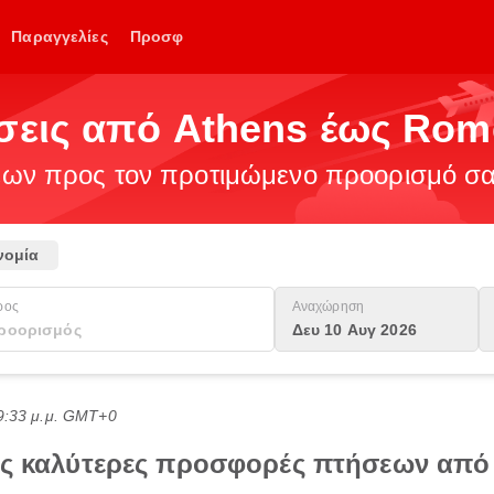
Παραγγελίες
Προσφ
ήσεις από Athens έως Rom
ν προς τον προτιμώμενο προορισμό σας
νομία
ρος
Αναχώρηση
Δευ 10 Αυγ 2026
9:33 μ.μ. GMT+0
τις καλύτερες προσφορές πτήσεων απ