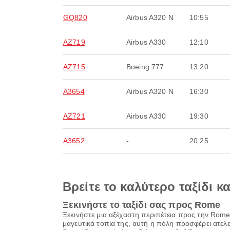
GQ820
Airbus A320 N
10:55
AZ719
Airbus A330
12:10
AZ715
Boeing 777
13:20
A3654
Airbus A320 N
16:30
AZ721
Airbus A330
19:30
A3652
-
20:25
Βρείτε το καλύτερο ταξίδι κ
Ξεκινήστε το ταξίδι σας προς Rome
Ξεκινήστε μια αξέχαστη περιπέτεια προς την Rome
μαγευτικά τοπία της, αυτή η πόλη προσφέρει ατελ