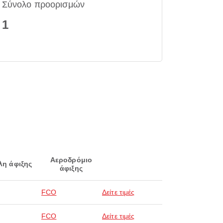
Σύνολο προορισμών
1
Αεροδρόμιο
λη άφιξης
άφιξης
FCO
Δείτε τιμές
FCO
Δείτε τιμές