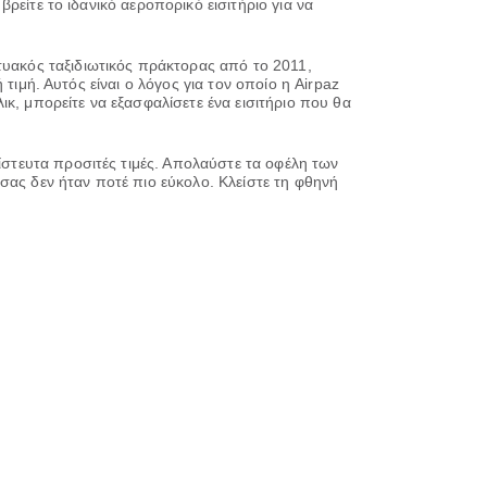
βρείτε το ιδανικό αεροπορικό εισιτήριο για να
τυακός ταξιδιωτικός πράκτορας από το 2011,
ή τιμή. Αυτός είναι ο λόγος για τον οποίο η Airpaz
κ, μπορείτε να εξασφαλίσετε ένα εισιτήριο που θα
πίστευτα προσιτές τιμές. Απολαύστε τα οφέλη των
σας δεν ήταν ποτέ πιο εύκολο. Κλείστε τη φθηνή