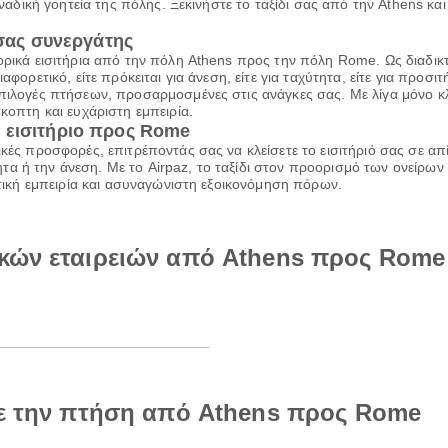
οναδική γοητεία της πόλης. Ξεκινήστε το ταξίδι σας από την Athens και 
 σας συνεργάτης
πορικά εισιτήρια από την πόλη Athens προς την πόλη Rome. Ως διαδικ
φορετικό, είτε πρόκειται για άνεση, είτε για ταχύτητα, είτε για προσιτ
πιλογές πτήσεων, προσαρμοσμένες στις ανάγκες σας. Με λίγα μόνο κλι
κοπτη και ευχάριστη εμπειρία.
 εισιτήριο προς Rome
ικές προσφορές, επιτρέποντάς σας να κλείσετε το εισιτήριό σας σε α
α ή την άνεση. Με το Airpaz, το ταξίδι στον προορισμό των ονείρων 
ιωτική εμπειρία και ασυναγώνιστη εξοικονόμηση πόρων.
ικών εταιρειών από Athens προς Rome
με την πτήση από Athens προς Rome