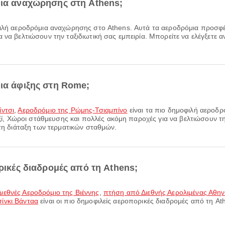
μια αναχώρησης στη Athens;
φιλή αεροδρόμια αναχώρησης στο Athens. Αυτά τα αεροδρόμια προσφ
 να βελτιώσουν την ταξιδιωτική σας εμπειρία. Μπορείτε να ελέγξετε αν
μια άφιξης στη Rome;
ίντσι
,
Αεροδρόμιο της Ρώμης-Τσιαμπίνο
είναι τα πιο δημοφιλή αεροδρ
Χώροι στάθμευσης και πολλές ακόμη παροχές για να βελτιώσουν την 
 τη διάταξη των τερματικών σταθμών.
ορικές διαδρομές από τη Athens;
ιεθνές Αεροδρόμιο της Βιέννης
,
πτήση από Διεθνής Αερολιμένας Αθη
ίνκι Βάνταα
είναι οι πιο δημοφιλείς αεροπορικές διαδρομές από τη A