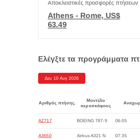
Αποκλειστικές προσφορές πτήσεων
Athens - Rome, US$
63.49
Ελέγξτε τα προγράμματα π
Δευ 10 Αυγ 2026
Μοντέλο
Αριθμός πτήσης.
Αναχωρ
αεροσκάφους
AZ717
BOEING 787-9
06:05
A3650
Airbus A321 N
07:35