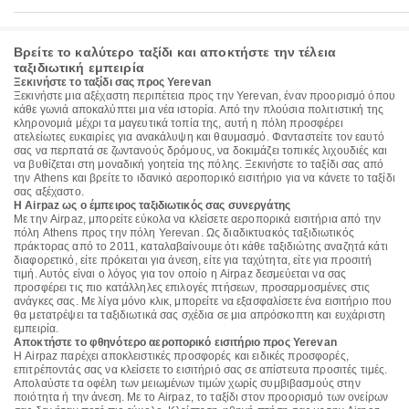
Βρείτε το καλύτερο ταξίδι και αποκτήστε την τέλεια
ταξιδιωτική εμπειρία
Ξεκινήστε το ταξίδι σας προς Yerevan
Ξεκινήστε μια αξέχαστη περιπέτεια προς την Yerevan, έναν προορισμό όπου
κάθε γωνιά αποκαλύπτει μια νέα ιστορία. Από την πλούσια πολιτιστική της
κληρονομιά μέχρι τα μαγευτικά τοπία της, αυτή η πόλη προσφέρει
ατελείωτες ευκαιρίες για ανακάλυψη και θαυμασμό. Φανταστείτε τον εαυτό
σας να περπατά σε ζωντανούς δρόμους, να δοκιμάζει τοπικές λιχουδιές και
να βυθίζεται στη μοναδική γοητεία της πόλης. Ξεκινήστε το ταξίδι σας από
την Athens και βρείτε το ιδανικό αεροπορικό εισιτήριο για να κάνετε το ταξίδι
σας αξέχαστο.
Η Airpaz ως ο έμπειρος ταξιδιωτικός σας συνεργάτης
Με την Airpaz, μπορείτε εύκολα να κλείσετε αεροπορικά εισιτήρια από την
πόλη Athens προς την πόλη Yerevan. Ως διαδικτυακός ταξιδιωτικός
πράκτορας από το 2011, καταλαβαίνουμε ότι κάθε ταξιδιώτης αναζητά κάτι
διαφορετικό, είτε πρόκειται για άνεση, είτε για ταχύτητα, είτε για προσιτή
τιμή. Αυτός είναι ο λόγος για τον οποίο η Airpaz δεσμεύεται να σας
προσφέρει τις πιο κατάλληλες επιλογές πτήσεων, προσαρμοσμένες στις
ανάγκες σας. Με λίγα μόνο κλικ, μπορείτε να εξασφαλίσετε ένα εισιτήριο που
θα μετατρέψει τα ταξιδιωτικά σας σχέδια σε μια απρόσκοπτη και ευχάριστη
εμπειρία.
Αποκτήστε το φθηνότερο αεροπορικό εισιτήριο προς Yerevan
Η Airpaz παρέχει αποκλειστικές προσφορές και ειδικές προσφορές,
επιτρέποντάς σας να κλείσετε το εισιτήριό σας σε απίστευτα προσιτές τιμές.
Απολαύστε τα οφέλη των μειωμένων τιμών χωρίς συμβιβασμούς στην
ποιότητα ή την άνεση. Με το Airpaz, το ταξίδι στον προορισμό των ονείρων