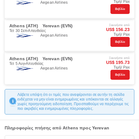
Τιμή/ Pax
Aegean Airlines
Βιβλίο
Athens (ATH)
Yerevan (EVN)
Ξεκινήστε από
US$ 156.23
Τετ 30 Σεπ
Απευθείας
Τιμή/ Pax
Aegean Airlines
Βιβλίο
Athens (ATH)
Yerevan (EVN)
Ξεκινήστε από
US$ 195.73
Τετ 5 Αυγ
Απευθείας
Τιμή/ Pax
Aegean Airlines
Βιβλίο
Λάβετε υπόψη ότι οι τιμές που αναφέρονται σε αυτήν τη σελίδα
ενδέχεται να μην είναι ενημερωμένες και υπόκεινται σε αλλαγές
χωρίς προηγούμενη ειδοποίηση. Προσπαθούμε να παρέχουμε τις
πιο ακριβείς και ενημερωμένες πληροφορίες.
Πληροφορίες πτήσης από Athens προς Yerevan