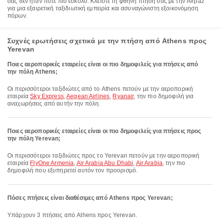
σας δεν ήταν ποτέ πιο εύκολο. Κλείστε τη φθηνή πτήση σας με την Airpaz
για μια εξαιρετική ταξιδιωτική εμπειρία και ασυναγώνιστη εξοικονόμηση
πόρων.
Συχνές ερωτήσεις σχετικά με την πτήση από Athens προς
Yerevan
Ποιες αεροπορικές εταιρείες είναι οι πιο δημοφιλείς για πτήσεις από
την πόλη Athens;
Οι περισσότεροι ταξιδιώτες από το Athens πετούν με την αεροπορική
εταιρεία
Sky Express
,
Aegean Airlines
,
Ryanair
, την πιο δημοφιλή για
αναχωρήσεις από αυτήν την πόλη.
Ποιες αεροπορικές εταιρείες είναι οι πιο δημοφιλείς για πτήσεις προς
την πόλη Yerevan;
Οι περισσότεροι ταξιδιώτες προς το Yerevan πετούν με την αεροπορική
εταιρεία
FlyOne Armenia
,
Air Arabia Abu Dhabi
,
Air Arabia
, την πιο
δημοφιλή που εξυπηρετεί αυτόν τον προορισμό.
Πόσες πτήσεις είναι διαθέσιμες από Athens προς Yerevan;
Υπάρχουν 3 πτήσεις από Athens προς Yerevan.