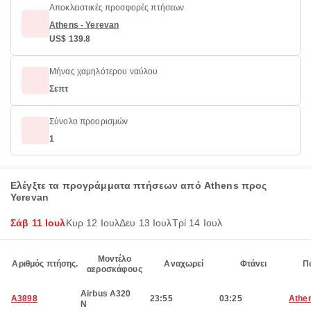
Αποκλειστικές προσφορές πτήσεων
Athens - Yerevan
US$ 139.8
Μήνας χαμηλότερου ναύλου
Σεπτ
Σύνολο προορισμών
1
Ελέγξτε τα προγράμματα πτήσεων από Athens προς
Yerevan
Σάβ 11 Ιουλ
Κυρ 12 Ιουλ
Δευ 13 Ιουλ
Τρί 14 Ιουλ
Μοντέλο
Αριθμός πτήσης.
Αναχωρεί
Φτάνει
Π
αεροσκάφους
Airbus A320
A3898
23:55
03:25
Athe
N