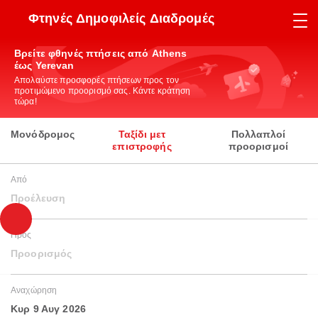
Φτηνές Δημοφιλείς Διαδρομές
Βρείτε φθηνές πτήσεις από Athens
έως Yerevan
Απολαύστε προσφορές πτήσεων προς τον
προτιμώμενο προορισμό σας. Κάντε κράτηση
τώρα!
Μονόδρομος
Ταξίδι μετ
Πολλαπλοί
επιστροφής
προορισμοί
Από
Προέλευση
Προς
Προορισμός
Αναχώρηση
Κυρ 9 Αυγ 2026