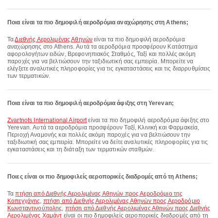
Ποια είναι τα πιο δημοφιλή αεροδρόμια αναχώρησης στη Athens;
Τα
Διεθνής Αερολιμένας Αθηνών
είναι τα πιο δημοφιλή αεροδρόμια
αναχώρησης στο Athens. Αυτά τα αεροδρόμια προσφέρουν Κατάστημα
αφορολογήτων ειδών, Βρεφονηπιακός Σταθμός, Ταξί και πολλές ακόμη
παροχές για να βελτιώσουν την ταξιδιωτική σας εμπειρία. Μπορείτε να
ελέγξετε αναλυτικές πληροφορίες για τις εγκαταστάσεις και τις διαρρυθμίσεις
των τερματικών.
Ποια είναι τα πιο δημοφιλή αεροδρόμια άφιξης στη Yerevan;
Zvartnots International Airport
είναι τα πιο δημοφιλή αεροδρόμια άφιξης στο
Yerevan. Αυτά τα αεροδρόμια προσφέρουν Ταξί, Κλινική και Φαρμακεία,
Περιοχή Αναμονής και πολλές ακόμη παροχές για να βελτιώσουν την
ταξιδιωτική σας εμπειρία. Μπορείτε να δείτε αναλυτικές πληροφορίες για τις
εγκαταστάσεις και τη διάταξη των τερματικών σταθμών.
Ποιες είναι οι πιο δημοφιλείς αεροπορικές διαδρομές από τη Athens;
Τα
πτήση από Διεθνής Αερολιμένας Αθηνών προς Αεροδρόμιο της
Κοπεγχάγης
,
πτήση από Διεθνής Αερολιμένας Αθηνών προς Αεροδρόμιο
Κωνσταντινούπολης
,
πτήση από Διεθνής Αερολιμένας Αθηνών προς Διεθνής
Αερολιμένας Χαμάντ
είναι οι πιο δημοφιλείς αεροπορικές διαδρομές από τη