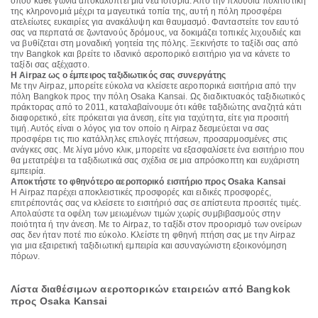
όπου κάθε γωνιά αποκαλύπτει μια νέα ιστορία. Από την πλούσια πολιτιστική
της κληρονομιά μέχρι τα μαγευτικά τοπία της, αυτή η πόλη προσφέρει
ατελείωτες ευκαιρίες για ανακάλυψη και θαυμασμό. Φανταστείτε τον εαυτό
σας να περπατά σε ζωντανούς δρόμους, να δοκιμάζει τοπικές λιχουδιές και
να βυθίζεται στη μοναδική γοητεία της πόλης. Ξεκινήστε το ταξίδι σας από
την Bangkok και βρείτε το ιδανικό αεροπορικό εισιτήριο για να κάνετε το
ταξίδι σας αξέχαστο.
Η Airpaz ως ο έμπειρος ταξιδιωτικός σας συνεργάτης
Με την Airpaz, μπορείτε εύκολα να κλείσετε αεροπορικά εισιτήρια από την
πόλη Bangkok προς την πόλη Osaka Kansai. Ως διαδικτυακός ταξιδιωτικός
πράκτορας από το 2011, καταλαβαίνουμε ότι κάθε ταξιδιώτης αναζητά κάτι
διαφορετικό, είτε πρόκειται για άνεση, είτε για ταχύτητα, είτε για προσιτή
τιμή. Αυτός είναι ο λόγος για τον οποίο η Airpaz δεσμεύεται να σας
προσφέρει τις πιο κατάλληλες επιλογές πτήσεων, προσαρμοσμένες στις
ανάγκες σας. Με λίγα μόνο κλικ, μπορείτε να εξασφαλίσετε ένα εισιτήριο που
θα μετατρέψει τα ταξιδιωτικά σας σχέδια σε μια απρόσκοπτη και ευχάριστη
εμπειρία.
Αποκτήστε το φθηνότερο αεροπορικό εισιτήριο προς Osaka Kansai
Η Airpaz παρέχει αποκλειστικές προσφορές και ειδικές προσφορές,
επιτρέποντάς σας να κλείσετε το εισιτήριό σας σε απίστευτα προσιτές τιμές.
Απολαύστε τα οφέλη των μειωμένων τιμών χωρίς συμβιβασμούς στην
ποιότητα ή την άνεση. Με το Airpaz, το ταξίδι στον προορισμό των ονείρων
σας δεν ήταν ποτέ πιο εύκολο. Κλείστε τη φθηνή πτήση σας με την Airpaz
για μια εξαιρετική ταξιδιωτική εμπειρία και ασυναγώνιστη εξοικονόμηση
πόρων.
Λίστα διαθέσιμων αεροπορικών εταιρειών από Bangkok
προς Osaka Kansai