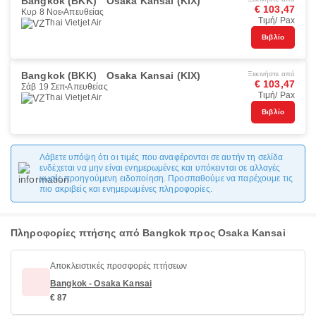
Bangkok (BKK)
Osaka Kansai (KIX)
€ 103,47
Κυρ 8 Νοε
Απευθείας
Τιμή/ Pax
Thai Vietjet Air
Βιβλίο
Bangkok (BKK)
Osaka Kansai (KIX)
Ξεκινήστε από
€ 103,47
Σάβ 19 Σεπ
Απευθείας
Τιμή/ Pax
Thai Vietjet Air
Βιβλίο
Λάβετε υπόψη ότι οι τιμές που αναφέρονται σε αυτήν τη σελίδα
ενδέχεται να μην είναι ενημερωμένες και υπόκεινται σε αλλαγές
χωρίς προηγούμενη ειδοποίηση. Προσπαθούμε να παρέχουμε τις
πιο ακριβείς και ενημερωμένες πληροφορίες.
Πληροφορίες πτήσης από Bangkok προς Osaka Kansai
Αποκλειστικές προσφορές πτήσεων
Bangkok - Osaka Kansai
€ 87