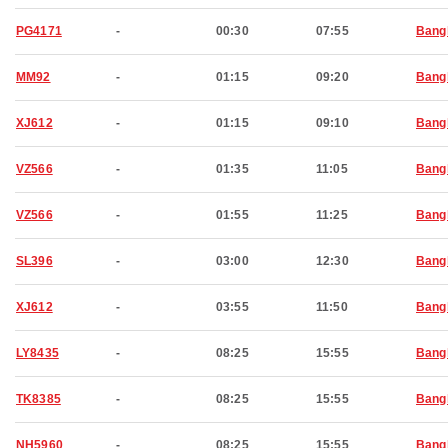
PG4171
-
00:30
07:55
Bang
MM92
-
01:15
09:20
Bang
XJ612
-
01:15
09:10
Bang
VZ566
-
01:35
11:05
Bang
VZ566
-
01:55
11:25
Bang
SL396
-
03:00
12:30
Bang
XJ612
-
03:55
11:50
Bang
LY8435
-
08:25
15:55
Bang
TK8385
-
08:25
15:55
Bang
NH5960
-
08:25
15:55
Bang