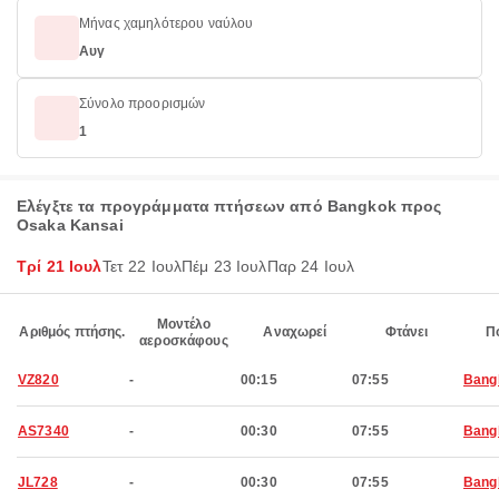
Μήνας χαμηλότερου ναύλου
Αυγ
Σύνολο προορισμών
1
Ελέγξτε τα προγράμματα πτήσεων από Bangkok προς
Osaka Kansai
Τρί 21 Ιουλ
Τετ 22 Ιουλ
Πέμ 23 Ιουλ
Παρ 24 Ιουλ
Μοντέλο
Αριθμός πτήσης.
Αναχωρεί
Φτάνει
Π
αεροσκάφους
VZ820
-
00:15
07:55
Bang
AS7340
-
00:30
07:55
Bang
JL728
-
00:30
07:55
Bang