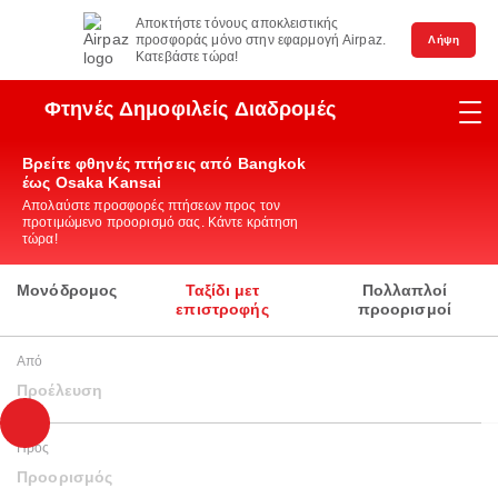
Αποκτήστε τόνους αποκλειστικής
προσφοράς μόνο στην εφαρμογή Airpaz.
Λήψη
Κατεβάστε τώρα!
Φτηνές Δημοφιλείς Διαδρομές
Βρείτε φθηνές πτήσεις από Bangkok
έως Osaka Kansai
Απολαύστε προσφορές πτήσεων προς τον
προτιμώμενο προορισμό σας. Κάντε κράτηση
τώρα!
Μονόδρομος
Ταξίδι μετ
Πολλαπλοί
επιστροφής
προορισμοί
Από
Προέλευση
Προς
Προορισμός