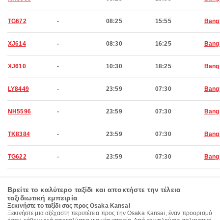
TG672
-
08:25
15:55
Bang
XJ614
-
08:30
16:25
Bang
XJ610
-
10:30
18:25
Bang
LY8449
-
23:59
07:30
Bang
NH5596
-
23:59
07:30
Bang
TK8384
-
23:59
07:30
Bang
TG622
-
23:59
07:30
Bang
Βρείτε το καλύτερο ταξίδι και αποκτήστε την τέλεια
ταξιδιωτική εμπειρία
Ξεκινήστε το ταξίδι σας προς Osaka Kansai
Ξεκινήστε μια αξέχαστη περιπέτεια προς την Osaka Kansai, έναν προορισμό