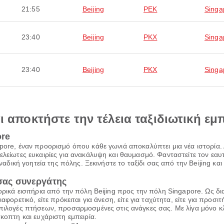
21:55
Beijing
PEK
Singa
23:40
Beijing
PKX
Singa
23:40
Beijing
PKX
Singa
αι αποκτήστε την τέλεια ταξιδιωτική εμ
ore
pore, έναν προορισμό όπου κάθε γωνιά αποκαλύπτει μια νέα ιστορία. 
τελείωτες ευκαιρίες για ανακάλυψη και θαυμασμό. Φανταστείτε τον ε
ναδική γοητεία της πόλης. Ξεκινήστε το ταξίδι σας από την Beijing και 
 σας συνεργάτης
ορικά εισιτήρια από την πόλη Beijing προς την πόλη Singapore. Ως δ
φορετικό, είτε πρόκειται για άνεση, είτε για ταχύτητα, είτε για προσιτ
πιλογές πτήσεων, προσαρμοσμένες στις ανάγκες σας. Με λίγα μόνο κλι
κοπτη και ευχάριστη εμπειρία.