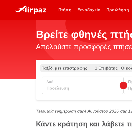
Πτήση
Ξενοδοχείο
Προώθηση
Βρείτε φθηνές πτή
Απολαύστε προσφορές πτήσεω
Ταξίδι μετ επιστροφής
1 Επιβάτης
Οικο
Από
Π
Τελευταία ενημέρωση στις
4 Αυγούστου 2026 στις 1
Κάντε κράτηση και λάβετε 