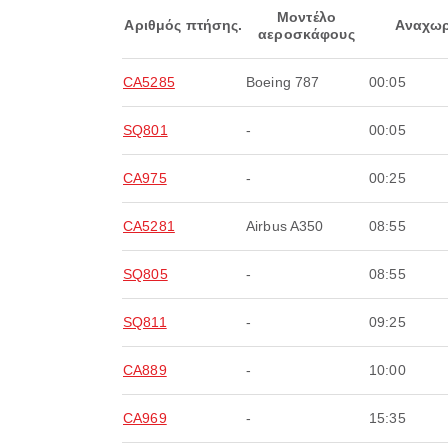
Μοντέλο
Αριθμός πτήσης.
Αναχωρ
αεροσκάφους
CA5285
Boeing 787
00:05
SQ801
-
00:05
CA975
-
00:25
CA5281
Airbus A350
08:55
SQ805
-
08:55
SQ811
-
09:25
CA889
-
10:00
CA969
-
15:35