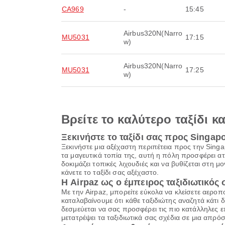
CA969
-
15:45
Airbus320N(Narro
MU5031
17:15
w)
Airbus320N(Narro
MU5031
17:25
w)
Βρείτε το καλύτερο ταξίδι κ
Ξεκινήστε το ταξίδι σας προς Singap
Ξεκινήστε μια αξέχαστη περιπέτεια προς την Singa
τα μαγευτικά τοπία της, αυτή η πόλη προσφέρει α
δοκιμάζει τοπικές λιχουδιές και να βυθίζεται στη μο
κάνετε το ταξίδι σας αξέχαστο.
Η Airpaz ως ο έμπειρος ταξιδιωτικός
Με την Airpaz, μπορείτε εύκολα να κλείσετε αεροπ
καταλαβαίνουμε ότι κάθε ταξιδιώτης αναζητά κάτι δια
δεσμεύεται να σας προσφέρει τις πιο κατάλληλες ε
μετατρέψει τα ταξιδιωτικά σας σχέδια σε μια απρόσ