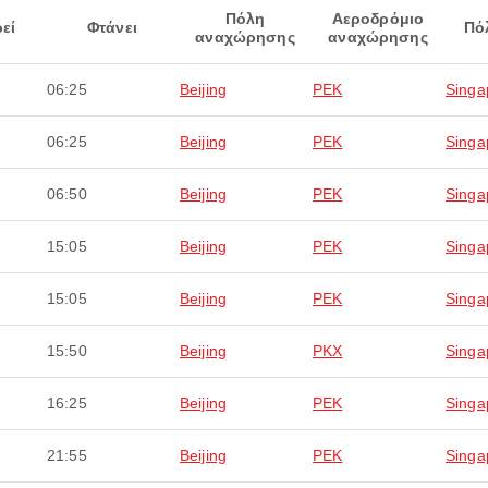
Πόλη
Αεροδρόμιο
εί
Φτάνει
Πό
αναχώρησης
αναχώρησης
06:25
Beijing
PEK
Singa
06:25
Beijing
PEK
Singa
06:50
Beijing
PEK
Singa
15:05
Beijing
PEK
Singa
15:05
Beijing
PEK
Singa
15:50
Beijing
PKX
Singa
16:25
Beijing
PEK
Singa
21:55
Beijing
PEK
Singa