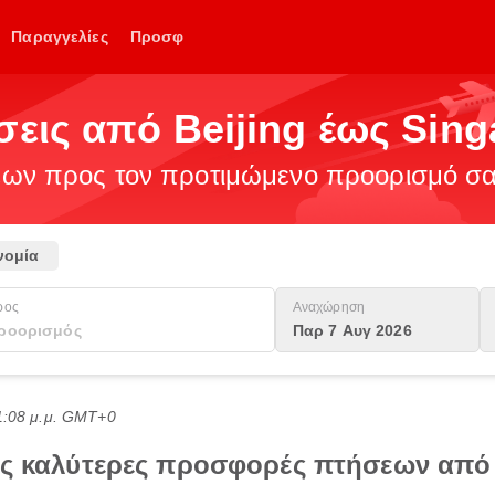
Παραγγελίες
Προσφ
σεις από Beijing έως Sin
ν προς τον προτιμώμενο προορισμό σας
νομία
ρος
Αναχώρηση
Παρ 7 Αυγ 2026
1:08 μ.μ. GMT+0
τις καλύτερες προσφορές πτήσεων από