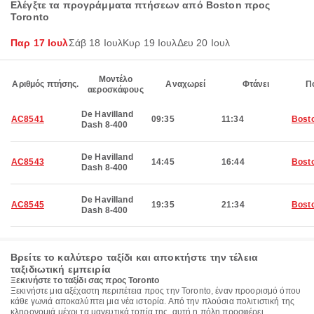
Ελέγξτε τα προγράμματα πτήσεων από Boston προς
Toronto
Παρ 17 Ιουλ
Σάβ 18 Ιουλ
Κυρ 19 Ιουλ
Δευ 20 Ιουλ
Μοντέλο
Αριθμός πτήσης.
Αναχωρεί
Φτάνει
Π
αεροσκάφους
De Havilland
AC8541
09:35
11:34
Bost
Dash 8-400
De Havilland
AC8543
14:45
16:44
Bost
Dash 8-400
De Havilland
AC8545
19:35
21:34
Bost
Dash 8-400
Βρείτε το καλύτερο ταξίδι και αποκτήστε την τέλεια
ταξιδιωτική εμπειρία
Ξεκινήστε το ταξίδι σας προς Toronto
Ξεκινήστε μια αξέχαστη περιπέτεια προς την Toronto, έναν προορισμό όπου
κάθε γωνιά αποκαλύπτει μια νέα ιστορία. Από την πλούσια πολιτιστική της
κληρονομιά μέχρι τα μαγευτικά τοπία της, αυτή η πόλη προσφέρει