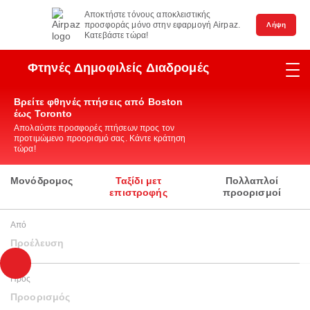
Αποκτήστε τόνους αποκλειστικής
προσφοράς μόνο στην εφαρμογή Airpaz.
Λήψη
Κατεβάστε τώρα!
Φτηνές Δημοφιλείς Διαδρομές
Βρείτε φθηνές πτήσεις από Boston
έως Toronto
Απολαύστε προσφορές πτήσεων προς τον
προτιμώμενο προορισμό σας. Κάντε κράτηση
τώρα!
Μονόδρομος
Ταξίδι μετ
Πολλαπλοί
επιστροφής
προορισμοί
Από
Προέλευση
Προς
Προορισμός