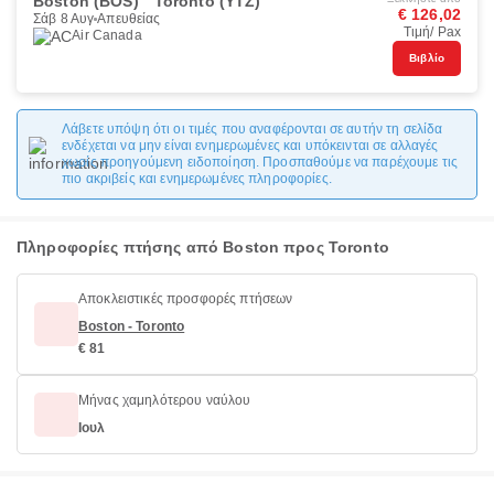
Boston (BOS)
Toronto (YTZ)
€ 126,02
Σάβ 8 Αυγ
Απευθείας
Τιμή/ Pax
Air Canada
Βιβλίο
Λάβετε υπόψη ότι οι τιμές που αναφέρονται σε αυτήν τη σελίδα
ενδέχεται να μην είναι ενημερωμένες και υπόκεινται σε αλλαγές
χωρίς προηγούμενη ειδοποίηση. Προσπαθούμε να παρέχουμε τις
πιο ακριβείς και ενημερωμένες πληροφορίες.
Πληροφορίες πτήσης από Boston προς Toronto
Αποκλειστικές προσφορές πτήσεων
Boston - Toronto
€ 81
Μήνας χαμηλότερου ναύλου
Ιουλ