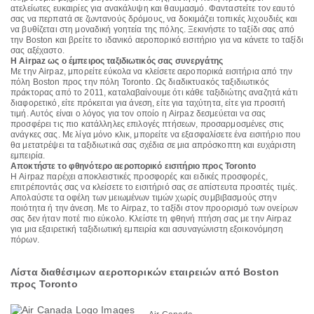
ατελείωτες ευκαιρίες για ανακάλυψη και θαυμασμό. Φανταστείτε τον εαυτό
σας να περπατά σε ζωντανούς δρόμους, να δοκιμάζει τοπικές λιχουδιές και
να βυθίζεται στη μοναδική γοητεία της πόλης. Ξεκινήστε το ταξίδι σας από
την Boston και βρείτε το ιδανικό αεροπορικό εισιτήριο για να κάνετε το ταξίδι
σας αξέχαστο.
Η Airpaz ως ο έμπειρος ταξιδιωτικός σας συνεργάτης
Με την Airpaz, μπορείτε εύκολα να κλείσετε αεροπορικά εισιτήρια από την
πόλη Boston προς την πόλη Toronto. Ως διαδικτυακός ταξιδιωτικός
πράκτορας από το 2011, καταλαβαίνουμε ότι κάθε ταξιδιώτης αναζητά κάτι
διαφορετικό, είτε πρόκειται για άνεση, είτε για ταχύτητα, είτε για προσιτή
τιμή. Αυτός είναι ο λόγος για τον οποίο η Airpaz δεσμεύεται να σας
προσφέρει τις πιο κατάλληλες επιλογές πτήσεων, προσαρμοσμένες στις
ανάγκες σας. Με λίγα μόνο κλικ, μπορείτε να εξασφαλίσετε ένα εισιτήριο που
θα μετατρέψει τα ταξιδιωτικά σας σχέδια σε μια απρόσκοπτη και ευχάριστη
εμπειρία.
Αποκτήστε το φθηνότερο αεροπορικό εισιτήριο προς Toronto
Η Airpaz παρέχει αποκλειστικές προσφορές και ειδικές προσφορές,
επιτρέποντάς σας να κλείσετε το εισιτήριό σας σε απίστευτα προσιτές τιμές.
Απολαύστε τα οφέλη των μειωμένων τιμών χωρίς συμβιβασμούς στην
ποιότητα ή την άνεση. Με το Airpaz, το ταξίδι στον προορισμό των ονείρων
σας δεν ήταν ποτέ πιο εύκολο. Κλείστε τη φθηνή πτήση σας με την Airpaz
για μια εξαιρετική ταξιδιωτική εμπειρία και ασυναγώνιστη εξοικονόμηση
πόρων.
Λίστα διαθέσιμων αεροπορικών εταιρειών από Boston
προς Toronto