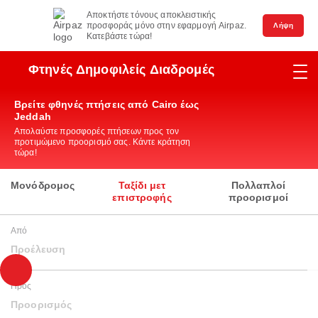
Αποκτήστε τόνους αποκλειστικής
προσφοράς μόνο στην εφαρμογή Airpaz.
Λήψη
Κατεβάστε τώρα!
Φτηνές Δημοφιλείς Διαδρομές
Βρείτε φθηνές πτήσεις από Cairo έως
Jeddah
Απολαύστε προσφορές πτήσεων προς τον
προτιμώμενο προορισμό σας. Κάντε κράτηση
τώρα!
Μονόδρομος
Ταξίδι μετ
Πολλαπλοί
επιστροφής
προορισμοί
Από
Προέλευση
Προς
Προορισμός