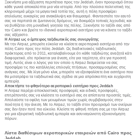
Ξεκινήστε μια αξέχαστη περιπέτεια προς την Jeddah, έναν προορισμό όπου
κάθε γωνιά αποκαλύπτει μια νέα ιστορία. Από την πλούσια πολιτιστική της
κληρονομιά μέχρι τα μαγευτικά τοπία της, αυτή η πόλη προσφέρει
ατελείωτες ευκαιρίες για ανακάλυψη και θαυμασμό. Φανταστείτε τον εαυτό
σας να περπατά σε ζωντανούς δρόμους, να δοκιμάζει τοπικές λιχουδιές και
να βυθίζεται στη μοναδική γοητεία της πόλης. Ξεκινήστε το ταξίδι σας από
την Cairo και βρείτε το ιδανικό αεροπορικό εισιτήριο για να κάνετε το ταξίδι
σας αξέχαστο.
Η Airpaz ως ο έμπειρος ταξιδιωτικός σας συνεργάτης
Με την Airpaz, μπορείτε εύκολα να κλείσετε αεροπορικά εισιτήρια από την
πόλη Cairo προς την πόλη Jeddah. Ως διαδικτυακός ταξιδιωτικός
πράκτορας από το 2011, καταλαβαίνουμε ότι κάθε ταξιδιώτης αναζητά κάτι
διαφορετικό, είτε πρόκειται για άνεση, είτε για ταχύτητα, είτε για προσιτή
τιμή. Αυτός είναι ο λόγος για τον οποίο η Airpaz δεσμεύεται να σας
προσφέρει τις πιο κατάλληλες επιλογές πτήσεων, προσαρμοσμένες στις
ανάγκες σας. Με λίγα μόνο κλικ, μπορείτε να εξασφαλίσετε ένα εισιτήριο που
θα μετατρέψει τα ταξιδιωτικά σας σχέδια σε μια απρόσκοπτη και ευχάριστη
εμπειρία.
Αποκτήστε το φθηνότερο αεροπορικό εισιτήριο προς Jeddah
Η Airpaz παρέχει αποκλειστικές προσφορές και ειδικές προσφορές,
επιτρέποντάς σας να κλείσετε το εισιτήριό σας σε απίστευτα προσιτές τιμές.
Απολαύστε τα οφέλη των μειωμένων τιμών χωρίς συμβιβασμούς στην
ποιότητα ή την άνεση. Με το Airpaz, το ταξίδι στον προορισμό των ονείρων
σας δεν ήταν ποτέ πιο εύκολο. Κλείστε τη φθηνή πτήση σας με την Airpaz
για μια εξαιρετική ταξιδιωτική εμπειρία και ασυναγώνιστη εξοικονόμηση
πόρων.
Λίστα διαθέσιμων αεροπορικών εταιρειών από Cairo προς
Jeddah