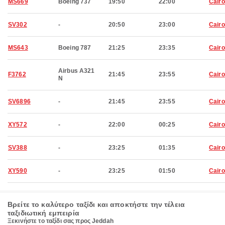
MS669
Boeing 737
19:50
22:00
Cairo
SV302
-
20:50
23:00
Cairo
MS643
Boeing 787
21:25
23:35
Cairo
Airbus A321
F3762
21:45
23:55
Cairo
N
SV6896
-
21:45
23:55
Cairo
XY572
-
22:00
00:25
Cairo
SV388
-
23:25
01:35
Cairo
XY590
-
23:25
01:50
Cairo
Βρείτε το καλύτερο ταξίδι και αποκτήστε την τέλεια
ταξιδιωτική εμπειρία
Ξεκινήστε το ταξίδι σας προς Jeddah