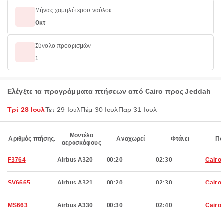
Μήνας χαμηλότερου ναύλου
Οκτ
Σύνολο προορισμών
1
Ελέγξτε τα προγράμματα πτήσεων από Cairo προς Jeddah
Τρί 28 Ιουλ
Τετ 29 Ιουλ
Πέμ 30 Ιουλ
Παρ 31 Ιουλ
Μοντέλο
Αριθμός πτήσης.
Αναχωρεί
Φτάνει
Π
αεροσκάφους
F3764
Airbus A320
00:20
02:30
Cairo
SV6665
Airbus A321
00:20
02:30
Cairo
MS663
Airbus A330
00:30
02:40
Cairo