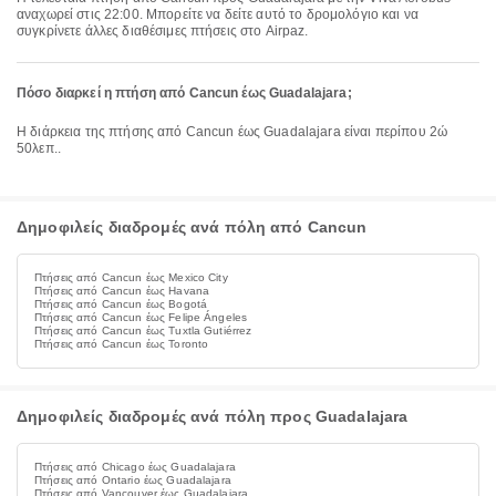
αναχωρεί στις 22:00. Μπορείτε να δείτε αυτό το δρομολόγιο και να
συγκρίνετε άλλες διαθέσιμες πτήσεις στο Airpaz.
Πόσο διαρκεί η πτήση από Cancun έως Guadalajara;
Η διάρκεια της πτήσης από Cancun έως Guadalajara είναι περίπου 2ώ
50λεπ..
Δημοφιλείς διαδρομές ανά πόλη από Cancun
Πτήσεις από Cancun έως Mexico City
Πτήσεις από Cancun έως Havana
Πτήσεις από Cancun έως Bogotá
Πτήσεις από Cancun έως Felipe Ángeles
Πτήσεις από Cancun έως Tuxtla Gutiérrez
Πτήσεις από Cancun έως Toronto
Δημοφιλείς διαδρομές ανά πόλη προς Guadalajara
Πτήσεις από Chicago έως Guadalajara
Πτήσεις από Ontario έως Guadalajara
Πτήσεις από Vancouver έως Guadalajara