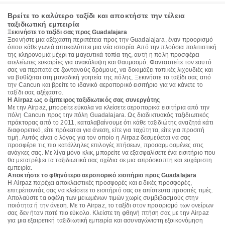
Βρείτε το καλύτερο ταξίδι και αποκτήστε την τέλεια
ταξιδιωτική εμπειρία
Ξεκινήστε το ταξίδι σας προς Guadalajara
Ξεκινήστε μια αξέχαστη περιπέτεια προς την Guadalajara, έναν προορισμό
όπου κάθε γωνιά αποκαλύπτει μια νέα ιστορία. Από την πλούσια πολιτιστική
της κληρονομιά μέχρι τα μαγευτικά τοπία της, αυτή η πόλη προσφέρει
ατελείωτες ευκαιρίες για ανακάλυψη και θαυμασμό. Φανταστείτε τον εαυτό
σας να περπατά σε ζωντανούς δρόμους, να δοκιμάζει τοπικές λιχουδιές και
να βυθίζεται στη μοναδική γοητεία της πόλης. Ξεκινήστε το ταξίδι σας από
την Cancun και βρείτε το ιδανικό αεροπορικό εισιτήριο για να κάνετε το
ταξίδι σας αξέχαστο.
Η Airpaz ως ο έμπειρος ταξιδιωτικός σας συνεργάτης
Με την Airpaz, μπορείτε εύκολα να κλείσετε αεροπορικά εισιτήρια από την
πόλη Cancun προς την πόλη Guadalajara. Ως διαδικτυακός ταξιδιωτικός
πράκτορας από το 2011, καταλαβαίνουμε ότι κάθε ταξιδιώτης αναζητά κάτι
διαφορετικό, είτε πρόκειται για άνεση, είτε για ταχύτητα, είτε για προσιτή
τιμή. Αυτός είναι ο λόγος για τον οποίο η Airpaz δεσμεύεται να σας
προσφέρει τις πιο κατάλληλες επιλογές πτήσεων, προσαρμοσμένες στις
ανάγκες σας. Με λίγα μόνο κλικ, μπορείτε να εξασφαλίσετε ένα εισιτήριο που
θα μετατρέψει τα ταξιδιωτικά σας σχέδια σε μια απρόσκοπτη και ευχάριστη
εμπειρία.
Αποκτήστε το φθηνότερο αεροπορικό εισιτήριο προς Guadalajara
Η Airpaz παρέχει αποκλειστικές προσφορές και ειδικές προσφορές,
επιτρέποντάς σας να κλείσετε το εισιτήριό σας σε απίστευτα προσιτές τιμές.
Απολαύστε τα οφέλη των μειωμένων τιμών χωρίς συμβιβασμούς στην
ποιότητα ή την άνεση. Με το Airpaz, το ταξίδι στον προορισμό των ονείρων
σας δεν ήταν ποτέ πιο εύκολο. Κλείστε τη φθηνή πτήση σας με την Airpaz
για μια εξαιρετική ταξιδιωτική εμπειρία και ασυναγώνιστη εξοικονόμηση