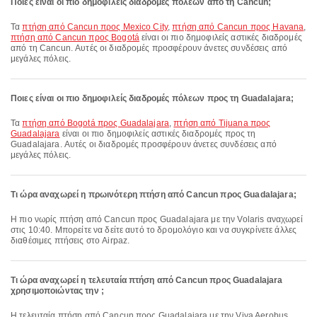
Ποιες είναι οι πιο δημοφιλείς διαδρομές πόλεων από τη Cancun;
Τα
πτήση από Cancun προς Mexico City
,
πτήση από Cancun προς Havana
,
πτήση από Cancun προς Bogotá
είναι οι πιο δημοφιλείς αστικές διαδρομές
από τη Cancun. Αυτές οι διαδρομές προσφέρουν άνετες συνδέσεις από
μεγάλες πόλεις.
Ποιες είναι οι πιο δημοφιλείς διαδρομές πόλεων προς τη Guadalajara;
Τα
πτήση από Bogotá προς Guadalajara
,
πτήση από Tijuana προς
Guadalajara
είναι οι πιο δημοφιλείς αστικές διαδρομές προς τη
Guadalajara. Αυτές οι διαδρομές προσφέρουν άνετες συνδέσεις από
μεγάλες πόλεις.
Τι ώρα αναχωρεί η πρωινότερη πτήση από Cancun προς Guadalajara;
Η πιο νωρίς πτήση από Cancun προς Guadalajara με την Volaris αναχωρεί
στις 10:40. Μπορείτε να δείτε αυτό το δρομολόγιο και να συγκρίνετε άλλες
διαθέσιμες πτήσεις στο Airpaz.
Τι ώρα αναχωρεί η τελευταία πτήση από Cancun προς Guadalajara
χρησιμοποιώντας την ;
Η τελευταία πτήση από Cancun προς Guadalajara με την Viva Aerobus