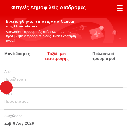
Φτηνές Δημοφιλείς Διαδρομές
Βρείτε φθηνές πτήσεις από Cancun
έως Guadalajara
Απολαύστε προσφορές πτήσεων προς τον
προτιμώμενο προορισμό σας. Κάντε κράτηση
τώρα!
Μονόδρομος
Ταξίδι μετ
Πολλαπλοί
επιστροφής
προορισμοί
Από
Προέλευση
Προς
Προορισμός
Αναχώρηση
Σάβ 8 Αυγ 2026