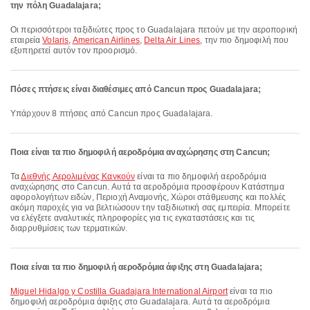
την πόλη Guadalajara;
Οι περισσότεροι ταξιδιώτες προς το Guadalajara πετούν με την αεροπορική
εταιρεία
Volaris
,
American Airlines
,
Delta Air Lines
, την πιο δημοφιλή που
εξυπηρετεί αυτόν τον προορισμό.
Πόσες πτήσεις είναι διαθέσιμες από Cancun προς Guadalajara;
Υπάρχουν 8 πτήσεις από Cancun προς Guadalajara.
Ποια είναι τα πιο δημοφιλή αεροδρόμια αναχώρησης στη Cancun;
Τα
Διεθνής Αερολιμένας Κανκούν
είναι τα πιο δημοφιλή αεροδρόμια
αναχώρησης στο Cancun. Αυτά τα αεροδρόμια προσφέρουν Κατάστημα
αφορολογήτων ειδών, Περιοχή Αναμονής, Χώροι στάθμευσης και πολλές
ακόμη παροχές για να βελτιώσουν την ταξιδιωτική σας εμπειρία. Μπορείτε
να ελέγξετε αναλυτικές πληροφορίες για τις εγκαταστάσεις και τις
διαρρυθμίσεις των τερματικών.
Ποια είναι τα πιο δημοφιλή αεροδρόμια άφιξης στη Guadalajara;
Miguel Hidalgo y Costilla Guadajara International Airport
είναι τα πιο
δημοφιλή αεροδρόμια άφιξης στο Guadalajara. Αυτά τα αεροδρόμια