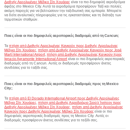
Διεθνής Αερολιμένας Μέξικο Σίτι Χουάρες
είναι τα πιο δημοφιλή αεροδρόμια
άφιξης στο Mexico City. Αυτά τα αεροδρόμια προσφέρουν Ταξί και πολλές
ακόμη παροχές για να βελτιώσουν την ταξιδιωτική σας εμπειρία. Μπορείτε
να δείτε αναλυτικές πληροφορίες για τις εγκαταστάσεις και τη διάταξη των
τερματικών σταθμών.
Ποιες είναι οι πιο δημοφιλείς αεροπορικές διαδρομές από τη Cancun;
Τα
πτήση από Διεθνής Αερολιμένας Κανκούν προς Διεθνής Αερολιμένας
Μέξικο Σίτι Χουάρες
,
πτήση από Διεθνής Αερολιμένας Κανκούν προς José
Martí International Airport
,
πτήση από Διεθνής Αερολιμένας Κανκούν προς
Ignacio Agramonte International Airport
είναι οι πιο δημοφιλείς αεροπορικές
διαδρομές από τη Cancun. Αυτές οι διαδρομές προσφέρουν άνετες
συνδέσεις για το ταξίδι σας.
Ποιες είναι οι πιο δημοφιλείς αεροπορικές διαδρομές προς τη Mexico
City;
Τα
πτήση από El Dorado International Airport προς Διεθνής Αερολιμένας
Μέξικο Σίτι Χουάρες
,
πτήση από Διεθνής Αεροδρόμιο Σεούλ Ίνστεον προς
Διεθνής Αερολιμένας Μέξικο Σίτι Χουάρες
,
πτήση από Διεθνής Αερολιμένας
Κανκούν προς Διεθνής Αερολιμένας Μέξικο Σίτι Χουάρες
είναι οι πιο
δημοφιλείς αεροπορικές διαδρομές προς τη Mexico City. Αυτές οι
διαδρομές προσφέρουν άνετες συνδέσεις για το ταξίδι σας.