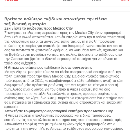
Βρείτε το καλύτερο ταξίδι και αποκτήστε την τέλεια
ταξιδιωτική εμπειρία
Ξεκινήστε το ταξίδι σας προς Mexico City
Ξεκινήστε μια αξέχαστη περιπέτεια προς την Mexico City, έναν προορισμό
όπου κάθε γωνιά αποκαλύπτει μια νέα ιστορία. Από την πλούσια πολιτιστική
της κληρονομιά μέχρι τα μαγευτικά τοπία της, αυτή η πόλη προσφέρει
ατελείωτες ευκαιρίες για ανακάλυψη και θαυμασμό. Φανταστείτε τον εαυτό
σας να περπατά σε ζωντανούς δρόμους, να δοκιμάζει τοπικές λιχουδιές και
να βυθίζεται στη μοναδική γοητεία της πόλης. Ξεκινήστε το ταξίδι σας από
την Cancun και βρείτε το ιδανικό αεροπορικό εισιτήριο για να κάνετε το
ταξίδι σας αξέχαστο.
Η Airpaz ως ο έμπειρος ταξιδιωτικός σας συνεργάτης
Με την Airpaz, μπορείτε εύκολα να κλείσετε αεροπορικά εισιτήρια από την
πόλη Cancun προς την πόλη Mexico City. Ως διαδικτυακός ταξιδιωτικός
πράκτορας από το 2011, καταλαβαίνουμε ότι κάθε ταξιδιώτης αναζητά κάτι
διαφορετικό, είτε πρόκειται για άνεση, είτε για ταχύτητα, είτε για προσιτή
τιμή. Αυτός είναι ο λόγος για τον οποίο η Airpaz δεσμεύεται να σας
προσφέρει τις πιο κατάλληλες επιλογές πτήσεων, προσαρμοσμένες στις
ανάγκες σας. Με λίγα μόνο κλικ, μπορείτε να εξασφαλίσετε ένα εισιτήριο που
θα μετατρέψει τα ταξιδιωτικά σας σχέδια σε μια απρόσκοπτη και ευχάριστη
εμπειρία.
Αποκτήστε το φθηνότερο αεροπορικό εισιτήριο προς Mexico City
Η Airpaz παρέχει αποκλειστικές προσφορές και ειδικές προσφορές,
επιτρέποντάς σας να κλείσετε το εισιτήριό σας σε απίστευτα προσιτές τιμές.
Απολαύστε τα οφέλη των μειωμένων τιμών χωρίς συμβιβασμούς στην
ποιότητα ή την άνεση. Με το Airpaz, το ταξίδι στον προορισμό των ονείρων