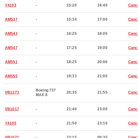
Y4103
-
15:20
16:40
Canc
AM537
-
15:34
17:00
Canc
AM543
-
16:25
18:05
Canc
AM547
-
17:25
19:00
Canc
AM551
-
18:25
20:00
Canc
AM555
-
19:33
21:00
Canc
Boeing 737
VB1373
20:35
21:55
Canc
MAX 8
VB1017
-
21:40
23:00
Canc
Y4105
-
21:50
23:10
Canc
VB1021
-
23:15
00:35
Canc