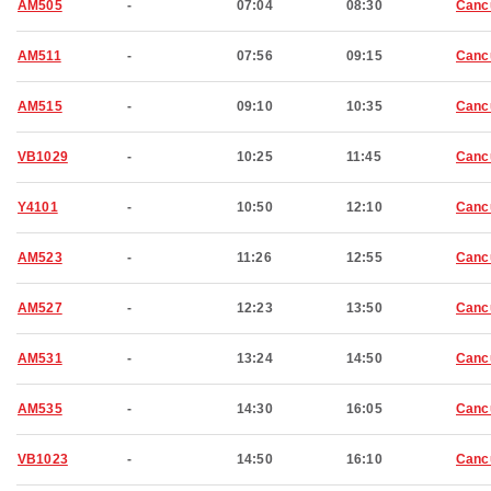
AM505
-
07:04
08:30
Canc
AM511
-
07:56
09:15
Canc
AM515
-
09:10
10:35
Canc
VB1029
-
10:25
11:45
Canc
Y4101
-
10:50
12:10
Canc
AM523
-
11:26
12:55
Canc
AM527
-
12:23
13:50
Canc
AM531
-
13:24
14:50
Canc
AM535
-
14:30
16:05
Canc
VB1023
-
14:50
16:10
Canc