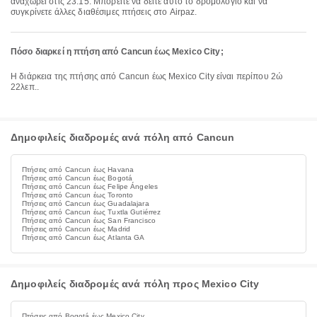
αναχωρεί στις 23:15. Μπορείτε να δείτε αυτό το δρομολόγιο και να
συγκρίνετε άλλες διαθέσιμες πτήσεις στο Airpaz.
Πόσο διαρκεί η πτήση από Cancun έως Mexico City;
Η διάρκεια της πτήσης από Cancun έως Mexico City είναι περίπου 2ώ
22λεπ..
Δημοφιλείς διαδρομές ανά πόλη από Cancun
Πτήσεις από Cancun έως Havana
Πτήσεις από Cancun έως Bogotá
Πτήσεις από Cancun έως Felipe Ángeles
Πτήσεις από Cancun έως Toronto
Πτήσεις από Cancun έως Guadalajara
Πτήσεις από Cancun έως Tuxtla Gutiérrez
Πτήσεις από Cancun έως San Francisco
Πτήσεις από Cancun έως Madrid
Πτήσεις από Cancun έως Atlanta GA
Δημοφιλείς διαδρομές ανά πόλη προς Mexico City
Πτήσεις από Bogotá έως Mexico City