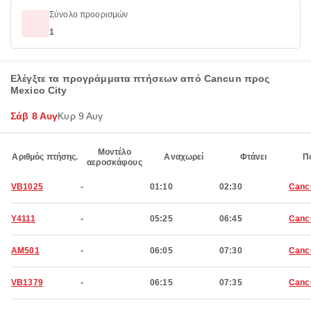
Σύνολο προορισμών
1
Ελέγξτε τα προγράμματα πτήσεων από Cancun προς
Mexico City
Σάβ 8 Αυγ
Κυρ 9 Αυγ
Μοντέλο
Αριθμός πτήσης.
Αναχωρεί
Φτάνει
Π
αεροσκάφους
VB1025
-
01:10
02:30
Canc
Y4111
-
05:25
06:45
Canc
AM501
-
06:05
07:30
Canc
VB1379
-
06:15
07:35
Canc