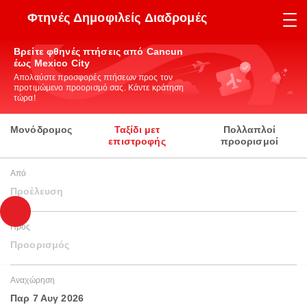
Φτηνές Δημοφιλείς Διαδρομές
Βρείτε φθηνές πτήσεις από Cancun
έως Mexico City
Απολαύστε προσφορές πτήσεων προς τον
προτιμώμενο προορισμό σας. Κάντε κράτηση
τώρα!
Μονόδρομος
Ταξίδι μετ
Πολλαπλοί
επιστροφής
προορισμοί
Από
Προέλευση
Προς
Προορισμός
Αναχώρηση
Παρ 7 Αυγ 2026