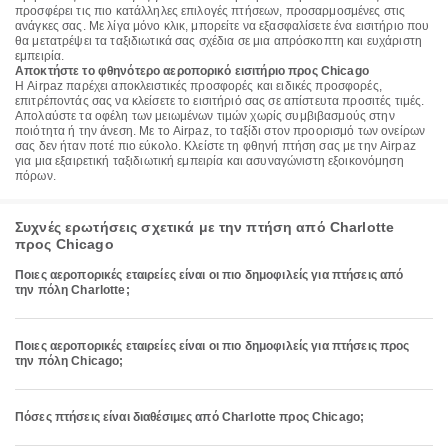
προσφέρει τις πιο κατάλληλες επιλογές πτήσεων, προσαρμοσμένες στις
ανάγκες σας. Με λίγα μόνο κλικ, μπορείτε να εξασφαλίσετε ένα εισιτήριο που
θα μετατρέψει τα ταξιδιωτικά σας σχέδια σε μια απρόσκοπτη και ευχάριστη
εμπειρία.
Αποκτήστε το φθηνότερο αεροπορικό εισιτήριο προς Chicago
Η Airpaz παρέχει αποκλειστικές προσφορές και ειδικές προσφορές,
επιτρέποντάς σας να κλείσετε το εισιτήριό σας σε απίστευτα προσιτές τιμές.
Απολαύστε τα οφέλη των μειωμένων τιμών χωρίς συμβιβασμούς στην
ποιότητα ή την άνεση. Με το Airpaz, το ταξίδι στον προορισμό των ονείρων
σας δεν ήταν ποτέ πιο εύκολο. Κλείστε τη φθηνή πτήση σας με την Airpaz
για μια εξαιρετική ταξιδιωτική εμπειρία και ασυναγώνιστη εξοικονόμηση
πόρων.
Συχνές ερωτήσεις σχετικά με την πτήση από Charlotte
προς Chicago
Ποιες αεροπορικές εταιρείες είναι οι πιο δημοφιλείς για πτήσεις από
την πόλη Charlotte;
Ποιες αεροπορικές εταιρείες είναι οι πιο δημοφιλείς για πτήσεις προς
την πόλη Chicago;
Πόσες πτήσεις είναι διαθέσιμες από Charlotte προς Chicago;