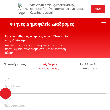
Αποκτήστε τόνους αποκλειστικής
προσφοράς μόνο στην εφαρμογή Airpaz.
Λήψη
Κατεβάστε τώρα!
Φτηνές Δημοφιλείς Διαδρομές
Βρείτε φθηνές πτήσεις από Charlotte
έως Chicago
Απολαύστε προσφορές πτήσεων προς τον
προτιμώμενο προορισμό σας. Κάντε κράτηση
τώρα!
Μονόδρομος
Ταξίδι μετ
Πολλαπλοί
επιστροφής
προορισμοί
Από
Προέλευση
Προς
Προορισμός