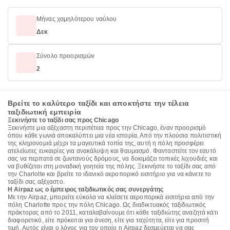
Μήνας χαμηλότερου ναύλου
Δεκ
Σύνολο προορισμών
2
Βρείτε το καλύτερο ταξίδι και αποκτήστε την τέλεια
ταξιδιωτική εμπειρία
Ξεκινήστε το ταξίδι σας προς Chicago
Ξεκινήστε μια αξέχαστη περιπέτεια προς την Chicago, έναν προορισμό
όπου κάθε γωνιά αποκαλύπτει μια νέα ιστορία. Από την πλούσια πολιτιστική
της κληρονομιά μέχρι τα μαγευτικά τοπία της, αυτή η πόλη προσφέρει
ατελείωτες ευκαιρίες για ανακάλυψη και θαυμασμό. Φανταστείτε τον εαυτό
σας να περπατά σε ζωντανούς δρόμους, να δοκιμάζει τοπικές λιχουδιές και
να βυθίζεται στη μοναδική γοητεία της πόλης. Ξεκινήστε το ταξίδι σας από
την Charlotte και βρείτε το ιδανικό αεροπορικό εισιτήριο για να κάνετε το
ταξίδι σας αξέχαστο.
Η Airpaz ως ο έμπειρος ταξιδιωτικός σας συνεργάτης
Με την Airpaz, μπορείτε εύκολα να κλείσετε αεροπορικά εισιτήρια από την
πόλη Charlotte προς την πόλη Chicago. Ως διαδικτυακός ταξιδιωτικός
πράκτορας από το 2011, καταλαβαίνουμε ότι κάθε ταξιδιώτης αναζητά κάτι
διαφορετικό, είτε πρόκειται για άνεση, είτε για ταχύτητα, είτε για προσιτή
τιμή. Αυτός είναι ο λόγος για τον οποίο η Airpaz δεσμεύεται να σας