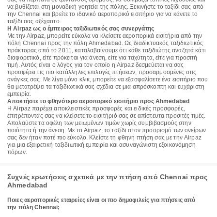
να βυθίζεται στη μοναδική γοητεία της πόλης. Ξεκινήστε το ταξίδι σας από
την Chennai και βρείτε το ιδανικό αεροπορικό εισιτήριο για να κάνετε το
ταξίδι σας αξέχαστο.
Η Airpaz ως ο έμπειρος ταξιδιωτικός σας συνεργάτης
Με την Airpaz, μπορείτε εύκολα να κλείσετε αεροπορικά εισιτήρια από την
πόλη Chennai προς την πόλη Ahmedabad. Ως διαδικτυακός ταξιδιωτικός
πράκτορας από το 2011, καταλαβαίνουμε ότι κάθε ταξιδιώτης αναζητά κάτι
διαφορετικό, είτε πρόκειται για άνεση, είτε για ταχύτητα, είτε για προσιτή
τιμή. Αυτός είναι ο λόγος για τον οποίο η Airpaz δεσμεύεται να σας
προσφέρει τις πιο κατάλληλες επιλογές πτήσεων, προσαρμοσμένες στις
ανάγκες σας. Με λίγα μόνο κλικ, μπορείτε να εξασφαλίσετε ένα εισιτήριο που
θα μετατρέψει τα ταξιδιωτικά σας σχέδια σε μια απρόσκοπτη και ευχάριστη
εμπειρία.
Αποκτήστε το φθηνότερο αεροπορικό εισιτήριο προς Ahmedabad
Η Airpaz παρέχει αποκλειστικές προσφορές και ειδικές προσφορές,
επιτρέποντάς σας να κλείσετε το εισιτήριό σας σε απίστευτα προσιτές τιμές.
Απολαύστε τα οφέλη των μειωμένων τιμών χωρίς συμβιβασμούς στην
ποιότητα ή την άνεση. Με το Airpaz, το ταξίδι στον προορισμό των ονείρων
σας δεν ήταν ποτέ πιο εύκολο. Κλείστε τη φθηνή πτήση σας με την Airpaz
για μια εξαιρετική ταξιδιωτική εμπειρία και ασυναγώνιστη εξοικονόμηση
πόρων.
Συχνές ερωτήσεις σχετικά με την πτήση από Chennai προς
Ahmedabad
Ποιες αεροπορικές εταιρείες είναι οι πιο δημοφιλείς για πτήσεις από
την πόλη Chennai;