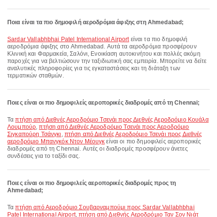
Ποια είναι τα πιο δημοφιλή αεροδρόμια άφιξης στη Ahmedabad;
Sardar Vallabhbhai Patel International Airport
είναι τα πιο δημοφιλή
αεροδρόμια άφιξης στο Ahmedabad. Αυτά τα αεροδρόμια προσφέρουν
Κλινική και Φαρμακεία, Σαλόνι, Ενοικίαση αυτοκινήτου και πολλές ακόμη
παροχές για να βελτιώσουν την ταξιδιωτική σας εμπειρία. Μπορείτε να δείτε
αναλυτικές πληροφορίες για τις εγκαταστάσεις και τη διάταξη των
τερματικών σταθμών.
Ποιες είναι οι πιο δημοφιλείς αεροπορικές διαδρομές από τη Chennai;
Τα
πτήση από Διεθνές Αεροδρόμιο Τσενάι προς Διεθνές Αεροδρόμιο Κουάλα
Λουμπούρ
,
πτήση από Διεθνές Αεροδρόμιο Τσενάι προς Αεροδρόμιο
Σιγκαπούρη Τσάνγκι
,
πτήση από Διεθνές Αεροδρόμιο Τσενάι προς Διεθνές
αεροδρόμιο Μπανγκόκ Ντον Μέουγκ
είναι οι πιο δημοφιλείς αεροπορικές
διαδρομές από τη Chennai. Αυτές οι διαδρομές προσφέρουν άνετες
συνδέσεις για το ταξίδι σας.
Ποιες είναι οι πιο δημοφιλείς αεροπορικές διαδρομές προς τη
Ahmedabad;
Τα
πτήση από Αεροδρόμιο Σουβαρναμπούμι προς Sardar Vallabhbhai
Patel International Airport
,
πτήση από Διεθνής Αεροδρόμιο Ταν Σον Νιάτ