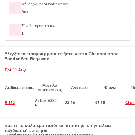
Μήνας χαμηλότερου ναύλου
Αυγ
Σύνολο προορισμών
1
Ελέγξτε τα προγράμματα πτήσεων από Chennai προς
Bandar Seri Begawan
Τρί 11 Αυγ
Μοντέλο
Αριθμός πτήσης.
Αναχωρεί
Φτάνει
Π
αεροσκάφους
Airbus A320
BI122
23:50
07:55
Chen
N
Βρείτε το καλύτερο ταξίδι και αποκτήστε την τέλεια
ταξιδιωτική εμπειρία