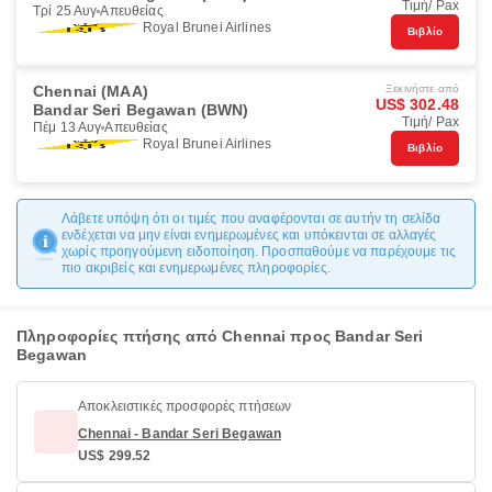
Τιμή/ Pax
Τρί 25 Αυγ
Απευθείας
Royal Brunei Airlines
Βιβλίο
Chennai (MAA)
Ξεκινήστε από
US$ 302.48
Bandar Seri Begawan (BWN)
Τιμή/ Pax
Πέμ 13 Αυγ
Απευθείας
Royal Brunei Airlines
Βιβλίο
Λάβετε υπόψη ότι οι τιμές που αναφέρονται σε αυτήν τη σελίδα
ενδέχεται να μην είναι ενημερωμένες και υπόκεινται σε αλλαγές
χωρίς προηγούμενη ειδοποίηση. Προσπαθούμε να παρέχουμε τις
πιο ακριβείς και ενημερωμένες πληροφορίες.
Πληροφορίες πτήσης από Chennai προς Bandar Seri
Begawan
Αποκλειστικές προσφορές πτήσεων
Chennai - Bandar Seri Begawan
US$ 299.52