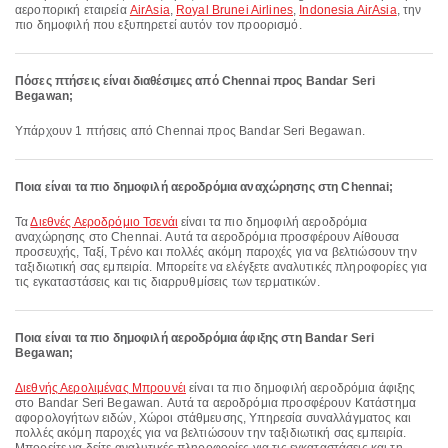
αεροπορική εταιρεία
AirAsia
,
Royal Brunei Airlines
,
Indonesia AirAsia
, την
πιο δημοφιλή που εξυπηρετεί αυτόν τον προορισμό.
Πόσες πτήσεις είναι διαθέσιμες από Chennai προς Bandar Seri
Begawan;
Υπάρχουν 1 πτήσεις από Chennai προς Bandar Seri Begawan.
Ποια είναι τα πιο δημοφιλή αεροδρόμια αναχώρησης στη Chennai;
Τα
Διεθνές Αεροδρόμιο Τσενάι
είναι τα πιο δημοφιλή αεροδρόμια
αναχώρησης στο Chennai. Αυτά τα αεροδρόμια προσφέρουν Αίθουσα
προσευχής, Ταξί, Τρένο και πολλές ακόμη παροχές για να βελτιώσουν την
ταξιδιωτική σας εμπειρία. Μπορείτε να ελέγξετε αναλυτικές πληροφορίες για
τις εγκαταστάσεις και τις διαρρυθμίσεις των τερματικών.
Ποια είναι τα πιο δημοφιλή αεροδρόμια άφιξης στη Bandar Seri
Begawan;
Διεθνής Αερολιμένας Μπρουνέι
είναι τα πιο δημοφιλή αεροδρόμια άφιξης
στο Bandar Seri Begawan. Αυτά τα αεροδρόμια προσφέρουν Κατάστημα
αφορολογήτων ειδών, Χώροι στάθμευσης, Υπηρεσία συναλλάγματος και
πολλές ακόμη παροχές για να βελτιώσουν την ταξιδιωτική σας εμπειρία.