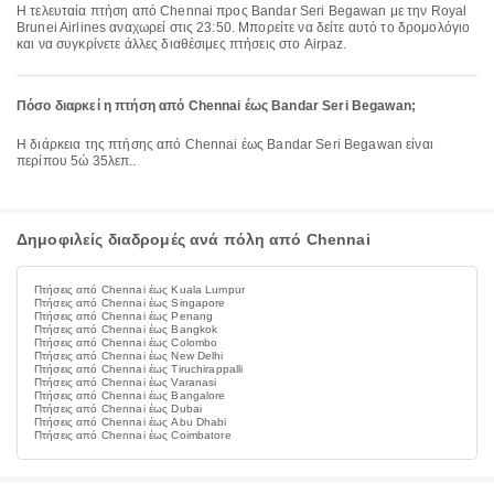
Η τελευταία πτήση από Chennai προς Bandar Seri Begawan με την Royal
Brunei Airlines αναχωρεί στις 23:50. Μπορείτε να δείτε αυτό το δρομολόγιο
και να συγκρίνετε άλλες διαθέσιμες πτήσεις στο Airpaz.
Πόσο διαρκεί η πτήση από Chennai έως Bandar Seri Begawan;
Η διάρκεια της πτήσης από Chennai έως Bandar Seri Begawan είναι
περίπου 5ώ 35λεπ..
Δημοφιλείς διαδρομές ανά πόλη από Chennai
Πτήσεις από Chennai έως Kuala Lumpur
Πτήσεις από Chennai έως Singapore
Πτήσεις από Chennai έως Penang
Πτήσεις από Chennai έως Bangkok
Πτήσεις από Chennai έως Colombo
Πτήσεις από Chennai έως New Delhi
Πτήσεις από Chennai έως Tiruchirappalli
Πτήσεις από Chennai έως Varanasi
Πτήσεις από Chennai έως Bangalore
Πτήσεις από Chennai έως Dubai
Πτήσεις από Chennai έως Abu Dhabi
Πτήσεις από Chennai έως Coimbatore