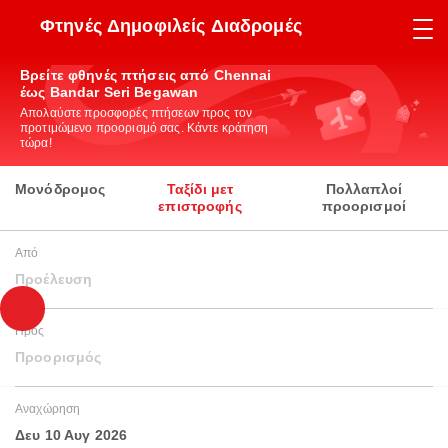
Φτηνές Δημοφιλείς Διαδρομές
Βρείτε φθηνές πτήσεις από Chennai
έως Bandar Seri Begawan
Απολαύστε προσφορές πτήσεων προς τον
προτιμώμενο προορισμό σας. Κάντε κράτηση
τώρα!
Μονόδρομος
Ταξίδι μετ
Πολλαπλοί
επιστροφής
προορισμοί
Από
Προέλευση
Προς
Προορισμός
Αναχώρηση
Δευ 10 Αυγ 2026