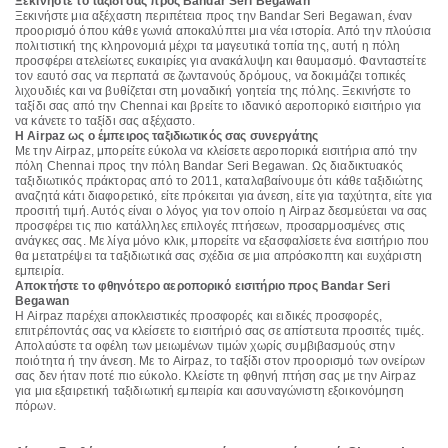
Ξεκινήστε το ταξίδι σας προς Bandar Seri Begawan
Ξεκινήστε μια αξέχαστη περιπέτεια προς την Bandar Seri Begawan, έναν
προορισμό όπου κάθε γωνιά αποκαλύπτει μια νέα ιστορία. Από την πλούσια
πολιτιστική της κληρονομιά μέχρι τα μαγευτικά τοπία της, αυτή η πόλη
προσφέρει ατελείωτες ευκαιρίες για ανακάλυψη και θαυμασμό. Φανταστείτε
τον εαυτό σας να περπατά σε ζωντανούς δρόμους, να δοκιμάζει τοπικές
λιχουδιές και να βυθίζεται στη μοναδική γοητεία της πόλης. Ξεκινήστε το
ταξίδι σας από την Chennai και βρείτε το ιδανικό αεροπορικό εισιτήριο για
να κάνετε το ταξίδι σας αξέχαστο.
Η Airpaz ως ο έμπειρος ταξιδιωτικός σας συνεργάτης
Με την Airpaz, μπορείτε εύκολα να κλείσετε αεροπορικά εισιτήρια από την
πόλη Chennai προς την πόλη Bandar Seri Begawan. Ως διαδικτυακός
ταξιδιωτικός πράκτορας από το 2011, καταλαβαίνουμε ότι κάθε ταξιδιώτης
αναζητά κάτι διαφορετικό, είτε πρόκειται για άνεση, είτε για ταχύτητα, είτε για
προσιτή τιμή. Αυτός είναι ο λόγος για τον οποίο η Airpaz δεσμεύεται να σας
προσφέρει τις πιο κατάλληλες επιλογές πτήσεων, προσαρμοσμένες στις
ανάγκες σας. Με λίγα μόνο κλικ, μπορείτε να εξασφαλίσετε ένα εισιτήριο που
θα μετατρέψει τα ταξιδιωτικά σας σχέδια σε μια απρόσκοπτη και ευχάριστη
εμπειρία.
Αποκτήστε το φθηνότερο αεροπορικό εισιτήριο προς Bandar Seri
Begawan
Η Airpaz παρέχει αποκλειστικές προσφορές και ειδικές προσφορές,
επιτρέποντάς σας να κλείσετε το εισιτήριό σας σε απίστευτα προσιτές τιμές.
Απολαύστε τα οφέλη των μειωμένων τιμών χωρίς συμβιβασμούς στην
ποιότητα ή την άνεση. Με το Airpaz, το ταξίδι στον προορισμό των ονείρων
σας δεν ήταν ποτέ πιο εύκολο. Κλείστε τη φθηνή πτήση σας με την Airpaz
για μια εξαιρετική ταξιδιωτική εμπειρία και ασυναγώνιστη εξοικονόμηση
πόρων.