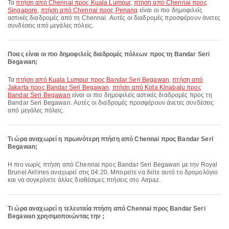
Τα
πτήση από Chennai προς Kuala Lumpur
,
πτήση από Chennai προς
Singapore
,
πτήση από Chennai προς Penang
είναι οι πιο δημοφιλείς
αστικές διαδρομές από τη Chennai. Αυτές οι διαδρομές προσφέρουν άνετες
συνδέσεις από μεγάλες πόλεις.
Ποιες είναι οι πιο δημοφιλείς διαδρομές πόλεων προς τη Bandar Seri
Begawan;
Τα
πτήση από Kuala Lumpur προς Bandar Seri Begawan
,
πτήση από
Jakarta προς Bandar Seri Begawan
,
πτήση από Kota Kinabalu προς
Bandar Seri Begawan
είναι οι πιο δημοφιλείς αστικές διαδρομές προς τη
Bandar Seri Begawan. Αυτές οι διαδρομές προσφέρουν άνετες συνδέσεις
από μεγάλες πόλεις.
Τι ώρα αναχωρεί η πρωινότερη πτήση από Chennai προς Bandar Seri
Begawan;
Η πιο νωρίς πτήση από Chennai προς Bandar Seri Begawan με την Royal
Brunei Airlines αναχωρεί στις 04:20. Μπορείτε να δείτε αυτό το δρομολόγιο
και να συγκρίνετε άλλες διαθέσιμες πτήσεις στο Airpaz.
Τι ώρα αναχωρεί η τελευταία πτήση από Chennai προς Bandar Seri
Begawan χρησιμοποιώντας την ;