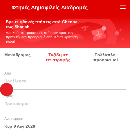
Φτηνές Δημοφιλείς Διαδρομές
Βρείτε φθηνές πτήσεις από Chennai
έως Sharjah
Απολαύστε προσφορές πτήσεων προς τον
προτιμώμενο προορισμό σας. Κάντε κράτηση
τώρα!
Μονόδρομος
Ταξίδι μετ
Πολλαπλοί
επιστροφής
προορισμοί
Από
Προέλευση
Προς
Προορισμός
Αναχώρηση
Κυρ 9 Αυγ 2026