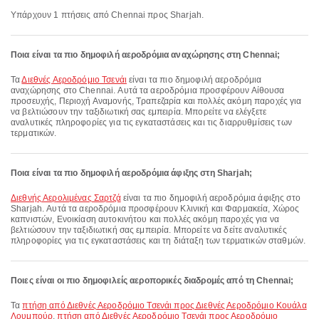
Υπάρχουν 1 πτήσεις από Chennai προς Sharjah.
Ποια είναι τα πιο δημοφιλή αεροδρόμια αναχώρησης στη Chennai;
Τα
Διεθνές Αεροδρόμιο Τσενάι
είναι τα πιο δημοφιλή αεροδρόμια
αναχώρησης στο Chennai. Αυτά τα αεροδρόμια προσφέρουν Αίθουσα
προσευχής, Περιοχή Αναμονής, Τραπεζαρία και πολλές ακόμη παροχές για
να βελτιώσουν την ταξιδιωτική σας εμπειρία. Μπορείτε να ελέγξετε
αναλυτικές πληροφορίες για τις εγκαταστάσεις και τις διαρρυθμίσεις των
τερματικών.
Ποια είναι τα πιο δημοφιλή αεροδρόμια άφιξης στη Sharjah;
Διεθνής Αερολιμένας Σαρτζά
είναι τα πιο δημοφιλή αεροδρόμια άφιξης στο
Sharjah. Αυτά τα αεροδρόμια προσφέρουν Κλινική και Φαρμακεία, Χώρος
καπνιστών, Ενοικίαση αυτοκινήτου και πολλές ακόμη παροχές για να
βελτιώσουν την ταξιδιωτική σας εμπειρία. Μπορείτε να δείτε αναλυτικές
πληροφορίες για τις εγκαταστάσεις και τη διάταξη των τερματικών σταθμών.
Ποιες είναι οι πιο δημοφιλείς αεροπορικές διαδρομές από τη Chennai;
Τα
πτήση από Διεθνές Αεροδρόμιο Τσενάι προς Διεθνές Αεροδρόμιο Κουάλα
Λουμπούρ
,
πτήση από Διεθνές Αεροδρόμιο Τσενάι προς Αεροδρόμιο