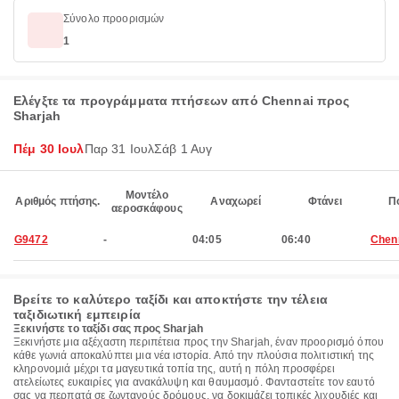
Σύνολο προορισμών
1
Ελέγξτε τα προγράμματα πτήσεων από Chennai προς
Sharjah
Πέμ 30 Ιουλ
Παρ 31 Ιουλ
Σάβ 1 Αυγ
Μοντέλο
Αριθμός πτήσης.
Αναχωρεί
Φτάνει
Π
αεροσκάφους
G9472
-
04:05
06:40
Chen
Βρείτε το καλύτερο ταξίδι και αποκτήστε την τέλεια
ταξιδιωτική εμπειρία
Ξεκινήστε το ταξίδι σας προς Sharjah
Ξεκινήστε μια αξέχαστη περιπέτεια προς την Sharjah, έναν προορισμό όπου
κάθε γωνιά αποκαλύπτει μια νέα ιστορία. Από την πλούσια πολιτιστική της
κληρονομιά μέχρι τα μαγευτικά τοπία της, αυτή η πόλη προσφέρει
ατελείωτες ευκαιρίες για ανακάλυψη και θαυμασμό. Φανταστείτε τον εαυτό
σας να περπατά σε ζωντανούς δρόμους, να δοκιμάζει τοπικές λιχουδιές και