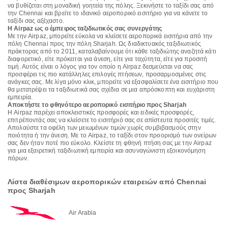
να βυθίζεται στη μοναδική γοητεία της πόλης. Ξεκινήστε το ταξίδι σας από
την Chennai και βρείτε το ιδανικό αεροπορικό εισιτήριο για να κάνετε το
ταξίδι σας αξέχαστο.
Η Airpaz ως ο έμπειρος ταξιδιωτικός σας συνεργάτης
Με την Airpaz, μπορείτε εύκολα να κλείσετε αεροπορικά εισιτήρια από την
πόλη Chennai προς την πόλη Sharjah. Ως διαδικτυακός ταξιδιωτικός
πράκτορας από το 2011, καταλαβαίνουμε ότι κάθε ταξιδιώτης αναζητά κάτι
διαφορετικό, είτε πρόκειται για άνεση, είτε για ταχύτητα, είτε για προσιτή
τιμή. Αυτός είναι ο λόγος για τον οποίο η Airpaz δεσμεύεται να σας
προσφέρει τις πιο κατάλληλες επιλογές πτήσεων, προσαρμοσμένες στις
ανάγκες σας. Με λίγα μόνο κλικ, μπορείτε να εξασφαλίσετε ένα εισιτήριο που
θα μετατρέψει τα ταξιδιωτικά σας σχέδια σε μια απρόσκοπτη και ευχάριστη
εμπειρία.
Αποκτήστε το φθηνότερο αεροπορικό εισιτήριο προς Sharjah
Η Airpaz παρέχει αποκλειστικές προσφορές και ειδικές προσφορές,
επιτρέποντάς σας να κλείσετε το εισιτήριό σας σε απίστευτα προσιτές τιμές.
Απολαύστε τα οφέλη των μειωμένων τιμών χωρίς συμβιβασμούς στην
ποιότητα ή την άνεση. Με το Airpaz, το ταξίδι στον προορισμό των ονείρων
σας δεν ήταν ποτέ πιο εύκολο. Κλείστε τη φθηνή πτήση σας με την Airpaz
για μια εξαιρετική ταξιδιωτική εμπειρία και ασυναγώνιστη εξοικονόμηση
πόρων.
Λίστα διαθέσιμων αεροπορικών εταιρειών από Chennai
προς Sharjah
Air Arabia