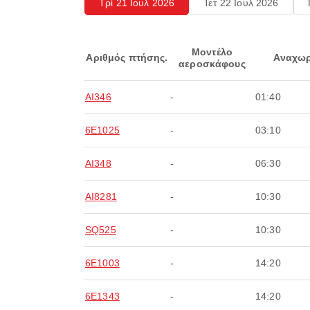
Τρί 21 Ιουλ 2026
Τετ 22 Ιουλ 2026
Μοντέλο
Αριθμός πτήσης.
Αναχωρ
αεροσκάφους
AI346
-
01:40
6E1025
-
03:10
AI348
-
06:30
AI8281
-
10:30
SQ525
-
10:30
6E1003
-
14:20
6E1343
-
14:20