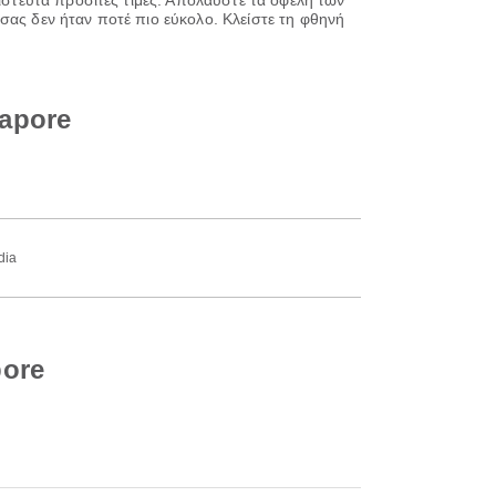
πίστευτα προσιτές τιμές. Απολαύστε τα οφέλη των
σας δεν ήταν ποτέ πιο εύκολο. Κλείστε τη φθηνή
apore
dia
pore