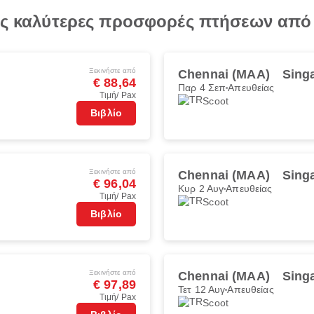
τις καλύτερες προσφορές πτήσεων από
Ξεκινήστε από
Chennai (MAA)
Sing
€ 88,64
Παρ 4 Σεπ
Απευθείας
Τιμή/ Pax
Scoot
Βιβλίο
Ξεκινήστε από
Chennai (MAA)
Sing
€ 96,04
Κυρ 2 Αυγ
Απευθείας
Τιμή/ Pax
Scoot
Βιβλίο
Ξεκινήστε από
Chennai (MAA)
Sing
€ 97,89
Τετ 12 Αυγ
Απευθείας
Τιμή/ Pax
Scoot