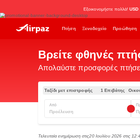
Εξοικονομήστε πολλά!
USD 
Πτήση
Ξενοδοχείο
Προώθηση
Βρείτε φθηνές πτή
Απολαύστε προσφορές πτήσεω
Ταξίδι μετ επιστροφής
1 Επιβάτης
Οικο
Από
Π
Τελευταία ενημέρωση στις
20 Ιουλίου 2026 στις 12