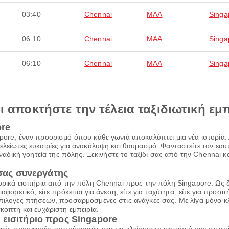
03:40
Chennai
MAA
Singa
06:10
Chennai
MAA
Singa
06:10
Chennai
MAA
Singa
αι αποκτήστε την τέλεια ταξιδιωτική εμ
ore
pore, έναν προορισμό όπου κάθε γωνιά αποκαλύπτει μια νέα ιστορία. 
τελείωτες ευκαιρίες για ανακάλυψη και θαυμασμό. Φανταστείτε τον ε
οναδική γοητεία της πόλης. Ξεκινήστε το ταξίδι σας από την Chennai κα
 σας συνεργάτης
πορικά εισιτήρια από την πόλη Chennai προς την πόλη Singapore. Ως 
φορετικό, είτε πρόκειται για άνεση, είτε για ταχύτητα, είτε για προσιτ
πιλογές πτήσεων, προσαρμοσμένες στις ανάγκες σας. Με λίγα μόνο κλι
κοπτη και ευχάριστη εμπειρία.
εισιτήριο προς Singapore