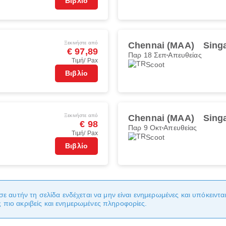
Βιβλίο
Ξεκινήστε από
Chennai (MAA)
Sing
€ 97,89
Παρ 18 Σεπ
Απευθείας
Τιμή/ Pax
Scoot
Βιβλίο
Ξεκινήστε από
Chennai (MAA)
Sing
€ 98
Παρ 9 Οκτ
Απευθείας
Τιμή/ Pax
Scoot
Βιβλίο
σε αυτήν τη σελίδα ενδέχεται να μην είναι ενημερωμένες και υπόκειντ
πιο ακριβείς και ενημερωμένες πληροφορίες.