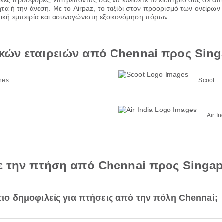
ικές προσφορές, επιτρέποντάς σας να κλείσετε το εισιτήριό σας σε α
α ή την άνεση. Με το Airpaz, το ταξίδι στον προορισμό των ονείρων 
ιωτική εμπειρία και ασυναγώνιστη εξοικονόμηση πόρων.
κών εταιρειών από Chennai προς Sing
ines
Scoot
Air In
με την πτήση από Chennai προς Singa
 πιο δημοφιλείς για πτήσεις από την πόλη Chennai;