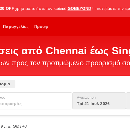
30 OFF
χρησιμοποιήστε τον κωδικό
GOBEYOND
! - κατεβάστε την ε
Παραγγελίες
Προσφ
σεις από Chennai έως Si
ν προς τον προτιμώμενο προορισμό σας
νομία
ρος
Αναχώρηση
Τρί 21 Ιουλ 2026
:49 π.μ. GMT+0