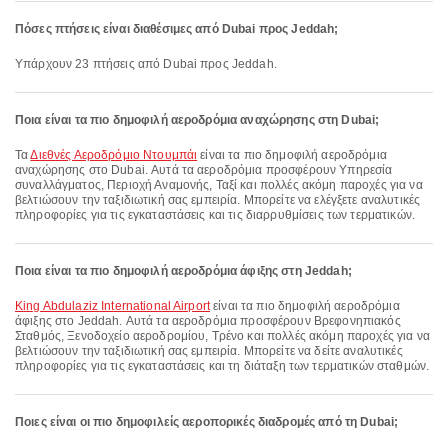
Πόσες πτήσεις είναι διαθέσιμες από Dubai προς Jeddah;
Υπάρχουν 23 πτήσεις από Dubai προς Jeddah.
Ποια είναι τα πιο δημοφιλή αεροδρόμια αναχώρησης στη Dubai;
Τα
Διεθνές Αεροδρόμιο Ντουμπάι
είναι τα πιο δημοφιλή αεροδρόμια
αναχώρησης στο Dubai. Αυτά τα αεροδρόμια προσφέρουν Υπηρεσία
συναλλάγματος, Περιοχή Αναμονής, Ταξί και πολλές ακόμη παροχές για να
βελτιώσουν την ταξιδιωτική σας εμπειρία. Μπορείτε να ελέγξετε αναλυτικές
πληροφορίες για τις εγκαταστάσεις και τις διαρρυθμίσεις των τερματικών.
Ποια είναι τα πιο δημοφιλή αεροδρόμια άφιξης στη Jeddah;
King Abdulaziz International Airport
είναι τα πιο δημοφιλή αεροδρόμια
άφιξης στο Jeddah. Αυτά τα αεροδρόμια προσφέρουν Βρεφονηπιακός
Σταθμός, Ξενοδοχείο αεροδρομίου, Τρένο και πολλές ακόμη παροχές για να
βελτιώσουν την ταξιδιωτική σας εμπειρία. Μπορείτε να δείτε αναλυτικές
πληροφορίες για τις εγκαταστάσεις και τη διάταξη των τερματικών σταθμών.
Ποιες είναι οι πιο δημοφιλείς αεροπορικές διαδρομές από τη Dubai;