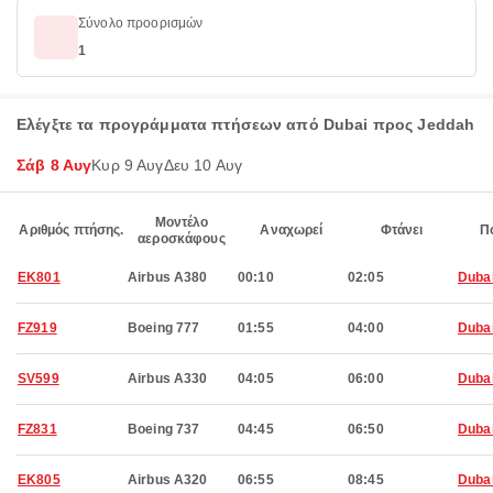
Σύνολο προορισμών
1
Ελέγξτε τα προγράμματα πτήσεων από Dubai προς Jeddah
Σάβ 8 Αυγ
Κυρ 9 Αυγ
Δευ 10 Αυγ
Μοντέλο
Αριθμός πτήσης.
Αναχωρεί
Φτάνει
Π
αεροσκάφους
EK801
Airbus A380
00:10
02:05
Duba
FZ919
Boeing 777
01:55
04:00
Duba
SV599
Airbus A330
04:05
06:00
Duba
FZ831
Boeing 737
04:45
06:50
Duba
EK805
Airbus A320
06:55
08:45
Duba