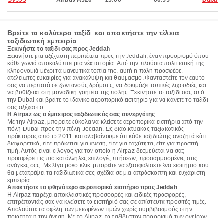
SV595
Airbus A320
23:00
00:55
Duba
Βρείτε το καλύτερο ταξίδι και αποκτήστε την τέλεια
ταξιδιωτική εμπειρία
Ξεκινήστε το ταξίδι σας προς Jeddah
Ξεκινήστε μια αξέχαστη περιπέτεια προς την Jeddah, έναν προορισμό όπου
κάθε γωνιά αποκαλύπτει μια νέα ιστορία. Από την πλούσια πολιτιστική της
κληρονομιά μέχρι τα μαγευτικά τοπία της, αυτή η πόλη προσφέρει
ατελείωτες ευκαιρίες για ανακάλυψη και θαυμασμό. Φανταστείτε τον εαυτό
σας να περπατά σε ζωντανούς δρόμους, να δοκιμάζει τοπικές λιχουδιές και
να βυθίζεται στη μοναδική γοητεία της πόλης. Ξεκινήστε το ταξίδι σας από
την Dubai και βρείτε το ιδανικό αεροπορικό εισιτήριο για να κάνετε το ταξίδι
σας αξέχαστο.
Η Airpaz ως ο έμπειρος ταξιδιωτικός σας συνεργάτης
Με την Airpaz, μπορείτε εύκολα να κλείσετε αεροπορικά εισιτήρια από την
πόλη Dubai προς την πόλη Jeddah. Ως διαδικτυακός ταξιδιωτικός
πράκτορας από το 2011, καταλαβαίνουμε ότι κάθε ταξιδιώτης αναζητά κάτι
διαφορετικό, είτε πρόκειται για άνεση, είτε για ταχύτητα, είτε για προσιτή
τιμή. Αυτός είναι ο λόγος για τον οποίο η Airpaz δεσμεύεται να σας
προσφέρει τις πιο κατάλληλες επιλογές πτήσεων, προσαρμοσμένες στις
ανάγκες σας. Με λίγα μόνο κλικ, μπορείτε να εξασφαλίσετε ένα εισιτήριο που
θα μετατρέψει τα ταξιδιωτικά σας σχέδια σε μια απρόσκοπτη και ευχάριστη
εμπειρία.
Αποκτήστε το φθηνότερο αεροπορικό εισιτήριο προς Jeddah
Η Airpaz παρέχει αποκλειστικές προσφορές και ειδικές προσφορές,
επιτρέποντάς σας να κλείσετε το εισιτήριό σας σε απίστευτα προσιτές τιμές.
Απολαύστε τα οφέλη των μειωμένων τιμών χωρίς συμβιβασμούς στην
ποιότητα ή την άνεση. Με το Airpaz, το ταξίδι στον προορισμό των ονείρων