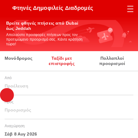
Φτηνές Δημοφιλείς Διαδρομές
Βρείτε φθηνές πτήσεις από Dubai
έως Jeddah
Απολαύστε προσφορές πτήσεων προς τον
προτιμώμενο προορισμό σας. Κάντε κράτηση
τώρα!
Μονόδρομος
Ταξίδι μετ
Πολλαπλοί
επιστροφής
προορισμοί
Από
Προέλευση
Προς
Προορισμός
Αναχώρηση
Σάβ 8 Αυγ 2026