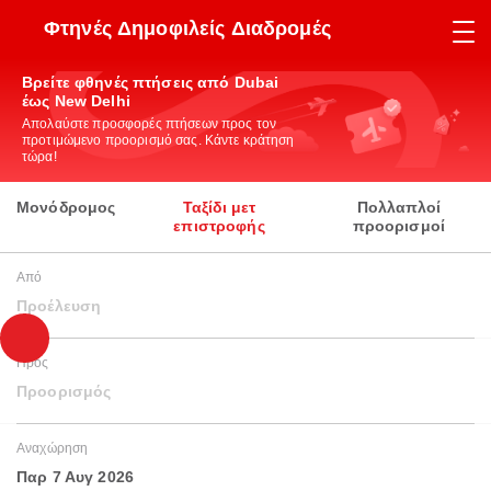
Φτηνές Δημοφιλείς Διαδρομές
Βρείτε φθηνές πτήσεις από Dubai
έως New Delhi
Απολαύστε προσφορές πτήσεων προς τον
προτιμώμενο προορισμό σας. Κάντε κράτηση
τώρα!
Μονόδρομος
Ταξίδι μετ
Πολλαπλοί
επιστροφής
προορισμοί
Από
Προέλευση
Προς
Προορισμός
Αναχώρηση
Παρ 7 Αυγ 2026