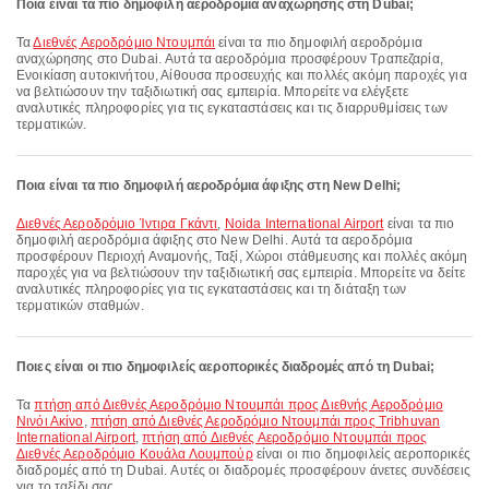
Ποια είναι τα πιο δημοφιλή αεροδρόμια αναχώρησης στη Dubai;
Τα
Διεθνές Αεροδρόμιο Ντουμπάι
είναι τα πιο δημοφιλή αεροδρόμια
αναχώρησης στο Dubai. Αυτά τα αεροδρόμια προσφέρουν Τραπεζαρία,
Ενοικίαση αυτοκινήτου, Αίθουσα προσευχής και πολλές ακόμη παροχές για
να βελτιώσουν την ταξιδιωτική σας εμπειρία. Μπορείτε να ελέγξετε
αναλυτικές πληροφορίες για τις εγκαταστάσεις και τις διαρρυθμίσεις των
τερματικών.
Ποια είναι τα πιο δημοφιλή αεροδρόμια άφιξης στη New Delhi;
Διεθνές Αεροδρόμιο Ίντιρα Γκάντι
,
Noida International Airport
είναι τα πιο
δημοφιλή αεροδρόμια άφιξης στο New Delhi. Αυτά τα αεροδρόμια
προσφέρουν Περιοχή Αναμονής, Ταξί, Χώροι στάθμευσης και πολλές ακόμη
παροχές για να βελτιώσουν την ταξιδιωτική σας εμπειρία. Μπορείτε να δείτε
αναλυτικές πληροφορίες για τις εγκαταστάσεις και τη διάταξη των
τερματικών σταθμών.
Ποιες είναι οι πιο δημοφιλείς αεροπορικές διαδρομές από τη Dubai;
Τα
πτήση από Διεθνές Αεροδρόμιο Ντουμπάι προς Διεθνής Αεροδρόμιο
Νινόι Ακίνο
,
πτήση από Διεθνές Αεροδρόμιο Ντουμπάι προς Tribhuvan
International Airport
,
πτήση από Διεθνές Αεροδρόμιο Ντουμπάι προς
Διεθνές Αεροδρόμιο Κουάλα Λουμπούρ
είναι οι πιο δημοφιλείς αεροπορικές
διαδρομές από τη Dubai. Αυτές οι διαδρομές προσφέρουν άνετες συνδέσεις
για το ταξίδι σας.