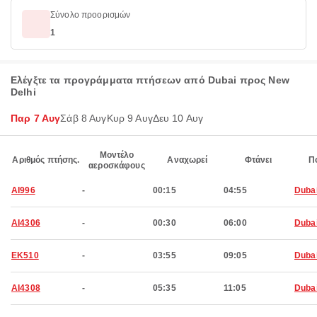
Σύνολο προορισμών
1
Ελέγξτε τα προγράμματα πτήσεων από Dubai προς New
Delhi
Παρ 7 Αυγ
Σάβ 8 Αυγ
Κυρ 9 Αυγ
Δευ 10 Αυγ
Μοντέλο
Αριθμός πτήσης.
Αναχωρεί
Φτάνει
Π
αεροσκάφους
AI996
-
00:15
04:55
Duba
AI4306
-
00:30
06:00
Duba
EK510
-
03:55
09:05
Duba
AI4308
-
05:35
11:05
Duba