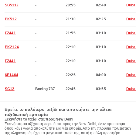
SG5112
-
20:55
02:40
Duba
EK512
-
21:30
02:25
Duba
FZ441
-
21:55
03:10
Duba
EK2124
-
22:10
03:10
Duba
FZ441
-
22:10
03:10
Duba
6E1464
-
22:25
04:00
Duba
SG12
Boeing 737
22:45
03:55
Duba
Βρείτε το καλύτερο ταξίδι και αποκτήστε την τέλεια
ταξιδιωτική εμπειρία
Ξεκινήστε το ταξίδι σας προς New Delhi
Ξεκινήστε μια αξέχαστη περιπέτεια προς την New Delhi, έναν προορισμό
όπου κάθε γωνιά αποκαλύπτει μια νέα ιστορία. Από την πλούσια πολιτιστική
της κληρονομιά μέχρι τα μαγευτικά τοπία της, αυτή η πόλη προσφέρει