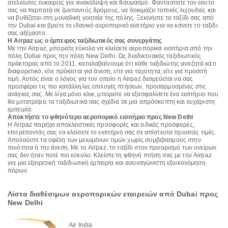
ατελείωτες ευκαιρίες για ανακάλυψη και θαυμασμό. Φανταστείτε τον εαυτό
σας να περπατά σε ζωντανούς δρόμους, να δοκιμάζει τοπικές λιχουδιές και
να βυθίζεται στη μοναδική γοητεία της πόλης. Ξεκινήστε το ταξίδι σας από
την Dubai και βρείτε το ιδανικό αεροπορικό εισιτήριο για να κάνετε το ταξίδι
σας αξέχαστο.
Η Airpaz ως ο έμπειρος ταξιδιωτικός σας συνεργάτης
Με την Airpaz, μπορείτε εύκολα να κλείσετε αεροπορικά εισιτήρια από την
πόλη Dubai προς την πόλη New Delhi. Ως διαδικτυακός ταξιδιωτικός
πράκτορας από το 2011, καταλαβαίνουμε ότι κάθε ταξιδιώτης αναζητά κάτι
διαφορετικό, είτε πρόκειται για άνεση, είτε για ταχύτητα, είτε για προσιτή
τιμή. Αυτός είναι ο λόγος για τον οποίο η Airpaz δεσμεύεται να σας
προσφέρει τις πιο κατάλληλες επιλογές πτήσεων, προσαρμοσμένες στις
ανάγκες σας. Με λίγα μόνο κλικ, μπορείτε να εξασφαλίσετε ένα εισιτήριο που
θα μετατρέψει τα ταξιδιωτικά σας σχέδια σε μια απρόσκοπτη και ευχάριστη
εμπειρία.
Αποκτήστε το φθηνότερο αεροπορικό εισιτήριο προς New Delhi
Η Airpaz παρέχει αποκλειστικές προσφορές και ειδικές προσφορές,
επιτρέποντάς σας να κλείσετε το εισιτήριό σας σε απίστευτα προσιτές τιμές.
Απολαύστε τα οφέλη των μειωμένων τιμών χωρίς συμβιβασμούς στην
ποιότητα ή την άνεση. Με το Airpaz, το ταξίδι στον προορισμό των ονείρων
σας δεν ήταν ποτέ πιο εύκολο. Κλείστε τη φθηνή πτήση σας με την Airpaz
για μια εξαιρετική ταξιδιωτική εμπειρία και ασυναγώνιστη εξοικονόμηση
πόρων.
Λίστα διαθέσιμων αεροπορικών εταιρειών από Dubai προς
New Delhi
Air India