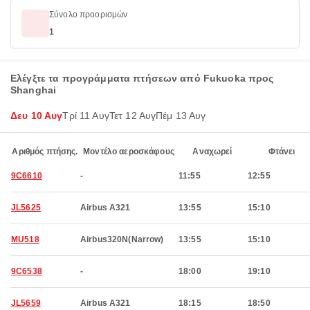
Σύνολο προορισμών
1
Ελέγξτε τα προγράμματα πτήσεων από Fukuoka προς
Shanghai
Δευ 10 Αυγ
Τρί 11 Αυγ
Τετ 12 Αυγ
Πέμ 13 Αυγ
Αριθμός πτήσης.
Μοντέλο αεροσκάφους
Αναχωρεί
Φτάνει
9C6610
-
11:55
12:55
JL5625
Airbus A321
13:55
15:10
MU518
Airbus320N(Narrow)
13:55
15:10
9C6538
-
18:00
19:10
JL5659
Airbus A321
18:15
18:50