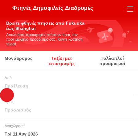
Φτηνές Δημοφιλείς Διαδρομές
Βρείτε φθηνές πτήσεις από Fukuoka
έως Shanghai
Απολαύστε προσφορές πτήσεων προς τον
προτιμώμενο προορισμό σας. Κάντε κράτηση
τώρα!
Μονόδρομος
Ταξίδι μετ
Πολλαπλοί
επιστροφής
προορισμοί
Από
Προέλευση
Προς
Προορισμός
Αναχώρηση
Τρί 11 Αυγ 2026