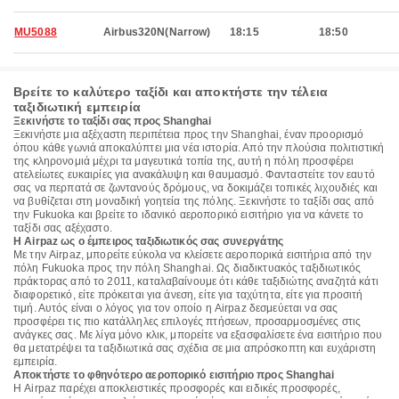
MU5088
Airbus320N(Narrow)
18:15
18:50
Βρείτε το καλύτερο ταξίδι και αποκτήστε την τέλεια
ταξιδιωτική εμπειρία
Ξεκινήστε το ταξίδι σας προς Shanghai
Ξεκινήστε μια αξέχαστη περιπέτεια προς την Shanghai, έναν προορισμό
όπου κάθε γωνιά αποκαλύπτει μια νέα ιστορία. Από την πλούσια πολιτιστική
της κληρονομιά μέχρι τα μαγευτικά τοπία της, αυτή η πόλη προσφέρει
ατελείωτες ευκαιρίες για ανακάλυψη και θαυμασμό. Φανταστείτε τον εαυτό
σας να περπατά σε ζωντανούς δρόμους, να δοκιμάζει τοπικές λιχουδιές και
να βυθίζεται στη μοναδική γοητεία της πόλης. Ξεκινήστε το ταξίδι σας από
την Fukuoka και βρείτε το ιδανικό αεροπορικό εισιτήριο για να κάνετε το
ταξίδι σας αξέχαστο.
Η Airpaz ως ο έμπειρος ταξιδιωτικός σας συνεργάτης
Με την Airpaz, μπορείτε εύκολα να κλείσετε αεροπορικά εισιτήρια από την
πόλη Fukuoka προς την πόλη Shanghai. Ως διαδικτυακός ταξιδιωτικός
πράκτορας από το 2011, καταλαβαίνουμε ότι κάθε ταξιδιώτης αναζητά κάτι
διαφορετικό, είτε πρόκειται για άνεση, είτε για ταχύτητα, είτε για προσιτή
τιμή. Αυτός είναι ο λόγος για τον οποίο η Airpaz δεσμεύεται να σας
προσφέρει τις πιο κατάλληλες επιλογές πτήσεων, προσαρμοσμένες στις
ανάγκες σας. Με λίγα μόνο κλικ, μπορείτε να εξασφαλίσετε ένα εισιτήριο που
θα μετατρέψει τα ταξιδιωτικά σας σχέδια σε μια απρόσκοπτη και ευχάριστη
εμπειρία.
Αποκτήστε το φθηνότερο αεροπορικό εισιτήριο προς Shanghai
Η Airpaz παρέχει αποκλειστικές προσφορές και ειδικές προσφορές,