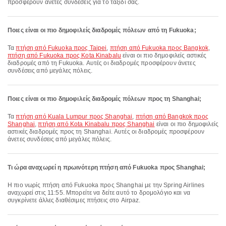
προσφέρουν άνετες συνδέσεις για το ταξίδι σας.
Ποιες είναι οι πιο δημοφιλείς διαδρομές πόλεων από τη Fukuoka;
Τα
πτήση από Fukuoka προς Taipei
,
πτήση από Fukuoka προς Bangkok
,
πτήση από Fukuoka προς Kota Kinabalu
είναι οι πιο δημοφιλείς αστικές
διαδρομές από τη Fukuoka. Αυτές οι διαδρομές προσφέρουν άνετες
συνδέσεις από μεγάλες πόλεις.
Ποιες είναι οι πιο δημοφιλείς διαδρομές πόλεων προς τη Shanghai;
Τα
πτήση από Kuala Lumpur προς Shanghai
,
πτήση από Bangkok προς
Shanghai
,
πτήση από Kota Kinabalu προς Shanghai
είναι οι πιο δημοφιλείς
αστικές διαδρομές προς τη Shanghai. Αυτές οι διαδρομές προσφέρουν
άνετες συνδέσεις από μεγάλες πόλεις.
Τι ώρα αναχωρεί η πρωινότερη πτήση από Fukuoka προς Shanghai;
Η πιο νωρίς πτήση από Fukuoka προς Shanghai με την Spring Airlines
αναχωρεί στις 11:55. Μπορείτε να δείτε αυτό το δρομολόγιο και να
συγκρίνετε άλλες διαθέσιμες πτήσεις στο Airpaz.