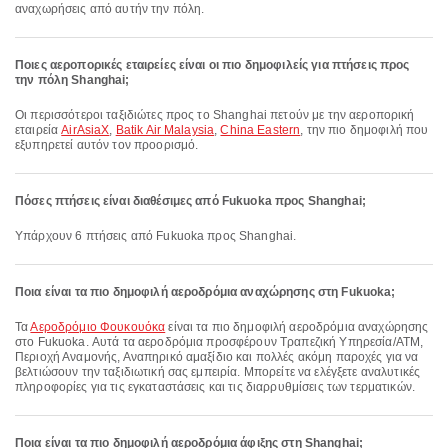
αναχωρήσεις από αυτήν την πόλη.
Ποιες αεροπορικές εταιρείες είναι οι πιο δημοφιλείς για πτήσεις προς
την πόλη Shanghai;
Οι περισσότεροι ταξιδιώτες προς το Shanghai πετούν με την αεροπορική
εταιρεία
AirAsiaX
,
Batik Air Malaysia
,
China Eastern
, την πιο δημοφιλή που
εξυπηρετεί αυτόν τον προορισμό.
Πόσες πτήσεις είναι διαθέσιμες από Fukuoka προς Shanghai;
Υπάρχουν 6 πτήσεις από Fukuoka προς Shanghai.
Ποια είναι τα πιο δημοφιλή αεροδρόμια αναχώρησης στη Fukuoka;
Τα
Αεροδρόμιο Φουκουόκα
είναι τα πιο δημοφιλή αεροδρόμια αναχώρησης
στο Fukuoka. Αυτά τα αεροδρόμια προσφέρουν Τραπεζική Υπηρεσία/ΑΤΜ,
Περιοχή Αναμονής, Αναπηρικό αμαξίδιο και πολλές ακόμη παροχές για να
βελτιώσουν την ταξιδιωτική σας εμπειρία. Μπορείτε να ελέγξετε αναλυτικές
πληροφορίες για τις εγκαταστάσεις και τις διαρρυθμίσεις των τερματικών.
Ποια είναι τα πιο δημοφιλή αεροδρόμια άφιξης στη Shanghai;