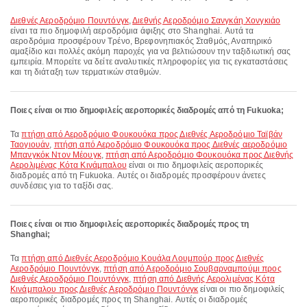
Διεθνές Αεροδρόμιο Πουντόνγκ
,
Διεθνής Αεροδρόμιο Σανγκάη Χονγκιάο
είναι τα πιο δημοφιλή αεροδρόμια άφιξης στο Shanghai. Αυτά τα
αεροδρόμια προσφέρουν Τρένο, Βρεφονηπιακός Σταθμός, Αναπηρικό
αμαξίδιο και πολλές ακόμη παροχές για να βελτιώσουν την ταξιδιωτική σας
εμπειρία. Μπορείτε να δείτε αναλυτικές πληροφορίες για τις εγκαταστάσεις
και τη διάταξη των τερματικών σταθμών.
Ποιες είναι οι πιο δημοφιλείς αεροπορικές διαδρομές από τη Fukuoka;
Τα
πτήση από Αεροδρόμιο Φουκουόκα προς Διεθνές Αεροδρόμιο Ταϊβάν
Ταογιουάν
,
πτήση από Αεροδρόμιο Φουκουόκα προς Διεθνές αεροδρόμιο
Μπανγκόκ Ντον Μέουγκ
,
πτήση από Αεροδρόμιο Φουκουόκα προς Διεθνής
Αερολιμένας Κότα Κινάμπαλου
είναι οι πιο δημοφιλείς αεροπορικές
διαδρομές από τη Fukuoka. Αυτές οι διαδρομές προσφέρουν άνετες
συνδέσεις για το ταξίδι σας.
Ποιες είναι οι πιο δημοφιλείς αεροπορικές διαδρομές προς τη
Shanghai;
Τα
πτήση από Διεθνές Αεροδρόμιο Κουάλα Λουμπούρ προς Διεθνές
Αεροδρόμιο Πουντόνγκ
,
πτήση από Αεροδρόμιο Σουβαρναμπούμι προς
Διεθνές Αεροδρόμιο Πουντόνγκ
,
πτήση από Διεθνής Αερολιμένας Κότα
Κινάμπαλου προς Διεθνές Αεροδρόμιο Πουντόνγκ
είναι οι πιο δημοφιλείς
αεροπορικές διαδρομές προς τη Shanghai. Αυτές οι διαδρομές