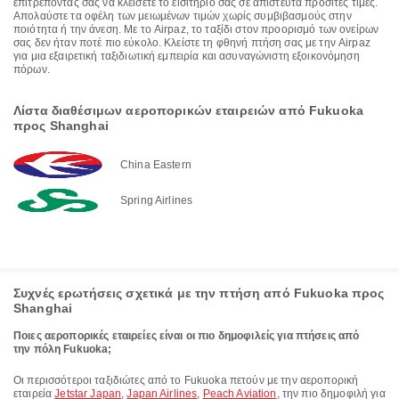
επιτρέποντάς σας να κλείσετε το εισιτήριό σας σε απίστευτα προσιτές τιμές.
Απολαύστε τα οφέλη των μειωμένων τιμών χωρίς συμβιβασμούς στην
ποιότητα ή την άνεση. Με το Airpaz, το ταξίδι στον προορισμό των ονείρων
σας δεν ήταν ποτέ πιο εύκολο. Κλείστε τη φθηνή πτήση σας με την Airpaz
για μια εξαιρετική ταξιδιωτική εμπειρία και ασυναγώνιστη εξοικονόμηση
πόρων.
Λίστα διαθέσιμων αεροπορικών εταιρειών από Fukuoka
προς Shanghai
China Eastern
Spring Airlines
Συχνές ερωτήσεις σχετικά με την πτήση από Fukuoka προς
Shanghai
Ποιες αεροπορικές εταιρείες είναι οι πιο δημοφιλείς για πτήσεις από
την πόλη Fukuoka;
Οι περισσότεροι ταξιδιώτες από το Fukuoka πετούν με την αεροπορική
εταιρεία
Jetstar Japan
,
Japan Airlines
,
Peach Aviation
, την πιο δημοφιλή για