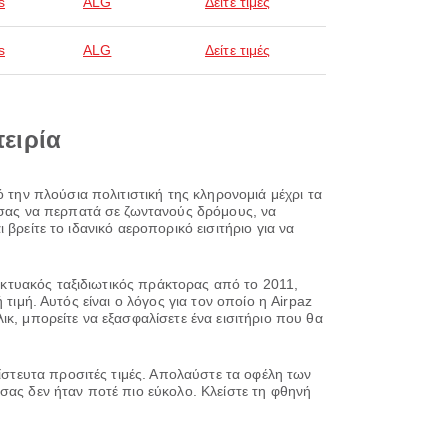
s
ALG
Δείτε τιμές
s
ALG
Δείτε τιμές
πειρία
 την πλούσια πολιτιστική της κληρονομιά μέχρι τα
ό σας να περπατά σε ζωντανούς δρόμους, να
ι βρείτε το ιδανικό αεροπορικό εισιτήριο για να
δικτυακός ταξιδιωτικός πράκτορας από το 2011,
ή τιμή. Αυτός είναι ο λόγος για τον οποίο η Airpaz
κ, μπορείτε να εξασφαλίσετε ένα εισιτήριο που θα
πίστευτα προσιτές τιμές. Απολαύστε τα οφέλη των
σας δεν ήταν ποτέ πιο εύκολο. Κλείστε τη φθηνή