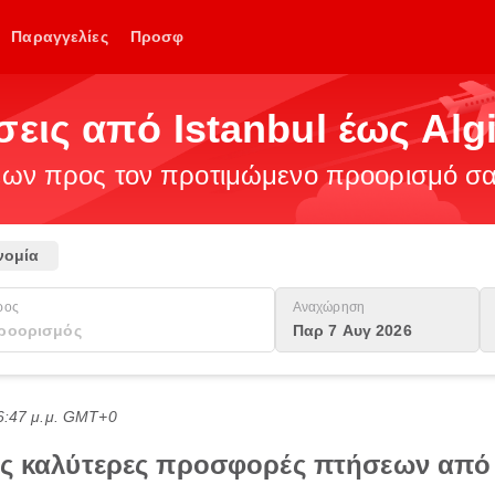
Παραγγελίες
Προσφ
εις από Istanbul έως Alg
ν προς τον προτιμώμενο προορισμό σας
νομία
ρος
Αναχώρηση
Παρ 7 Αυγ 2026
6:47 μ.μ. GMT+0
τις καλύτερες προσφορές πτήσεων από 