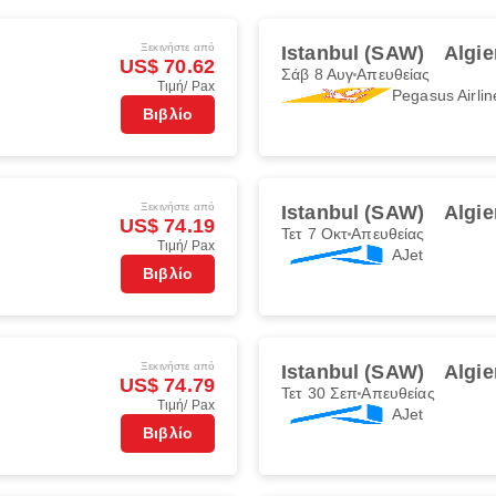
Ξεκινήστε από
Istanbul (SAW)
Algie
US$ 70.62
Σάβ 8 Αυγ
Απευθείας
Τιμή/ Pax
Pegasus Airlin
Βιβλίο
Ξεκινήστε από
Istanbul (SAW)
Algie
US$ 74.19
Τετ 7 Οκτ
Απευθείας
Τιμή/ Pax
AJet
Βιβλίο
Ξεκινήστε από
Istanbul (SAW)
Algie
US$ 74.79
Τετ 30 Σεπ
Απευθείας
Τιμή/ Pax
AJet
Βιβλίο