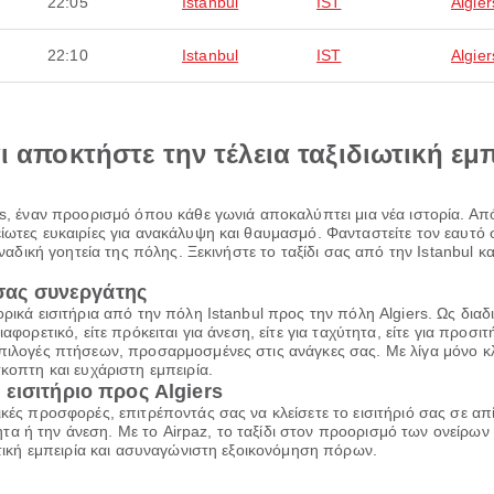
22:05
Istanbul
IST
Algier
22:10
Istanbul
IST
Algier
αι αποκτήστε την τέλεια ταξιδιωτική εμ
rs, έναν προορισμό όπου κάθε γωνιά αποκαλύπτει μια νέα ιστορία. Από
είωτες ευκαιρίες για ανακάλυψη και θαυμασμό. Φανταστείτε τον εαυτ
οναδική γοητεία της πόλης. Ξεκινήστε το ταξίδι σας από την Istanbul κα
 σας συνεργάτης
ορικά εισιτήρια από την πόλη Istanbul προς την πόλη Algiers. Ως δια
φορετικό, είτε πρόκειται για άνεση, είτε για ταχύτητα, είτε για προσιτ
πιλογές πτήσεων, προσαρμοσμένες στις ανάγκες σας. Με λίγα μόνο κλι
κοπτη και ευχάριστη εμπειρία.
εισιτήριο προς Algiers
ικές προσφορές, επιτρέποντάς σας να κλείσετε το εισιτήριό σας σε α
α ή την άνεση. Με το Airpaz, το ταξίδι στον προορισμό των ονείρων 
ιωτική εμπειρία και ασυναγώνιστη εξοικονόμηση πόρων.