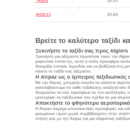
TK655
-
20:20
AH3013
-
20:40
Βρείτε το καλύτερο ταξίδι κ
Ξεκινήστε το ταξίδι σας προς Algiers
Ξεκινήστε μια αξέχαστη περιπέτεια προς την Algie
μαγευτικά τοπία της, αυτή η πόλη προσφέρει ατελ
δοκιμάζει τοπικές λιχουδιές και να βυθίζεται στη μ
κάνετε το ταξίδι σας αξέχαστο.
Η Airpaz ως ο έμπειρος ταξιδιωτικός
Με την Airpaz, μπορείτε εύκολα να κλείσετε αεροπ
καταλαβαίνουμε ότι κάθε ταξιδιώτης αναζητά κάτι δια
δεσμεύεται να σας προσφέρει τις πιο κατάλληλες ε
μετατρέψει τα ταξιδιωτικά σας σχέδια σε μια απρόσ
Αποκτήστε το φθηνότερο αεροπορικό 
Η Airpaz παρέχει αποκλειστικές προσφορές και ειδ
μειωμένων τιμών χωρίς συμβιβασμούς στην ποιότητ
πτήση σας με την Airpaz για μια εξαιρετική ταξιδ