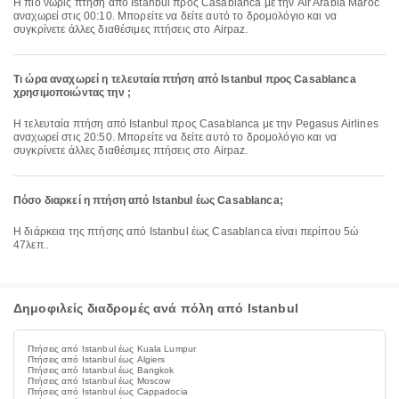
Η πιο νωρίς πτήση από Istanbul προς Casablanca με την Air Arabia Maroc
αναχωρεί στις 00:10. Μπορείτε να δείτε αυτό το δρομολόγιο και να
συγκρίνετε άλλες διαθέσιμες πτήσεις στο Airpaz.
Τι ώρα αναχωρεί η τελευταία πτήση από Istanbul προς Casablanca
χρησιμοποιώντας την ;
Η τελευταία πτήση από Istanbul προς Casablanca με την Pegasus Airlines
αναχωρεί στις 20:50. Μπορείτε να δείτε αυτό το δρομολόγιο και να
συγκρίνετε άλλες διαθέσιμες πτήσεις στο Airpaz.
Πόσο διαρκεί η πτήση από Istanbul έως Casablanca;
Η διάρκεια της πτήσης από Istanbul έως Casablanca είναι περίπου 5ώ
47λεπ..
Δημοφιλείς διαδρομές ανά πόλη από Istanbul
Πτήσεις από Istanbul έως Kuala Lumpur
Πτήσεις από Istanbul έως Algiers
Πτήσεις από Istanbul έως Bangkok
Πτήσεις από Istanbul έως Moscow
Πτήσεις από Istanbul έως Cappadocia