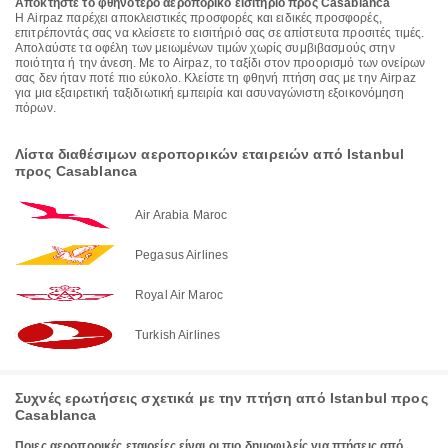
Αποκτήστε το φθηνότερο αεροπορικό εισιτήριο προς Casablanca
Η Airpaz παρέχει αποκλειστικές προσφορές και ειδικές προσφορές,
επιτρέποντάς σας να κλείσετε το εισιτήριό σας σε απίστευτα προσιτές τιμές.
Απολαύστε τα οφέλη των μειωμένων τιμών χωρίς συμβιβασμούς στην
ποιότητα ή την άνεση. Με το Airpaz, το ταξίδι στον προορισμό των ονείρων
σας δεν ήταν ποτέ πιο εύκολο. Κλείστε τη φθηνή πτήση σας με την Airpaz
για μια εξαιρετική ταξιδιωτική εμπειρία και ασυναγώνιστη εξοικονόμηση
πόρων.
Λίστα διαθέσιμων αεροπορικών εταιρειών από Istanbul
προς Casablanca
Air Arabia Maroc
Pegasus Airlines
Royal Air Maroc
Turkish Airlines
Συχνές ερωτήσεις σχετικά με την πτήση από Istanbul προς
Casablanca
Ποιες αεροπορικές εταιρείες είναι οι πιο δημοφιλείς για πτήσεις από