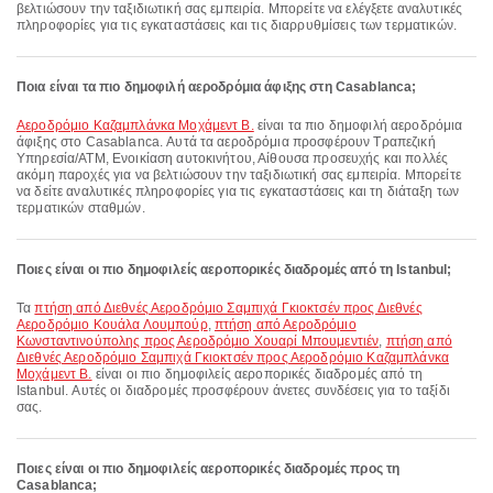
βελτιώσουν την ταξιδιωτική σας εμπειρία. Μπορείτε να ελέγξετε αναλυτικές
πληροφορίες για τις εγκαταστάσεις και τις διαρρυθμίσεις των τερματικών.
Ποια είναι τα πιο δημοφιλή αεροδρόμια άφιξης στη Casablanca;
Αεροδρόμιο Καζαμπλάνκα Μοχάμεντ Β.
είναι τα πιο δημοφιλή αεροδρόμια
άφιξης στο Casablanca. Αυτά τα αεροδρόμια προσφέρουν Τραπεζική
Υπηρεσία/ΑΤΜ, Ενοικίαση αυτοκινήτου, Αίθουσα προσευχής και πολλές
ακόμη παροχές για να βελτιώσουν την ταξιδιωτική σας εμπειρία. Μπορείτε
να δείτε αναλυτικές πληροφορίες για τις εγκαταστάσεις και τη διάταξη των
τερματικών σταθμών.
Ποιες είναι οι πιο δημοφιλείς αεροπορικές διαδρομές από τη Istanbul;
Τα
πτήση από Διεθνές Αεροδρόμιο Σαμπιχά Γκιοκτσέν προς Διεθνές
Αεροδρόμιο Κουάλα Λουμπούρ
,
πτήση από Αεροδρόμιο
Κωνσταντινούπολης προς Αεροδρόμιο Χουαρί Μπουμεντιέν
,
πτήση από
Διεθνές Αεροδρόμιο Σαμπιχά Γκιοκτσέν προς Αεροδρόμιο Καζαμπλάνκα
Μοχάμεντ Β.
είναι οι πιο δημοφιλείς αεροπορικές διαδρομές από τη
Istanbul. Αυτές οι διαδρομές προσφέρουν άνετες συνδέσεις για το ταξίδι
σας.
Ποιες είναι οι πιο δημοφιλείς αεροπορικές διαδρομές προς τη
Casablanca;