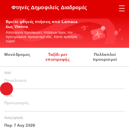
Φτηνές Δημοφιλείς Διαδρομές
Βρείτε φθηνές πτήσεις από Larnaca
έως Vienna
Απολαύστε προσφορές πτήσεων προς τον
προτιμώμενο προορισμό σας. Κάντε κράτηση
τώρα!
Μονόδρομος
Ταξίδι μετ
Πολλαπλοί
επιστροφής
προορισμοί
Από
Προέλευση
Προς
Προορισμός
Αναχώρηση
Παρ 7 Αυγ 2026