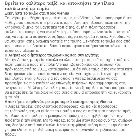
Βρείτε το καλύτερο ταξίδι και αποκτήστε την τέλεια
ταξιδιωτική εμπειρία
Ξεκινήστε το ταξίδι σας προς Vienna
Ξεκινήστε μια αξέχαστη περιπέτεια προς την Vienna, έναν προορισμό όπου
κάθε γωνιά αποκαλύπτει μια νέα ιστορία. Από την πλούσια πολιτιστική της
κληρονομιά μέχρι τα μαγευτικά τοπία της, αυτή η πόλη προσφέρει
ατελείωτες ευκαιρίες για ανακάλυψη και θαυμασμό. Φανταστείτε τον εαυτό
σας να περπατά σε ζωντανούς δρόμους, να δοκιμάζει τοπικές λιχουδιές και
να βυθίζεται στη μοναδική γοητεία της πόλης. Ξεκινήστε το ταξίδι σας από
την Larnaca και βρείτε το ιδανικό αεροπορικό εισιτήριο για να κάνετε το
ταξίδι σας αξέχαστο.
Η Airpaz ως ο έμπειρος ταξιδιωτικός σας συνεργάτης
Με την Airpaz, μπορείτε εύκολα να κλείσετε αεροπορικά εισιτήρια από την
πόλη Larnaca προς την πόλη Vienna. Ως διαδικτυακός ταξιδιωτικός
πράκτορας από το 2011, καταλαβαίνουμε ότι κάθε ταξιδιώτης αναζητά κάτι
διαφορετικό, είτε πρόκειται για άνεση, είτε για ταχύτητα, είτε για προσιτή
τιμή. Αυτός είναι ο λόγος για τον οποίο η Airpaz δεσμεύεται να σας
προσφέρει τις πιο κατάλληλες επιλογές πτήσεων, προσαρμοσμένες στις
ανάγκες σας. Με λίγα μόνο κλικ, μπορείτε να εξασφαλίσετε ένα εισιτήριο που
θα μετατρέψει τα ταξιδιωτικά σας σχέδια σε μια απρόσκοπτη και ευχάριστη
εμπειρία.
Αποκτήστε το φθηνότερο αεροπορικό εισιτήριο προς Vienna
Η Airpaz παρέχει αποκλειστικές προσφορές και ειδικές προσφορές,
επιτρέποντάς σας να κλείσετε το εισιτήριό σας σε απίστευτα προσιτές τιμές.
Απολαύστε τα οφέλη των μειωμένων τιμών χωρίς συμβιβασμούς στην
ποιότητα ή την άνεση. Με το Airpaz, το ταξίδι στον προορισμό των ονείρων
σας δεν ήταν ποτέ πιο εύκολο. Κλείστε τη φθηνή πτήση σας με την Airpaz
για μια εξαιρετική ταξιδιωτική εμπειρία και ασυναγώνιστη εξοικονόμηση
πόρων.