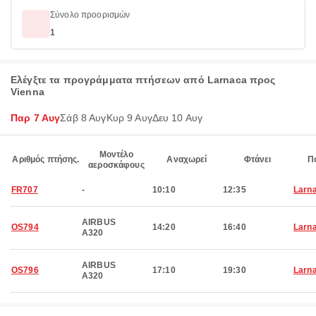
Σύνολο προορισμών
1
Ελέγξτε τα προγράμματα πτήσεων από Larnaca προς
Vienna
Παρ 7 Αυγ
Σάβ 8 Αυγ
Κυρ 9 Αυγ
Δευ 10 Αυγ
Μοντέλο
Αριθμός πτήσης.
Αναχωρεί
Φτάνει
Π
αεροσκάφους
FR707
-
10:10
12:35
Larn
AIRBUS
OS794
14:20
16:40
Larn
A320
AIRBUS
OS796
17:10
19:30
Larn
A320