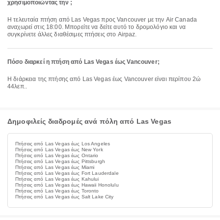
χρησιμοποιώντας την ;
Η τελευταία πτήση από Las Vegas προς Vancouver με την Air Canada
αναχωρεί στις 18:00. Μπορείτε να δείτε αυτό το δρομολόγιο και να
συγκρίνετε άλλες διαθέσιμες πτήσεις στο Airpaz.
Πόσο διαρκεί η πτήση από Las Vegas έως Vancouver;
Η διάρκεια της πτήσης από Las Vegas έως Vancouver είναι περίπου 2ώ
44λεπ..
Δημοφιλείς διαδρομές ανά πόλη από Las Vegas
Πτήσεις από Las Vegas έως Los Angeles
Πτήσεις από Las Vegas έως New York
Πτήσεις από Las Vegas έως Ontario
Πτήσεις από Las Vegas έως Pittsburgh
Πτήσεις από Las Vegas έως Miami
Πτήσεις από Las Vegas έως Fort Lauderdale
Πτήσεις από Las Vegas έως Kahului
Πτήσεις από Las Vegas έως Hawaii Honolulu
Πτήσεις από Las Vegas έως Toronto
Πτήσεις από Las Vegas έως Salt Lake City