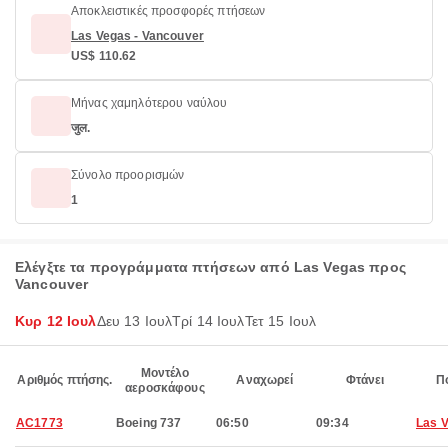
Αποκλειστικές προσφορές πτήσεων
Las Vegas - Vancouver
US$ 110.62
Μήνας χαμηλότερου ναύλου
जुल.
Σύνολο προορισμών
1
Ελέγξτε τα προγράμματα πτήσεων από Las Vegas προς
Vancouver
Κυρ 12 Ιουλ
Δευ 13 Ιουλ
Τρί 14 Ιουλ
Τετ 15 Ιουλ
Μοντέλο
Αριθμός πτήσης.
Αναχωρεί
Φτάνει
Π
αεροσκάφους
AC1773
Boeing 737
06:50
09:34
Las 