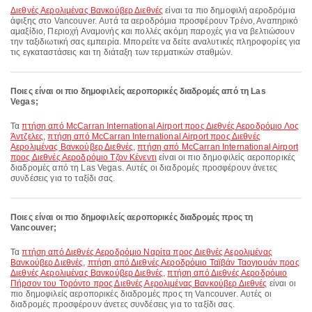
Διεθνές Αερολιμένας Βανκούβερ Διεθνές
είναι τα πιο δημοφιλή αεροδρόμια
άφιξης στο Vancouver. Αυτά τα αεροδρόμια προσφέρουν Τρένο, Αναπηρικό
αμαξίδιο, Περιοχή Αναμονής και πολλές ακόμη παροχές για να βελτιώσουν
την ταξιδιωτική σας εμπειρία. Μπορείτε να δείτε αναλυτικές πληροφορίες για
τις εγκαταστάσεις και τη διάταξη των τερματικών σταθμών.
Ποιες είναι οι πιο δημοφιλείς αεροπορικές διαδρομές από τη Las
Vegas;
Τα
πτήση από McCarran International Airport προς Διεθνές Αεροδρόμιο Λος
Άντζελες
,
πτήση από McCarran International Airport προς Διεθνές
Αερολιμένας Βανκούβερ Διεθνές
,
πτήση από McCarran International Airport
προς Διεθνές Αεροδρόμιο Τζον Κένεντι
είναι οι πιο δημοφιλείς αεροπορικές
διαδρομές από τη Las Vegas. Αυτές οι διαδρομές προσφέρουν άνετες
συνδέσεις για το ταξίδι σας.
Ποιες είναι οι πιο δημοφιλείς αεροπορικές διαδρομές προς τη
Vancouver;
Τα
πτήση από Διεθνές Αεροδρόμιο Ναρίτα προς Διεθνές Αερολιμένας
Βανκούβερ Διεθνές
,
πτήση από Διεθνές Αεροδρόμιο Ταϊβάν Ταογιουάν προς
Διεθνές Αερολιμένας Βανκούβερ Διεθνές
,
πτήση από Διεθνές Αεροδρόμιο
Πήρσον του Τορόντο προς Διεθνές Αερολιμένας Βανκούβερ Διεθνές
είναι οι
πιο δημοφιλείς αεροπορικές διαδρομές προς τη Vancouver. Αυτές οι
διαδρομές προσφέρουν άνετες συνδέσεις για το ταξίδι σας.