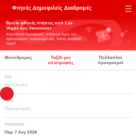
Φτηνές Δημοφιλείς Διαδρομές
Βρείτε φθηνές πτήσεις από Las
Vegas έως Vancouver
Απολαύστε προσφορές πτήσεων προς τον
προτιμώμενο προορισμό σας. Κάντε κράτηση
τώρα!
Μονόδρομος
Ταξίδι μετ
Πολλαπλοί
επιστροφής
προορισμοί
Από
Προέλευση
Προς
Προορισμός
Αναχώρηση
Παρ 7 Αυγ 2026