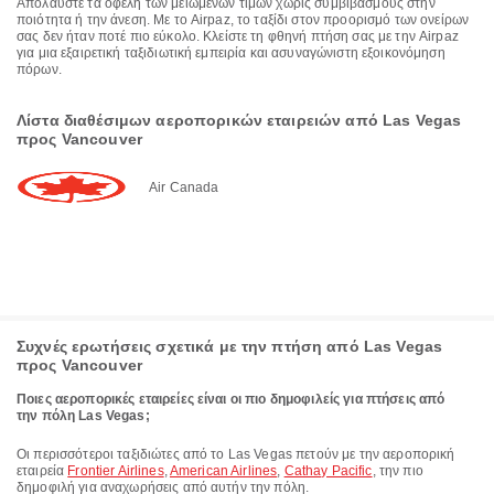
Απολαύστε τα οφέλη των μειωμένων τιμών χωρίς συμβιβασμούς στην
ποιότητα ή την άνεση. Με το Airpaz, το ταξίδι στον προορισμό των ονείρων
σας δεν ήταν ποτέ πιο εύκολο. Κλείστε τη φθηνή πτήση σας με την Airpaz
για μια εξαιρετική ταξιδιωτική εμπειρία και ασυναγώνιστη εξοικονόμηση
πόρων.
Λίστα διαθέσιμων αεροπορικών εταιρειών από Las Vegas
προς Vancouver
Air Canada
Συχνές ερωτήσεις σχετικά με την πτήση από Las Vegas
προς Vancouver
Ποιες αεροπορικές εταιρείες είναι οι πιο δημοφιλείς για πτήσεις από
την πόλη Las Vegas;
Οι περισσότεροι ταξιδιώτες από το Las Vegas πετούν με την αεροπορική
εταιρεία
Frontier Airlines
,
American Airlines
,
Cathay Pacific
, την πιο
δημοφιλή για αναχωρήσεις από αυτήν την πόλη.