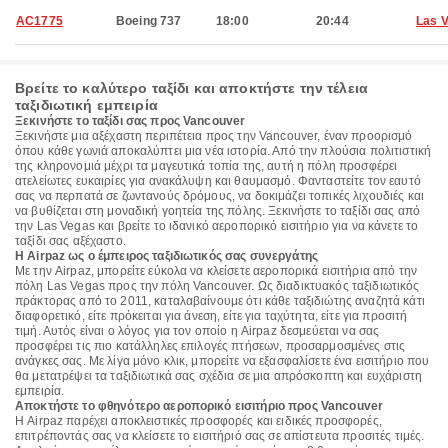
AC1775
Boeing 737
18:00
20:44
Las 
Βρείτε το καλύτερο ταξίδι και αποκτήστε την τέλεια
ταξιδιωτική εμπειρία
Ξεκινήστε το ταξίδι σας προς Vancouver
Ξεκινήστε μια αξέχαστη περιπέτεια προς την Vancouver, έναν προορισμό
όπου κάθε γωνιά αποκαλύπτει μια νέα ιστορία. Από την πλούσια πολιτιστική
της κληρονομιά μέχρι τα μαγευτικά τοπία της, αυτή η πόλη προσφέρει
ατελείωτες ευκαιρίες για ανακάλυψη και θαυμασμό. Φανταστείτε τον εαυτό
σας να περπατά σε ζωντανούς δρόμους, να δοκιμάζει τοπικές λιχουδιές και
να βυθίζεται στη μοναδική γοητεία της πόλης. Ξεκινήστε το ταξίδι σας από
την Las Vegas και βρείτε το ιδανικό αεροπορικό εισιτήριο για να κάνετε το
ταξίδι σας αξέχαστο.
Η Airpaz ως ο έμπειρος ταξιδιωτικός σας συνεργάτης
Με την Airpaz, μπορείτε εύκολα να κλείσετε αεροπορικά εισιτήρια από την
πόλη Las Vegas προς την πόλη Vancouver. Ως διαδικτυακός ταξιδιωτικός
πράκτορας από το 2011, καταλαβαίνουμε ότι κάθε ταξιδιώτης αναζητά κάτι
διαφορετικό, είτε πρόκειται για άνεση, είτε για ταχύτητα, είτε για προσιτή
τιμή. Αυτός είναι ο λόγος για τον οποίο η Airpaz δεσμεύεται να σας
προσφέρει τις πιο κατάλληλες επιλογές πτήσεων, προσαρμοσμένες στις
ανάγκες σας. Με λίγα μόνο κλικ, μπορείτε να εξασφαλίσετε ένα εισιτήριο που
θα μετατρέψει τα ταξιδιωτικά σας σχέδια σε μια απρόσκοπτη και ευχάριστη
εμπειρία.
Αποκτήστε το φθηνότερο αεροπορικό εισιτήριο προς Vancouver
Η Airpaz παρέχει αποκλειστικές προσφορές και ειδικές προσφορές,
επιτρέποντάς σας να κλείσετε το εισιτήριό σας σε απίστευτα προσιτές τιμές.