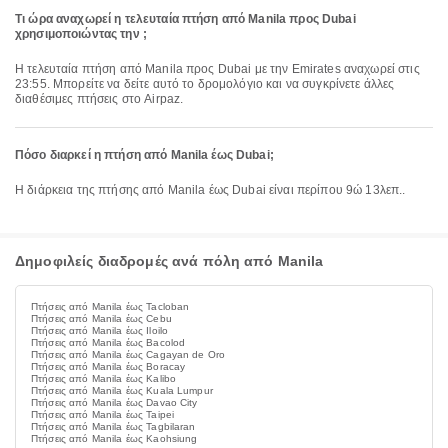
Τι ώρα αναχωρεί η τελευταία πτήση από Manila προς Dubai
χρησιμοποιώντας την ;
Η τελευταία πτήση από Manila προς Dubai με την Emirates αναχωρεί στις
23:55. Μπορείτε να δείτε αυτό το δρομολόγιο και να συγκρίνετε άλλες
διαθέσιμες πτήσεις στο Airpaz.
Πόσο διαρκεί η πτήση από Manila έως Dubai;
Η διάρκεια της πτήσης από Manila έως Dubai είναι περίπου 9ώ 13λεπ..
Δημοφιλείς διαδρομές ανά πόλη από Manila
Πτήσεις από Manila έως Tacloban
Πτήσεις από Manila έως Cebu
Πτήσεις από Manila έως Iloilo
Πτήσεις από Manila έως Bacolod
Πτήσεις από Manila έως Cagayan de Oro
Πτήσεις από Manila έως Boracay
Πτήσεις από Manila έως Kalibo
Πτήσεις από Manila έως Kuala Lumpur
Πτήσεις από Manila έως Davao City
Πτήσεις από Manila έως Taipei
Πτήσεις από Manila έως Tagbilaran
Πτήσεις από Manila έως Kaohsiung