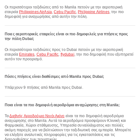
Οι περισσότεροι ταξιδιώτες από το Manila πετούν με την αεροπορική
εταιρεία
Philippines AirAsia
,
Cebu Pacific
,
Philippine Airlines
, την πιο
δημοφιλή για αναχωρήσεις από αυτήν την πόλη.
Ποιες αεροπορικές εταιρείες είναι οι πιο δημοφιλείς για πτήσεις προς
την πόλη Dubai;
Οι περισσότεροι ταξιδιώτες προς το Dubai πετούν με την αεροπορική
εταιρεία
Emirates
,
Cebu Pacific
,
flydubai
, την πιο δημοφιλή που εξυπηρετεί
αυτόν τον προορισμό.
Πόσες πτήσεις είναι διαθέσιμες από Manila προς Dubai;
Υπάρχουν 9 πτήσεις από Manila προς Dubai.
Ποια είναι τα πιο δημοφιλή αεροδρόμια αναχώρησης στη Manila;
Τα
Διεθνής Αεροδρόμιο Νινόι Ακίνο
είναι τα πιο δημοφιλή αεροδρόμια
αναχώρησης στο Manila. Αυτά τα αεροδρόμια προσφέρουν Κλινική και
Φαρμακεία, Χώροι στάθμευσης, Υπηρεσία συναλλάγματος και πολλές
ακόμη παροχές για να βελτιώσουν την ταξιδιωτική σας εμπειρία. Μπορείτε
να ελέγξετε αναλυτικές πληροφορίες για τις εγκαταστάσεις και τις
διαρρυθμίσεις των τερματικών.