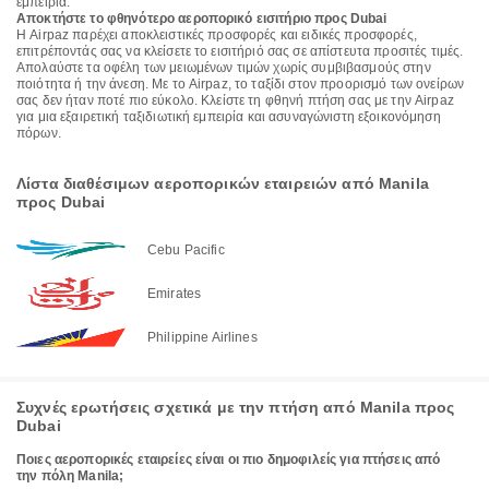
εμπειρία.
Αποκτήστε το φθηνότερο αεροπορικό εισιτήριο προς Dubai
Η Airpaz παρέχει αποκλειστικές προσφορές και ειδικές προσφορές,
επιτρέποντάς σας να κλείσετε το εισιτήριό σας σε απίστευτα προσιτές τιμές.
Απολαύστε τα οφέλη των μειωμένων τιμών χωρίς συμβιβασμούς στην
ποιότητα ή την άνεση. Με το Airpaz, το ταξίδι στον προορισμό των ονείρων
σας δεν ήταν ποτέ πιο εύκολο. Κλείστε τη φθηνή πτήση σας με την Airpaz
για μια εξαιρετική ταξιδιωτική εμπειρία και ασυναγώνιστη εξοικονόμηση
πόρων.
Λίστα διαθέσιμων αεροπορικών εταιρειών από Manila
προς Dubai
Cebu Pacific
Emirates
Philippine Airlines
Συχνές ερωτήσεις σχετικά με την πτήση από Manila προς
Dubai
Ποιες αεροπορικές εταιρείες είναι οι πιο δημοφιλείς για πτήσεις από
την πόλη Manila;