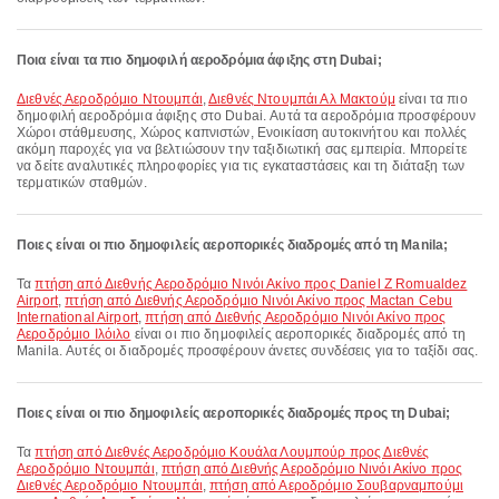
Ποια είναι τα πιο δημοφιλή αεροδρόμια άφιξης στη Dubai;
Διεθνές Αεροδρόμιο Ντουμπάι
,
Διεθνές Ντουμπάι Αλ Μακτούμ
είναι τα πιο
δημοφιλή αεροδρόμια άφιξης στο Dubai. Αυτά τα αεροδρόμια προσφέρουν
Χώροι στάθμευσης, Χώρος καπνιστών, Ενοικίαση αυτοκινήτου και πολλές
ακόμη παροχές για να βελτιώσουν την ταξιδιωτική σας εμπειρία. Μπορείτε
να δείτε αναλυτικές πληροφορίες για τις εγκαταστάσεις και τη διάταξη των
τερματικών σταθμών.
Ποιες είναι οι πιο δημοφιλείς αεροπορικές διαδρομές από τη Manila;
Τα
πτήση από Διεθνής Αεροδρόμιο Νινόι Ακίνο προς Daniel Z Romualdez
Airport
,
πτήση από Διεθνής Αεροδρόμιο Νινόι Ακίνο προς Mactan Cebu
International Airport
,
πτήση από Διεθνής Αεροδρόμιο Νινόι Ακίνο προς
Αεροδρόμιο Ιλόιλο
είναι οι πιο δημοφιλείς αεροπορικές διαδρομές από τη
Manila. Αυτές οι διαδρομές προσφέρουν άνετες συνδέσεις για το ταξίδι σας.
Ποιες είναι οι πιο δημοφιλείς αεροπορικές διαδρομές προς τη Dubai;
Τα
πτήση από Διεθνές Αεροδρόμιο Κουάλα Λουμπούρ προς Διεθνές
Αεροδρόμιο Ντουμπάι
,
πτήση από Διεθνής Αεροδρόμιο Νινόι Ακίνο προς
Διεθνές Αεροδρόμιο Ντουμπάι
,
πτήση από Αεροδρόμιο Σουβαρναμπούμι