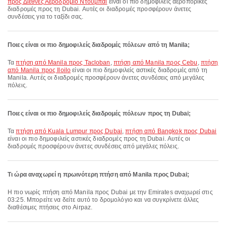
προς Διεθνές Αεροδρόμιο Ντουμπάι
είναι οι πιο δημοφιλείς αεροπορικές
διαδρομές προς τη Dubai. Αυτές οι διαδρομές προσφέρουν άνετες
συνδέσεις για το ταξίδι σας.
Ποιες είναι οι πιο δημοφιλείς διαδρομές πόλεων από τη Manila;
Τα
πτήση από Manila προς Tacloban
,
πτήση από Manila προς Cebu
,
πτήση
από Manila προς Iloilo
είναι οι πιο δημοφιλείς αστικές διαδρομές από τη
Manila. Αυτές οι διαδρομές προσφέρουν άνετες συνδέσεις από μεγάλες
πόλεις.
Ποιες είναι οι πιο δημοφιλείς διαδρομές πόλεων προς τη Dubai;
Τα
πτήση από Kuala Lumpur προς Dubai
,
πτήση από Bangkok προς Dubai
είναι οι πιο δημοφιλείς αστικές διαδρομές προς τη Dubai. Αυτές οι
διαδρομές προσφέρουν άνετες συνδέσεις από μεγάλες πόλεις.
Τι ώρα αναχωρεί η πρωινότερη πτήση από Manila προς Dubai;
Η πιο νωρίς πτήση από Manila προς Dubai με την Emirates αναχωρεί στις
03:25. Μπορείτε να δείτε αυτό το δρομολόγιο και να συγκρίνετε άλλες
διαθέσιμες πτήσεις στο Airpaz.