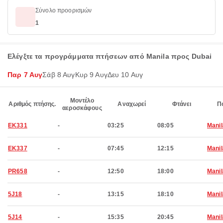
Σύνολο προορισμών
1
Ελέγξτε τα προγράμματα πτήσεων από Manila προς Dubai
Παρ 7 Αυγ
Σάβ 8 Αυγ
Κυρ 9 Αυγ
Δευ 10 Αυγ
Μοντέλο
Αριθμός πτήσης.
Αναχωρεί
Φτάνει
Π
αεροσκάφους
EK331
-
03:25
08:05
Manil
EK337
-
07:45
12:15
Manil
PR658
-
12:50
18:00
Manil
5J18
-
13:15
18:10
Manil
5J14
-
15:35
20:45
Manil