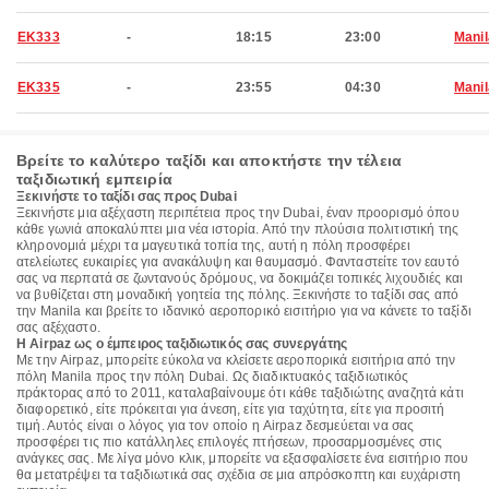
EK333
-
18:15
23:00
Manil
EK335
-
23:55
04:30
Manil
Βρείτε το καλύτερο ταξίδι και αποκτήστε την τέλεια
ταξιδιωτική εμπειρία
Ξεκινήστε το ταξίδι σας προς Dubai
Ξεκινήστε μια αξέχαστη περιπέτεια προς την Dubai, έναν προορισμό όπου
κάθε γωνιά αποκαλύπτει μια νέα ιστορία. Από την πλούσια πολιτιστική της
κληρονομιά μέχρι τα μαγευτικά τοπία της, αυτή η πόλη προσφέρει
ατελείωτες ευκαιρίες για ανακάλυψη και θαυμασμό. Φανταστείτε τον εαυτό
σας να περπατά σε ζωντανούς δρόμους, να δοκιμάζει τοπικές λιχουδιές και
να βυθίζεται στη μοναδική γοητεία της πόλης. Ξεκινήστε το ταξίδι σας από
την Manila και βρείτε το ιδανικό αεροπορικό εισιτήριο για να κάνετε το ταξίδι
σας αξέχαστο.
Η Airpaz ως ο έμπειρος ταξιδιωτικός σας συνεργάτης
Με την Airpaz, μπορείτε εύκολα να κλείσετε αεροπορικά εισιτήρια από την
πόλη Manila προς την πόλη Dubai. Ως διαδικτυακός ταξιδιωτικός
πράκτορας από το 2011, καταλαβαίνουμε ότι κάθε ταξιδιώτης αναζητά κάτι
διαφορετικό, είτε πρόκειται για άνεση, είτε για ταχύτητα, είτε για προσιτή
τιμή. Αυτός είναι ο λόγος για τον οποίο η Airpaz δεσμεύεται να σας
προσφέρει τις πιο κατάλληλες επιλογές πτήσεων, προσαρμοσμένες στις
ανάγκες σας. Με λίγα μόνο κλικ, μπορείτε να εξασφαλίσετε ένα εισιτήριο που
θα μετατρέψει τα ταξιδιωτικά σας σχέδια σε μια απρόσκοπτη και ευχάριστη