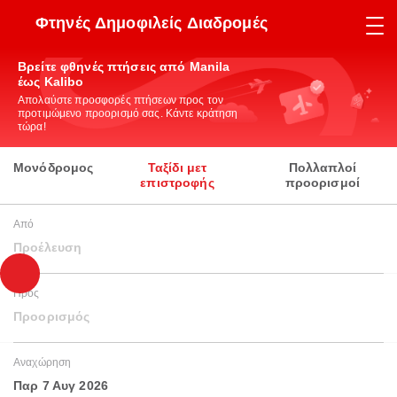
Φτηνές Δημοφιλείς Διαδρομές
Βρείτε φθηνές πτήσεις από Manila
έως Kalibo
Απολαύστε προσφορές πτήσεων προς τον
προτιμώμενο προορισμό σας. Κάντε κράτηση
τώρα!
Μονόδρομος
Ταξίδι μετ
Πολλαπλοί
επιστροφής
προορισμοί
Από
Προέλευση
Προς
Προορισμός
Αναχώρηση
Παρ 7 Αυγ 2026