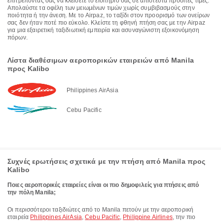
επιτρέποντάς σας να κλείσετε το εισιτήριό σας σε απίστευτα προσιτές τιμές.
Απολαύστε τα οφέλη των μειωμένων τιμών χωρίς συμβιβασμούς στην
ποιότητα ή την άνεση. Με το Airpaz, το ταξίδι στον προορισμό των ονείρων
σας δεν ήταν ποτέ πιο εύκολο. Κλείστε τη φθηνή πτήση σας με την Airpaz
για μια εξαιρετική ταξιδιωτική εμπειρία και ασυναγώνιστη εξοικονόμηση
πόρων.
Λίστα διαθέσιμων αεροπορικών εταιρειών από Manila
προς Kalibo
Philippines AirAsia
Cebu Pacific
Συχνές ερωτήσεις σχετικά με την πτήση από Manila προς
Kalibo
Ποιες αεροπορικές εταιρείες είναι οι πιο δημοφιλείς για πτήσεις από
την πόλη Manila;
Οι περισσότεροι ταξιδιώτες από το Manila πετούν με την αεροπορική
εταιρεία
Philippines AirAsia
,
Cebu Pacific
,
Philippine Airlines
, την πιο