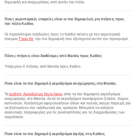
δημοφιλή για αναχωρήσεις από αυτήν την πόλη.
Ποιες αεροπορικές εταιρείες είναι οι πιο δημοφιλείς για πτήσεις προς
την πόλη Kalibo;
Οι περισσότεροι ταξιδιώτες προς το Kalibo πετούν με την αεροπορική
εταιρεία
T'way Air
, την πιο δημοφιλή που εξυπηρετεί αυτόν τον προορισμό.
Πόσες πτήσεις είναι διαθέσιμες από Manila προς Kalibo;
Υπάρχουν 4 πτήσεις από Manila προς Kalibo.
Ποια είναι τα πιο δημοφιλή αεροδρόμια αναχώρησης στη Manila;
Τα
Διεθνής Αεροδρόμιο Νινόι Ακίνο
είναι τα πιο δημοφιλή αεροδρόμια
αναχώρησης στο Manila. Αυτά τα αεροδρόμια προσφέρουν Σαλόνι, Χώρος
καπνιστών, Κατάστημα αφορολογήτων ειδών και πολλές ακόμη παροχές για
να βελτιώσουν την ταξιδιωτική σας εμπειρία. Μπορείτε να ελέγξετε
αναλυτικές πληροφορίες για τις εγκαταστάσεις και τις διαρρυθμίσεις των
τερματικών.
Ποια είναι τα πιο δημοφιλή αεροδρόμια άφιξης στη Kalibo;