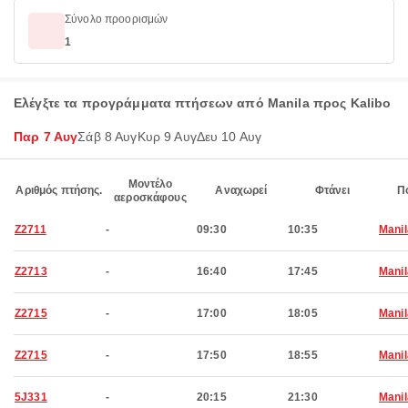
Σύνολο προορισμών
1
Ελέγξτε τα προγράμματα πτήσεων από Manila προς Kalibo
Παρ 7 Αυγ
Σάβ 8 Αυγ
Κυρ 9 Αυγ
Δευ 10 Αυγ
Μοντέλο
Αριθμός πτήσης.
Αναχωρεί
Φτάνει
Π
αεροσκάφους
Z2711
-
09:30
10:35
Manil
Z2713
-
16:40
17:45
Manil
Z2715
-
17:00
18:05
Manil
Z2715
-
17:50
18:55
Manil
5J331
-
20:15
21:30
Manil