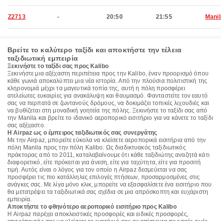
Z2713
-
20:50
21:55
Manil
Βρείτε το καλύτερο ταξίδι και αποκτήστε την τέλεια
ταξιδιωτική εμπειρία
Ξεκινήστε το ταξίδι σας προς Kalibo
Ξεκινήστε μια αξέχαστη περιπέτεια προς την Kalibo, έναν προορισμό όπου
κάθε γωνιά αποκαλύπτει μια νέα ιστορία. Από την πλούσια πολιτιστική της
κληρονομιά μέχρι τα μαγευτικά τοπία της, αυτή η πόλη προσφέρει
ατελείωτες ευκαιρίες για ανακάλυψη και θαυμασμό. Φανταστείτε τον εαυτό
σας να περπατά σε ζωντανούς δρόμους, να δοκιμάζει τοπικές λιχουδιές και
να βυθίζεται στη μοναδική γοητεία της πόλης. Ξεκινήστε το ταξίδι σας από
την Manila και βρείτε το ιδανικό αεροπορικό εισιτήριο για να κάνετε το ταξίδι
σας αξέχαστο.
Η Airpaz ως ο έμπειρος ταξιδιωτικός σας συνεργάτης
Με την Airpaz, μπορείτε εύκολα να κλείσετε αεροπορικά εισιτήρια από την
πόλη Manila προς την πόλη Kalibo. Ως διαδικτυακός ταξιδιωτικός
πράκτορας από το 2011, καταλαβαίνουμε ότι κάθε ταξιδιώτης αναζητά κάτι
διαφορετικό, είτε πρόκειται για άνεση, είτε για ταχύτητα, είτε για προσιτή
τιμή. Αυτός είναι ο λόγος για τον οποίο η Airpaz δεσμεύεται να σας
προσφέρει τις πιο κατάλληλες επιλογές πτήσεων, προσαρμοσμένες στις
ανάγκες σας. Με λίγα μόνο κλικ, μπορείτε να εξασφαλίσετε ένα εισιτήριο που
θα μετατρέψει τα ταξιδιωτικά σας σχέδια σε μια απρόσκοπτη και ευχάριστη
εμπειρία.
Αποκτήστε το φθηνότερο αεροπορικό εισιτήριο προς Kalibo
Η Airpaz παρέχει αποκλειστικές προσφορές και ειδικές προσφορές,