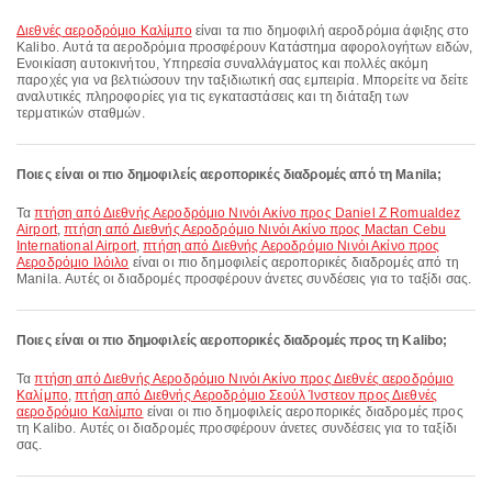
Διεθνές αεροδρόμιο Καλίμπο
είναι τα πιο δημοφιλή αεροδρόμια άφιξης στο
Kalibo. Αυτά τα αεροδρόμια προσφέρουν Κατάστημα αφορολογήτων ειδών,
Ενοικίαση αυτοκινήτου, Υπηρεσία συναλλάγματος και πολλές ακόμη
παροχές για να βελτιώσουν την ταξιδιωτική σας εμπειρία. Μπορείτε να δείτε
αναλυτικές πληροφορίες για τις εγκαταστάσεις και τη διάταξη των
τερματικών σταθμών.
Ποιες είναι οι πιο δημοφιλείς αεροπορικές διαδρομές από τη Manila;
Τα
πτήση από Διεθνής Αεροδρόμιο Νινόι Ακίνο προς Daniel Z Romualdez
Airport
,
πτήση από Διεθνής Αεροδρόμιο Νινόι Ακίνο προς Mactan Cebu
International Airport
,
πτήση από Διεθνής Αεροδρόμιο Νινόι Ακίνο προς
Αεροδρόμιο Ιλόιλο
είναι οι πιο δημοφιλείς αεροπορικές διαδρομές από τη
Manila. Αυτές οι διαδρομές προσφέρουν άνετες συνδέσεις για το ταξίδι σας.
Ποιες είναι οι πιο δημοφιλείς αεροπορικές διαδρομές προς τη Kalibo;
Τα
πτήση από Διεθνής Αεροδρόμιο Νινόι Ακίνο προς Διεθνές αεροδρόμιο
Καλίμπο
,
πτήση από Διεθνής Αεροδρόμιο Σεούλ Ίνστεον προς Διεθνές
αεροδρόμιο Καλίμπο
είναι οι πιο δημοφιλείς αεροπορικές διαδρομές προς
τη Kalibo. Αυτές οι διαδρομές προσφέρουν άνετες συνδέσεις για το ταξίδι
σας.