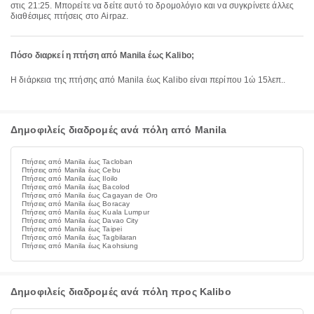
στις 21:25. Μπορείτε να δείτε αυτό το δρομολόγιο και να συγκρίνετε άλλες
διαθέσιμες πτήσεις στο Airpaz.
Πόσο διαρκεί η πτήση από Manila έως Kalibo;
Η διάρκεια της πτήσης από Manila έως Kalibo είναι περίπου 1ώ 15λεπ..
Δημοφιλείς διαδρομές ανά πόλη από Manila
Πτήσεις από Manila έως Tacloban
Πτήσεις από Manila έως Cebu
Πτήσεις από Manila έως Iloilo
Πτήσεις από Manila έως Bacolod
Πτήσεις από Manila έως Cagayan de Oro
Πτήσεις από Manila έως Boracay
Πτήσεις από Manila έως Kuala Lumpur
Πτήσεις από Manila έως Davao City
Πτήσεις από Manila έως Taipei
Πτήσεις από Manila έως Tagbilaran
Πτήσεις από Manila έως Kaohsiung
Δημοφιλείς διαδρομές ανά πόλη προς Kalibo