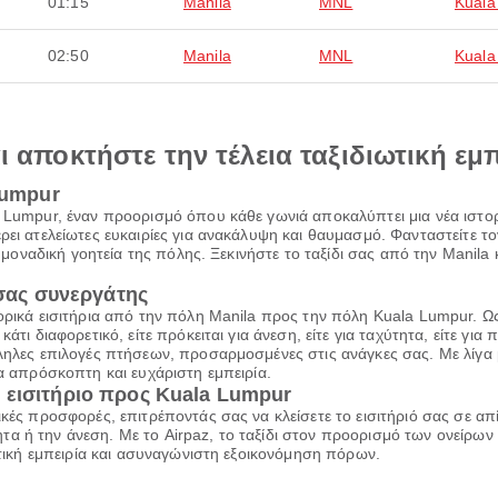
01:15
Manila
MNL
Kuala
02:50
Manila
MNL
Kuala
αι αποκτήστε την τέλεια ταξιδιωτική εμ
Lumpur
a Lumpur, έναν προορισμό όπου κάθε γωνιά αποκαλύπτει μια νέα ιστορ
έρει ατελείωτες ευκαιρίες για ανακάλυψη και θαυμασμό. Φανταστείτε 
η μοναδική γοητεία της πόλης. Ξεκινήστε το ταξίδι σας από την Manila κ
 σας συνεργάτης
πορικά εισιτήρια από την πόλη Manila προς την πόλη Kuala Lumpur. Ω
τι διαφορετικό, είτε πρόκειται για άνεση, είτε για ταχύτητα, είτε για 
ληλες επιλογές πτήσεων, προσαρμοσμένες στις ανάγκες σας. Με λίγα μ
ια απρόσκοπτη και ευχάριστη εμπειρία.
 εισιτήριο προς Kuala Lumpur
ικές προσφορές, επιτρέποντάς σας να κλείσετε το εισιτήριό σας σε α
α ή την άνεση. Με το Airpaz, το ταξίδι στον προορισμό των ονείρων 
ιωτική εμπειρία και ασυναγώνιστη εξοικονόμηση πόρων.