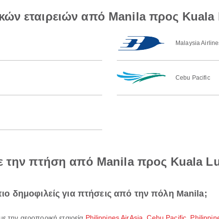
κών εταιρειών από Manila προς Kuala
Malaysia Airline
Cebu Pacific
με την πτήση από Manila προς Kuala 
 πιο δημοφιλείς για πτήσεις από την πόλη Manila;
 με την αεροπορική εταιρεία
Philippines AirAsia
,
Cebu Pacific
,
Philippin