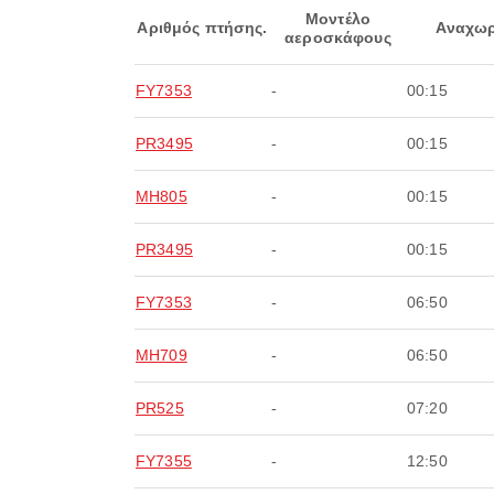
Μοντέλο
Αριθμός πτήσης.
Αναχωρ
αεροσκάφους
FY7353
-
00:15
PR3495
-
00:15
MH805
-
00:15
PR3495
-
00:15
FY7353
-
06:50
MH709
-
06:50
PR525
-
07:20
FY7355
-
12:50