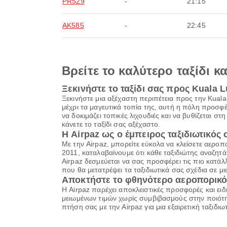
PR529
-
21:15
AK585
-
22:45
Βρείτε το καλύτερο ταξίδι κ
Ξεκινήστε το ταξίδι σας προς Kuala 
Ξεκινήστε μια αξέχαστη περιπέτεια προς την Kual
μέχρι τα μαγευτικά τοπία της, αυτή η πόλη προσφ
να δοκιμάζει τοπικές λιχουδιές και να βυθίζεται στ
κάνετε το ταξίδι σας αξέχαστο.
Η Airpaz ως ο έμπειρος ταξιδιωτικός
Με την Airpaz, μπορείτε εύκολα να κλείσετε αερο
2011, καταλαβαίνουμε ότι κάθε ταξιδιώτης αναζητά κά
Airpaz δεσμεύεται να σας προσφέρει τις πιο κατάλ
που θα μετατρέψει τα ταξιδιωτικά σας σχέδια σε μ
Αποκτήστε το φθηνότερο αεροπορικό
Η Airpaz παρέχει αποκλειστικές προσφορές και ειδ
μειωμένων τιμών χωρίς συμβιβασμούς στην ποιότητ
πτήση σας με την Airpaz για μια εξαιρετική ταξιδ