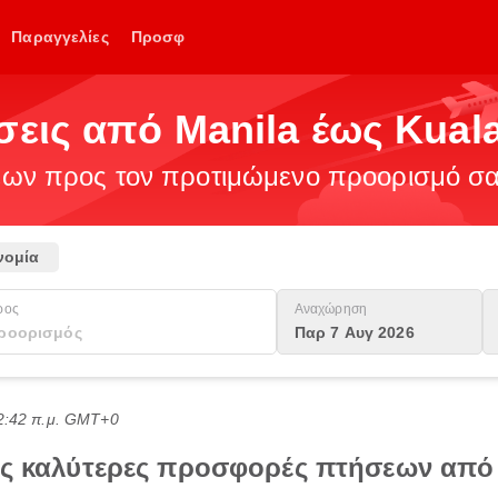
Παραγγελίες
Προσφ
σεις από Manila έως Kual
ν προς τον προτιμώμενο προορισμό σας
νομία
ρος
Αναχώρηση
Παρ 7 Αυγ 2026
02:42 π.μ. GMT+0
τις καλύτερες προσφορές πτήσεων από