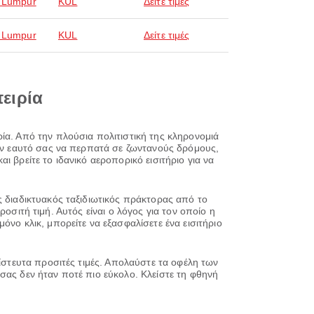
 Lumpur
KUL
Δείτε τιμές
 Lumpur
KUL
Δείτε τιμές
πειρία
ία. Από την πλούσια πολιτιστική της κληρονομιά
τον εαυτό σας να περπατά σε ζωντανούς δρόμους,
αι βρείτε το ιδανικό αεροπορικό εισιτήριο για να
ς διαδικτυακός ταξιδιωτικός πράκτορας από το
προσιτή τιμή. Αυτός είναι ο λόγος για τον οποίο η
όνο κλικ, μπορείτε να εξασφαλίσετε ένα εισιτήριο
πίστευτα προσιτές τιμές. Απολαύστε τα οφέλη των
σας δεν ήταν ποτέ πιο εύκολο. Κλείστε τη φθηνή