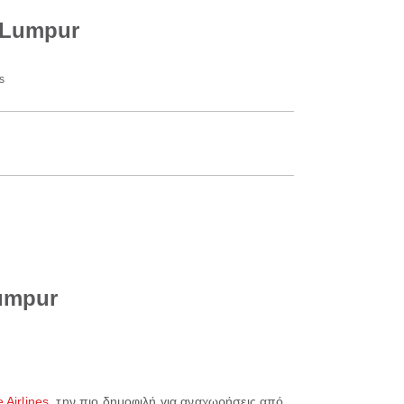
 Lumpur
s
Lumpur
e Airlines
, την πιο δημοφιλή για αναχωρήσεις από