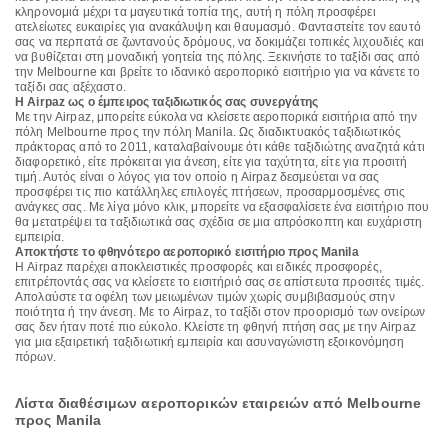
κληρονομιά μέχρι τα μαγευτικά τοπία της, αυτή η πόλη προσφέρει
ατελείωτες ευκαιρίες για ανακάλυψη και θαυμασμό. Φανταστείτε τον εαυτό
σας να περπατά σε ζωντανούς δρόμους, να δοκιμάζει τοπικές λιχουδιές και
να βυθίζεται στη μοναδική γοητεία της πόλης. Ξεκινήστε το ταξίδι σας από
την Melbourne και βρείτε το ιδανικό αεροπορικό εισιτήριο για να κάνετε το
ταξίδι σας αξέχαστο.
Η Airpaz ως ο έμπειρος ταξιδιωτικός σας συνεργάτης
Με την Airpaz, μπορείτε εύκολα να κλείσετε αεροπορικά εισιτήρια από την
πόλη Melbourne προς την πόλη Manila. Ως διαδικτυακός ταξιδιωτικός
πράκτορας από το 2011, καταλαβαίνουμε ότι κάθε ταξιδιώτης αναζητά κάτι
διαφορετικό, είτε πρόκειται για άνεση, είτε για ταχύτητα, είτε για προσιτή
τιμή. Αυτός είναι ο λόγος για τον οποίο η Airpaz δεσμεύεται να σας
προσφέρει τις πιο κατάλληλες επιλογές πτήσεων, προσαρμοσμένες στις
ανάγκες σας. Με λίγα μόνο κλικ, μπορείτε να εξασφαλίσετε ένα εισιτήριο που
θα μετατρέψει τα ταξιδιωτικά σας σχέδια σε μια απρόσκοπτη και ευχάριστη
εμπειρία.
Αποκτήστε το φθηνότερο αεροπορικό εισιτήριο προς Manila
Η Airpaz παρέχει αποκλειστικές προσφορές και ειδικές προσφορές,
επιτρέποντάς σας να κλείσετε το εισιτήριό σας σε απίστευτα προσιτές τιμές.
Απολαύστε τα οφέλη των μειωμένων τιμών χωρίς συμβιβασμούς στην
ποιότητα ή την άνεση. Με το Airpaz, το ταξίδι στον προορισμό των ονείρων
σας δεν ήταν ποτέ πιο εύκολο. Κλείστε τη φθηνή πτήση σας με την Airpaz
για μια εξαιρετική ταξιδιωτική εμπειρία και ασυναγώνιστη εξοικονόμηση
πόρων.
Λίστα διαθέσιμων αεροπορικών εταιρειών από Melbourne
προς Manila