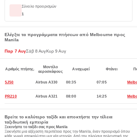
Σύνολο προορισμών
1
Ελέγξτε τα προγράμματα πτήσεων από Melbourne προς
Manila
Παρ 7 Αυγ
Σάβ 8 Αυγ
Κυρ 9 Αυγ
Μοντέλο
Αριθμός πτήσης.
Αναχωρεί
Φτάνει
Π
αεροσκάφους
5J50
Airbus A330
00:35
07:05
Melb
PR210
Airbus A321
08:00
14:25
Melb
Βρείτε το καλύτερο ταξίδι και αποκτήστε την τέλεια
ταξιδιωτική εμπειρία
Ξεκινήστε το ταξίδι σας προς Manila
Ξεκινήστε μια αξέχαστη περιπέτεια προς την Manila, έναν προορισμό όπου
κάθε γωνιά αποκαλύπτει μια νέα ιστορία. Από την πλούσια πολιτιστική της