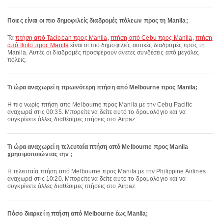
Ποιες είναι οι πιο δημοφιλείς διαδρομές πόλεων προς τη Manila;
Τα
πτήση από Tacloban προς Manila
,
πτήση από Cebu προς Manila
,
πτήση
από Iloilo προς Manila
είναι οι πιο δημοφιλείς αστικές διαδρομές προς τη
Manila. Αυτές οι διαδρομές προσφέρουν άνετες συνδέσεις από μεγάλες
πόλεις.
Τι ώρα αναχωρεί η πρωινότερη πτήση από Melbourne προς Manila;
Η πιο νωρίς πτήση από Melbourne προς Manila με την Cebu Pacific
αναχωρεί στις 00:35. Μπορείτε να δείτε αυτό το δρομολόγιο και να
συγκρίνετε άλλες διαθέσιμες πτήσεις στο Airpaz.
Τι ώρα αναχωρεί η τελευταία πτήση από Melbourne προς Manila
χρησιμοποιώντας την ;
Η τελευταία πτήση από Melbourne προς Manila με την Philippine Airlines
αναχωρεί στις 10:20. Μπορείτε να δείτε αυτό το δρομολόγιο και να
συγκρίνετε άλλες διαθέσιμες πτήσεις στο Airpaz.
Πόσο διαρκεί η πτήση από Melbourne έως Manila;