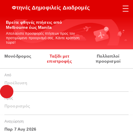
Φτηνές Δημοφιλείς Διαδρομές
Βρείτε φθηνές πτήσεις από
Melbourne έως Manila
Απολαύστε προσφορές πτήσεων προς τον
προτιμώμενο προορισμό σας. Κάντε κράτηση
τώρα!
Μονόδρομος
Ταξίδι μετ
Πολλαπλοί
επιστροφής
προορισμοί
Από
Προέλευση
Προς
Προορισμός
Αναχώρηση
Παρ 7 Αυγ 2026