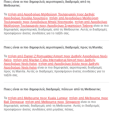
Ποιες είναι οι πιο δημοφιλείς αεροπορικές διαδρομές από τη
Melbourne;
Τα
πτήση από Αεροδρόμιο Μελβούρνη Τουλαρμαρίν προς Διεθνές
Αεροδρόμιο Κουάλα Λουμπούρ
,
πτήση από Αεροδρόμιο Μελβούρνη
Τουλαρμαρίν προς Αεροδρόμιο Μπαλί Ντενπασάρ
,
πτήση από Αεροδρόμιο
Μελβούρνη Τουλαρμαρίν προς Αεροδρόμιο Σιγκαπούρη Τσάνγκι
είναι οι πιο
δημοφιλείς αεροπορικές διαδρομές από τη Melbourne. Αυτές οι διαδρομές
προσφέρουν άνετες συνδέσεις για το ταξίδι σας.
Ποιες είναι οι πιο δημοφιλείς αεροπορικές διαδρομές προς τη Manila;
Τα
πτήση από Daniel Z Romualdez Airport προς Διεθνής Αεροδρόμιο Νινόι
Ακίνο
,
πτήση από Mactan Cebu International Airport προς Διεθνής
Αεροδρόμιο Νινόι Ακίνο
,
πτήση από Αεροδρόμιο Ιλόιλο προς Διεθνής
Αεροδρόμιο Νινόι Ακίνο
είναι οι πιο δημοφιλείς αεροπορικές διαδρομές
προς τη Manila. Αυτές οι διαδρομές προσφέρουν άνετες συνδέσεις για το
ταξίδι σας.
Ποιες είναι οι πιο δημοφιλείς διαδρομές πόλεων από τη Melbourne;
Τα
πτήση από Melbourne προς Kuala Lumpur
,
πτήση από Melbourne προς
Bali Denpasar
,
πτήση από Melbourne προς Singapore
είναι οι πιο
δημοφιλείς αστικές διαδρομές από τη Melbourne. Αυτές οι διαδρομές
προσφέρουν άνετες συνδέσεις από μεγάλες πόλεις.