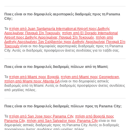
Ποιες είναι οι πιο δημοφιλείς αεροπορικές διαδρομές προς τη Panama
City;
Τα
πτήση από Juan Santamaría International Airport προς Διεθνής
Αερολιμένας Παναμά Σίτι Τοκουμέν
,
πτήση από El Dorado International
Airport προς Διεθνής Αερολιμένας Παναμά Σίτι Τοκουμέν
,
πτήση από
Διεθνής Αερολιμένας Σαν Σαλβαντόρ προς Διεθνής Αερολιμένας Παναμά Σίτι
Τοκουμέν
είναι οι πιο δημοφιλείς αεροπορικές διαδρομές προς τη Panama
City. Αυτές οι διαδρομές προσφέρουν άνετες συνδέσεις για το ταξίδι σας.
Ποιες είναι οι πιο δημοφιλείς διαδρομές πόλεων από τη Miami;
Τα
πτήση από Miami προς Bogotá
,
πτήση από Miami προς Georgetown
,
πτήση από Miami προς Atlanta GA
είναι οι πιο δημοφιλείς αστικές
διαδρομές από τη Miami. Αυτές οι διαδρομές προσφέρουν άνετες συνδέσεις
από μεγάλες πόλεις.
Ποιες είναι οι πιο δημοφιλείς διαδρομές πόλεων προς τη Panama City;
Τα
πτήση από San Jose προς Panama City
,
πτήση από Bogotá προς
Panama City
,
πτήση από San Salvador προς Panama City
είναι οι πιο
δημοφιλείς αστικές διαδρομές προς τη Panama City. Αυτές οι διαδρομές
προσφέρουν άνετες συνδέσεις από μεγάλες πόλεις.