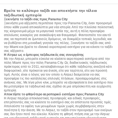
Βρείτε το καλύτερο ταξίδι και αποκτήστε την τέλεια
ταξιδιωτική εμπειρία
Ξεκινήστε το ταξίδι σας προς Panama City
Ξεκινήστε μια αξέχαστη περιπέτεια προς την Panama City, έναν προορισμό
όπου κάθε γωνιά αποκαλύπτει μια νέα ιστορία. Από την πλούσια πολιτιστική
της κληρονομιά μέχρι τα μαγευτικά τοπία της, αυτή η πόλη προσφέρει
ατελείωτες ευκαιρίες για ανακάλυψη και θαυμασμό. Φανταστείτε τον εαυτό
σας να περπατά σε ζωντανούς δρόμους, να δοκιμάζει τοπικές λιχουδιές και
να βυθίζεται στη μοναδική γοητεία της πόλης. Ξεκινήστε το ταξίδι σας από
την Miami και βρείτε το ιδανικό αεροπορικό εισιτήριο για να κάνετε το ταξίδι
σας αξέχαστο.
Η Airpaz ως ο έμπειρος ταξιδιωτικός σας συνεργάτης
Με την Airpaz, μπορείτε εύκολα να κλείσετε αεροπορικά εισιτήρια από την
πόλη Miami προς την πόλη Panama City. Ως διαδικτυακός ταξιδιωτικός
πράκτορας από το 2011, καταλαβαίνουμε ότι κάθε ταξιδιώτης αναζητά κάτι
διαφορετικό, είτε πρόκειται για άνεση, είτε για ταχύτητα, είτε για προσιτή
τιμή. Αυτός είναι ο λόγος για τον οποίο η Airpaz δεσμεύεται να σας
προσφέρει τις πιο κατάλληλες επιλογές πτήσεων, προσαρμοσμένες στις
ανάγκες σας. Με λίγα μόνο κλικ, μπορείτε να εξασφαλίσετε ένα εισιτήριο που
θα μετατρέψει τα ταξιδιωτικά σας σχέδια σε μια απρόσκοπτη και ευχάριστη
εμπειρία.
Αποκτήστε το φθηνότερο αεροπορικό εισιτήριο προς Panama City
Η Airpaz παρέχει αποκλειστικές προσφορές και ειδικές προσφορές,
επιτρέποντάς σας να κλείσετε το εισιτήριό σας σε απίστευτα προσιτές τιμές.
Απολαύστε τα οφέλη των μειωμένων τιμών χωρίς συμβιβασμούς στην
ποιότητα ή την άνεση. Με το Airpaz, το ταξίδι στον προορισμό των ονείρων
σας δεν ήταν ποτέ πιο εύκολο. Κλείστε τη φθηνή πτήση σας με την Airpaz