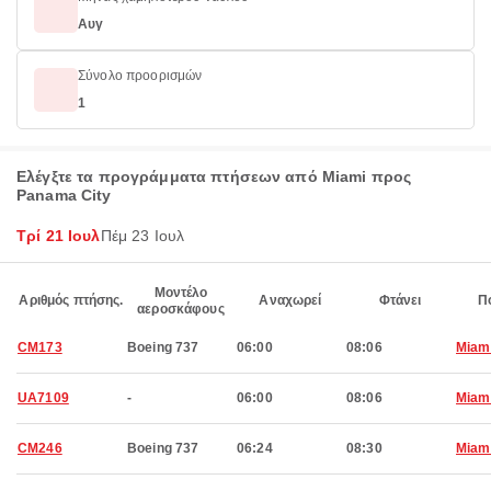
Αυγ
Σύνολο προορισμών
1
Ελέγξτε τα προγράμματα πτήσεων από Miami προς
Panama City
Τρί 21 Ιουλ
Πέμ 23 Ιουλ
Μοντέλο
Αριθμός πτήσης.
Αναχωρεί
Φτάνει
Π
αεροσκάφους
CM173
Boeing 737
06:00
08:06
Miam
UA7109
-
06:00
08:06
Miam
CM246
Boeing 737
06:24
08:30
Miam