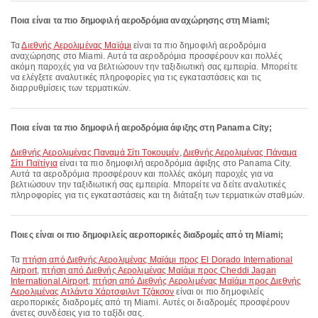
Ποια είναι τα πιο δημοφιλή αεροδρόμια αναχώρησης στη Miami;
Τα
Διεθνής Αερολιμένας Μαϊάμι
είναι τα πιο δημοφιλή αεροδρόμια
αναχώρησης στο Miami. Αυτά τα αεροδρόμια προσφέρουν και πολλές
ακόμη παροχές για να βελτιώσουν την ταξιδιωτική σας εμπειρία. Μπορείτε
να ελέγξετε αναλυτικές πληροφορίες για τις εγκαταστάσεις και τις
διαρρυθμίσεις των τερματικών.
Ποια είναι τα πιο δημοφιλή αεροδρόμια άφιξης στη Panama City;
Διεθνής Αερολιμένας Παναμά Σίτι Τοκουμέν
,
Διεθνής Αερολιμένας Πάναμα
Σίτι Παϊτίγια
είναι τα πιο δημοφιλή αεροδρόμια άφιξης στο Panama City.
Αυτά τα αεροδρόμια προσφέρουν και πολλές ακόμη παροχές για να
βελτιώσουν την ταξιδιωτική σας εμπειρία. Μπορείτε να δείτε αναλυτικές
πληροφορίες για τις εγκαταστάσεις και τη διάταξη των τερματικών σταθμών.
Ποιες είναι οι πιο δημοφιλείς αεροπορικές διαδρομές από τη Miami;
Τα
πτήση από Διεθνής Αερολιμένας Μαϊάμι προς El Dorado International
Airport
,
πτήση από Διεθνής Αερολιμένας Μαϊάμι προς Cheddi Jagan
International Airport
,
πτήση από Διεθνής Αερολιμένας Μαϊάμι προς Διεθνής
Αερολιμένας Ατλάντα Χάρτσφιλντ Τζάκσον
είναι οι πιο δημοφιλείς
αεροπορικές διαδρομές από τη Miami. Αυτές οι διαδρομές προσφέρουν
άνετες συνδέσεις για το ταξίδι σας.