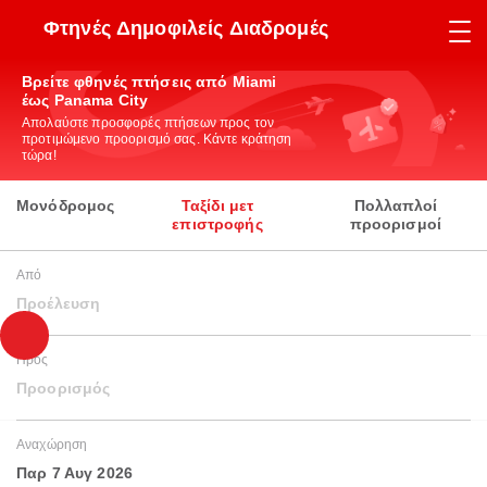
Φτηνές Δημοφιλείς Διαδρομές
Βρείτε φθηνές πτήσεις από Miami
έως Panama City
Απολαύστε προσφορές πτήσεων προς τον
προτιμώμενο προορισμό σας. Κάντε κράτηση
τώρα!
Μονόδρομος
Ταξίδι μετ
Πολλαπλοί
επιστροφής
προορισμοί
Από
Προέλευση
Προς
Προορισμός
Αναχώρηση
Παρ 7 Αυγ 2026