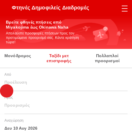
Φτηνές Δημοφιλείς Διαδρομές
Βρείτε φθηνές πτήσεις από
Miyakojima έως Okinawa Naha
Απολαύστε προσφορές πτήσεων προς τον
προτιμώμενο προορισμό σας. Κάντε κράτηση
τώρα!
Μονόδρομος
Ταξίδι μετ
Πολλαπλοί
επιστροφής
προορισμοί
Από
Προέλευση
Προς
Προορισμός
Αναχώρηση
Δευ 10 Αυγ 2026