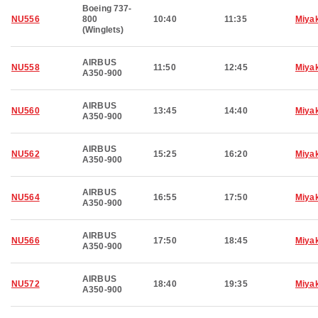
Boeing 737-
NU556
800
10:40
11:35
Miya
(Winglets)
AIRBUS
NU558
11:50
12:45
Miya
A350-900
AIRBUS
NU560
13:45
14:40
Miya
A350-900
AIRBUS
NU562
15:25
16:20
Miya
A350-900
AIRBUS
NU564
16:55
17:50
Miya
A350-900
AIRBUS
NU566
17:50
18:45
Miya
A350-900
AIRBUS
NU572
18:40
19:35
Miya
A350-900