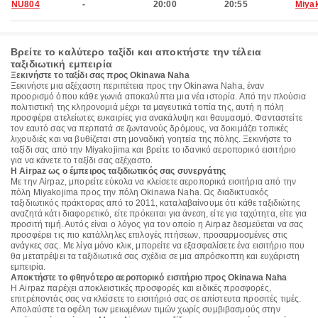
NU804
-
20:00
20:55
Miya
Βρείτε το καλύτερο ταξίδι και αποκτήστε την τέλεια
ταξιδιωτική εμπειρία
Ξεκινήστε το ταξίδι σας προς Okinawa Naha
Ξεκινήστε μια αξέχαστη περιπέτεια προς την Okinawa Naha, έναν
προορισμό όπου κάθε γωνιά αποκαλύπτει μια νέα ιστορία. Από την πλούσια
πολιτιστική της κληρονομιά μέχρι τα μαγευτικά τοπία της, αυτή η πόλη
προσφέρει ατελείωτες ευκαιρίες για ανακάλυψη και θαυμασμό. Φανταστείτε
τον εαυτό σας να περπατά σε ζωντανούς δρόμους, να δοκιμάζει τοπικές
λιχουδιές και να βυθίζεται στη μοναδική γοητεία της πόλης. Ξεκινήστε το
ταξίδι σας από την Miyakojima και βρείτε το ιδανικό αεροπορικό εισιτήριο
για να κάνετε το ταξίδι σας αξέχαστο.
Η Airpaz ως ο έμπειρος ταξιδιωτικός σας συνεργάτης
Με την Airpaz, μπορείτε εύκολα να κλείσετε αεροπορικά εισιτήρια από την
πόλη Miyakojima προς την πόλη Okinawa Naha. Ως διαδικτυακός
ταξιδιωτικός πράκτορας από το 2011, καταλαβαίνουμε ότι κάθε ταξιδιώτης
αναζητά κάτι διαφορετικό, είτε πρόκειται για άνεση, είτε για ταχύτητα, είτε για
προσιτή τιμή. Αυτός είναι ο λόγος για τον οποίο η Airpaz δεσμεύεται να σας
προσφέρει τις πιο κατάλληλες επιλογές πτήσεων, προσαρμοσμένες στις
ανάγκες σας. Με λίγα μόνο κλικ, μπορείτε να εξασφαλίσετε ένα εισιτήριο που
θα μετατρέψει τα ταξιδιωτικά σας σχέδια σε μια απρόσκοπτη και ευχάριστη
εμπειρία.
Αποκτήστε το φθηνότερο αεροπορικό εισιτήριο προς Okinawa Naha
Η Airpaz παρέχει αποκλειστικές προσφορές και ειδικές προσφορές,
επιτρέποντάς σας να κλείσετε το εισιτήριό σας σε απίστευτα προσιτές τιμές.
Απολαύστε τα οφέλη των μειωμένων τιμών χωρίς συμβιβασμούς στην