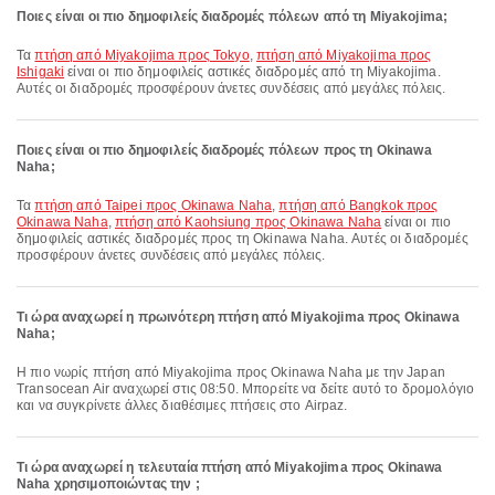
Ποιες είναι οι πιο δημοφιλείς διαδρομές πόλεων από τη Miyakojima;
Τα
πτήση από Miyakojima προς Tokyo
,
πτήση από Miyakojima προς
Ishigaki
είναι οι πιο δημοφιλείς αστικές διαδρομές από τη Miyakojima.
Αυτές οι διαδρομές προσφέρουν άνετες συνδέσεις από μεγάλες πόλεις.
Ποιες είναι οι πιο δημοφιλείς διαδρομές πόλεων προς τη Okinawa
Naha;
Τα
πτήση από Taipei προς Okinawa Naha
,
πτήση από Bangkok προς
Okinawa Naha
,
πτήση από Kaohsiung προς Okinawa Naha
είναι οι πιο
δημοφιλείς αστικές διαδρομές προς τη Okinawa Naha. Αυτές οι διαδρομές
προσφέρουν άνετες συνδέσεις από μεγάλες πόλεις.
Τι ώρα αναχωρεί η πρωινότερη πτήση από Miyakojima προς Okinawa
Naha;
Η πιο νωρίς πτήση από Miyakojima προς Okinawa Naha με την Japan
Transocean Air αναχωρεί στις 08:50. Μπορείτε να δείτε αυτό το δρομολόγιο
και να συγκρίνετε άλλες διαθέσιμες πτήσεις στο Airpaz.
Τι ώρα αναχωρεί η τελευταία πτήση από Miyakojima προς Okinawa
Naha χρησιμοποιώντας την ;