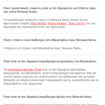
Ποιες αεροπορικές εταιρείες είναι οι πιο δημοφιλείς για πτήσεις προς
την πόλη Okinawa Naha;
Οι περισσότεροι ταξιδιώτες προς το Okinawa Naha πετούν με την
αεροπορική εταιρεία
Thai AirAsia
,
Peach Aviation
,
Thai Lion Air
, την πιο
δημοφιλή που εξυπηρετεί αυτόν τον προορισμό.
Πόσες πτήσεις είναι διαθέσιμες από Miyakojima προς Okinawa Naha;
Υπάρχουν 14 πτήσεις από Miyakojima προς Okinawa Naha.
Ποια είναι τα πιο δημοφιλή αεροδρόμια αναχώρησης στη Miyakojima;
Τα
Αεροδρόμιο Μιγιάκο Τζίμα
είναι τα πιο δημοφιλή αεροδρόμια
αναχώρησης στο Miyakojima. Αυτά τα αεροδρόμια προσφέρουν Ταξί και
πολλές ακόμη παροχές για να βελτιώσουν την ταξιδιωτική σας εμπειρία.
Μπορείτε να ελέγξετε αναλυτικές πληροφορίες για τις εγκαταστάσεις και τις
διαρρυθμίσεις των τερματικών.
Ποια είναι τα πιο δημοφιλή αεροδρόμια άφιξης στη Okinawa Naha;