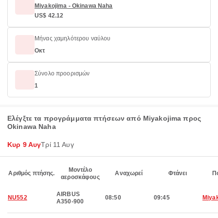
Miyakojima - Okinawa Naha
US$ 42.12
Μήνας χαμηλότερου ναύλου
Οκτ
Σύνολο προορισμών
1
Ελέγξτε τα προγράμματα πτήσεων από Miyakojima προς
Okinawa Naha
Κυρ 9 Αυγ
Τρί 11 Αυγ
Μοντέλο
Αριθμός πτήσης.
Αναχωρεί
Φτάνει
Π
αεροσκάφους
AIRBUS
NU552
08:50
09:45
Miya
A350-900