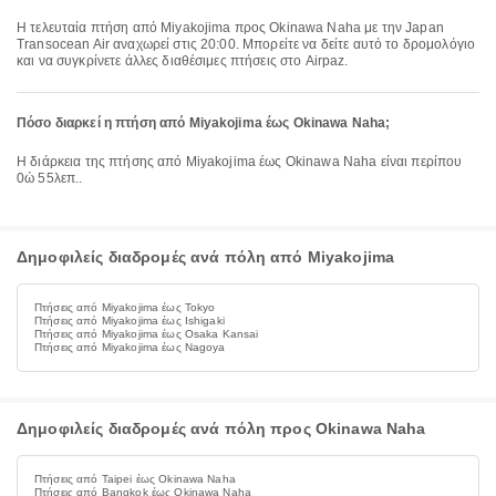
Η τελευταία πτήση από Miyakojima προς Okinawa Naha με την Japan
Transocean Air αναχωρεί στις 20:00. Μπορείτε να δείτε αυτό το δρομολόγιο
και να συγκρίνετε άλλες διαθέσιμες πτήσεις στο Airpaz.
Πόσο διαρκεί η πτήση από Miyakojima έως Okinawa Naha;
Η διάρκεια της πτήσης από Miyakojima έως Okinawa Naha είναι περίπου
0ώ 55λεπ..
Δημοφιλείς διαδρομές ανά πόλη από Miyakojima
Πτήσεις από Miyakojima έως Tokyo
Πτήσεις από Miyakojima έως Ishigaki
Πτήσεις από Miyakojima έως Osaka Kansai
Πτήσεις από Miyakojima έως Nagoya
Δημοφιλείς διαδρομές ανά πόλη προς Okinawa Naha
Πτήσεις από Taipei έως Okinawa Naha
Πτήσεις από Bangkok έως Okinawa Naha