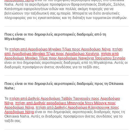
Αεροδρόμιο Νάχα
είναι τα πιο δημοφιλή αεροδρόμια άφιξης στο Okinawa
Naha. Αυτά τα αεροδρόμια προσφέρουν Βρεφονηπιακός Σταθμός, Σαλόνι,
Κατάστημα αφορολογήτων ειδών και πολλές ακόμη παροχές για να
βελτιώσουν την ταξιδιωτική σας εμπειρία. Μπορείτε να δείτε αναλυτικές
πληροφορίες για τις εγκαταστάσεις και τη διάταξη των τερματικών σταθμών.
Ποιες είναι οι πιο δημοφιλείς αεροπορικές διαδρομές από τη
Miyakojima;
Τα
πτήση από Αεροδρόμιο Μιγιάκο Τζίμα προς Αεροδρόμιο Νάχα
,
πτήση
από Αεροδρόμιο Μιγιάκο Τζίμα προς Αεροδρόμιο Χανέντα
,
πτήση από
Αεροδρόμιο Μιγιάκο Τζίμα προς Αεροδρόμιο Ναγκόγια Τσούμπου Σεντρέρ
είναι οι πιο δημοφιλείς αεροπορικές διαδρομές από τη Miyakojima. Αυτές οι
διαδρομές προσφέρουν άνετες συνδέσεις για το ταξίδι σας.
Ποιες είναι οι πιο δημοφιλείς αεροπορικές διαδρομές προς τη Okinawa
Naha;
Τα
πτήση από Διεθνές Αεροδρόμιο Ταϊβάν Ταογιουάν προς Αεροδρόμιο
Νάχα
,
πτήση από Διεθνές αεροδρόμιο Μπανγκόκ Ντον Μέουγκ προς
Αεροδρόμιο Νάχα
,
πτήση από Διεθνής Αεροδρόμιο Κάοχσιουνγκ προς
Αεροδρόμιο Νάχα
είναι οι πιο δημοφιλείς αεροπορικές διαδρομές προς τη
Okinawa Naha. Αυτές οι διαδρομές προσφέρουν άνετες συνδέσεις για το
ταξίδι σας.