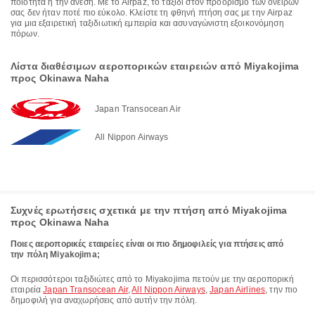
ποιότητα ή την άνεση. Με το Airpaz, το ταξίδι στον προορισμό των ονείρων
σας δεν ήταν ποτέ πιο εύκολο. Κλείστε τη φθηνή πτήση σας με την Airpaz
για μια εξαιρετική ταξιδιωτική εμπειρία και ασυναγώνιστη εξοικονόμηση
πόρων.
Λίστα διαθέσιμων αεροπορικών εταιρειών από Miyakojima
προς Okinawa Naha
Japan Transocean Air
All Nippon Airways
Συχνές ερωτήσεις σχετικά με την πτήση από Miyakojima
προς Okinawa Naha
Ποιες αεροπορικές εταιρείες είναι οι πιο δημοφιλείς για πτήσεις από
την πόλη Miyakojima;
Οι περισσότεροι ταξιδιώτες από το Miyakojima πετούν με την αεροπορική
εταιρεία
Japan Transocean Air
,
All Nippon Airways
,
Japan Airlines
, την πιο
δημοφιλή για αναχωρήσεις από αυτήν την πόλη.