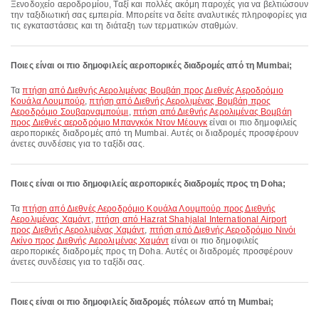
Ξενοδοχείο αεροδρομίου, Ταξί και πολλές ακόμη παροχές για να βελτιώσουν
την ταξιδιωτική σας εμπειρία. Μπορείτε να δείτε αναλυτικές πληροφορίες για
τις εγκαταστάσεις και τη διάταξη των τερματικών σταθμών.
Ποιες είναι οι πιο δημοφιλείς αεροπορικές διαδρομές από τη Mumbai;
Τα
πτήση από Διεθνής Αερολιμένας Βομβάη προς Διεθνές Αεροδρόμιο
Κουάλα Λουμπούρ
,
πτήση από Διεθνής Αερολιμένας Βομβάη προς
Αεροδρόμιο Σουβαρναμπούμι
,
πτήση από Διεθνής Αερολιμένας Βομβάη
προς Διεθνές αεροδρόμιο Μπανγκόκ Ντον Μέουγκ
είναι οι πιο δημοφιλείς
αεροπορικές διαδρομές από τη Mumbai. Αυτές οι διαδρομές προσφέρουν
άνετες συνδέσεις για το ταξίδι σας.
Ποιες είναι οι πιο δημοφιλείς αεροπορικές διαδρομές προς τη Doha;
Τα
πτήση από Διεθνές Αεροδρόμιο Κουάλα Λουμπούρ προς Διεθνής
Αερολιμένας Χαμάντ
,
πτήση από Hazrat Shahjalal International Airport
προς Διεθνής Αερολιμένας Χαμάντ
,
πτήση από Διεθνής Αεροδρόμιο Νινόι
Ακίνο προς Διεθνής Αερολιμένας Χαμάντ
είναι οι πιο δημοφιλείς
αεροπορικές διαδρομές προς τη Doha. Αυτές οι διαδρομές προσφέρουν
άνετες συνδέσεις για το ταξίδι σας.
Ποιες είναι οι πιο δημοφιλείς διαδρομές πόλεων από τη Mumbai;