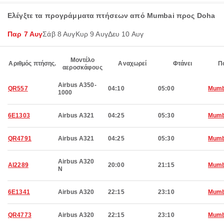
Ελέγξτε τα προγράμματα πτήσεων από Mumbai προς Doha
Παρ 7 Αυγ
Σάβ 8 Αυγ
Κυρ 9 Αυγ
Δευ 10 Αυγ
Μοντέλο
Αριθμός πτήσης.
Αναχωρεί
Φτάνει
Π
αεροσκάφους
Airbus A350-
QR557
04:10
05:00
Mumb
1000
6E1303
Airbus A321
04:25
05:30
Mumb
QR4791
Airbus A321
04:25
05:30
Mumb
Airbus A320
AI2289
20:00
21:15
Mumb
N
6E1341
Airbus A320
22:15
23:10
Mumb
QR4773
Airbus A320
22:15
23:10
Mumb