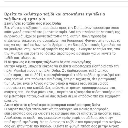
Βρείτε το καλύτερο ταξίδι και αποκτήστε την τέλεια
ταξιδιωτική εμπειρία
Ξεκινήστε το ταξίδι σας προς Doha
Ξεκινήστε μια αξέχαστη περιπέτεια προς την Doha, έναν προορισμό όπου
κάθε γωνιά αποκαλύπτει μια νέα ιστορία. Από την πλούσια πολιτιστική της
κληρονομιά μέχρι τα μαγευτικά τοπία της, αυτή η πόλη προσφέρει
ατελείωτες ευκαιρίες για ανακάλυψη και θαυμασμό. Φανταστείτε τον εαυτό
σας να περπατά σε ζωντανούς δρόμους, να δοκιμάζει τοπικές λιχουδιές και
να βυθίζεται στη μοναδική γοητεία της πόλης. Ξεκινήστε το ταξίδι σας από
την Mumbai και βρείτε το ιδανικό αεροπορικό εισιτήριο για να κάνετε το
ταξίδι σας αξέχαστο.
Η Airpaz ως ο έμπειρος ταξιδιωτικός σας συνεργάτης
Με την Airpaz, μπορείτε εύκολα να κλείσετε αεροπορικά εισιτήρια από την
πόλη Mumbai προς την πόλη Doha. Ως διαδικτυακός ταξιδιωτικός
πράκτορας από το 2011, καταλαβαίνουμε ότι κάθε ταξιδιώτης αναζητά κάτι
διαφορετικό, είτε πρόκειται για άνεση, είτε για ταχύτητα, είτε για προσιτή
τιμή. Αυτός είναι ο λόγος για τον οποίο η Airpaz δεσμεύεται να σας
προσφέρει τις πιο κατάλληλες επιλογές πτήσεων, προσαρμοσμένες στις
ανάγκες σας. Με λίγα μόνο κλικ, μπορείτε να εξασφαλίσετε ένα εισιτήριο που
θα μετατρέψει τα ταξιδιωτικά σας σχέδια σε μια απρόσκοπτη και ευχάριστη
εμπειρία.
Αποκτήστε το φθηνότερο αεροπορικό εισιτήριο προς Doha
Η Airpaz παρέχει αποκλειστικές προσφορές και ειδικές προσφορές,
επιτρέποντάς σας να κλείσετε το εισιτήριό σας σε απίστευτα προσιτές τιμές.
Απολαύστε τα οφέλη των μειωμένων τιμών χωρίς συμβιβασμούς στην
ποιότητα ή την άνεση. Με το Airpaz, το ταξίδι στον προορισμό των ονείρων
σας δεν ήταν ποτέ πιο εύκολο. Κλείστε τη φθηνή πτήση σας με την Airpaz