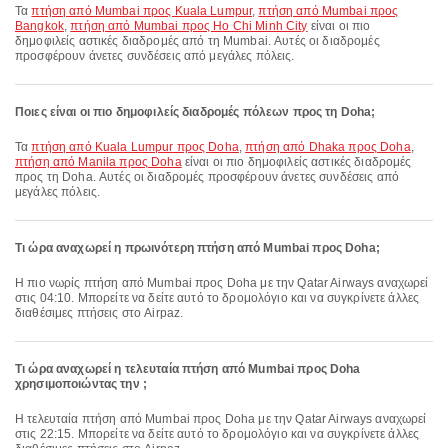
Τα
πτήση από Mumbai προς Kuala Lumpur
,
πτήση από Mumbai προς
Bangkok
,
πτήση από Mumbai προς Ho Chi Minh City
είναι οι πιο
δημοφιλείς αστικές διαδρομές από τη Mumbai. Αυτές οι διαδρομές
προσφέρουν άνετες συνδέσεις από μεγάλες πόλεις.
Ποιες είναι οι πιο δημοφιλείς διαδρομές πόλεων προς τη Doha;
Τα
πτήση από Kuala Lumpur προς Doha
,
πτήση από Dhaka προς Doha
,
πτήση από Manila προς Doha
είναι οι πιο δημοφιλείς αστικές διαδρομές
προς τη Doha. Αυτές οι διαδρομές προσφέρουν άνετες συνδέσεις από
μεγάλες πόλεις.
Τι ώρα αναχωρεί η πρωινότερη πτήση από Mumbai προς Doha;
Η πιο νωρίς πτήση από Mumbai προς Doha με την Qatar Airways αναχωρεί
στις 04:10. Μπορείτε να δείτε αυτό το δρομολόγιο και να συγκρίνετε άλλες
διαθέσιμες πτήσεις στο Airpaz.
Τι ώρα αναχωρεί η τελευταία πτήση από Mumbai προς Doha
χρησιμοποιώντας την ;
Η τελευταία πτήση από Mumbai προς Doha με την Qatar Airways αναχωρεί
στις 22:15. Μπορείτε να δείτε αυτό το δρομολόγιο και να συγκρίνετε άλλες