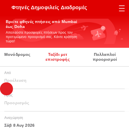
Φτηνές Δημοφιλείς Διαδρομές
Βρείτε φθηνές πτήσεις από Mumbai
έως Doha
Απολαύστε προσφορές πτήσεων προς τον
προτιμώμενο προορισμό σας. Κάντε κράτηση
τώρα!
Μονόδρομος
Ταξίδι μετ
Πολλαπλοί
επιστροφής
προορισμοί
Από
Προέλευση
Προς
Προορισμός
Αναχώρηση
Σάβ 8 Αυγ 2026