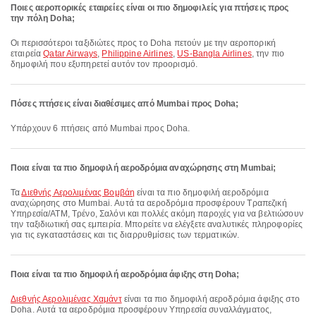
Ποιες αεροπορικές εταιρείες είναι οι πιο δημοφιλείς για πτήσεις προς
την πόλη Doha;
Οι περισσότεροι ταξιδιώτες προς το Doha πετούν με την αεροπορική
εταιρεία
Qatar Airways
,
Philippine Airlines
,
US-Bangla Airlines
, την πιο
δημοφιλή που εξυπηρετεί αυτόν τον προορισμό.
Πόσες πτήσεις είναι διαθέσιμες από Mumbai προς Doha;
Υπάρχουν 6 πτήσεις από Mumbai προς Doha.
Ποια είναι τα πιο δημοφιλή αεροδρόμια αναχώρησης στη Mumbai;
Τα
Διεθνής Αερολιμένας Βομβάη
είναι τα πιο δημοφιλή αεροδρόμια
αναχώρησης στο Mumbai. Αυτά τα αεροδρόμια προσφέρουν Τραπεζική
Υπηρεσία/ΑΤΜ, Τρένο, Σαλόνι και πολλές ακόμη παροχές για να βελτιώσουν
την ταξιδιωτική σας εμπειρία. Μπορείτε να ελέγξετε αναλυτικές πληροφορίες
για τις εγκαταστάσεις και τις διαρρυθμίσεις των τερματικών.
Ποια είναι τα πιο δημοφιλή αεροδρόμια άφιξης στη Doha;
Διεθνής Αερολιμένας Χαμάντ
είναι τα πιο δημοφιλή αεροδρόμια άφιξης στο
Doha. Αυτά τα αεροδρόμια προσφέρουν Υπηρεσία συναλλάγματος,