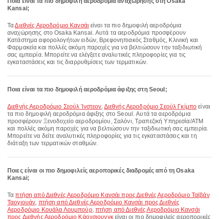
Ποια είναι τα πιο δημοφιλή αεροδρόμια αναχώρησης στη Osaka
Kansai;
Τα
Διεθνές Αεροδρόμιο Κανσάι
είναι τα πιο δημοφιλή αεροδρόμια
αναχώρησης στο Osaka Kansai. Αυτά τα αεροδρόμια προσφέρουν
Κατάστημα αφορολογήτων ειδών, Βρεφονηπιακός Σταθμός, Κλινική και
Φαρμακεία και πολλές ακόμη παροχές για να βελτιώσουν την ταξιδιωτική
σας εμπειρία. Μπορείτε να ελέγξετε αναλυτικές πληροφορίες για τις
εγκαταστάσεις και τις διαρρυθμίσεις των τερματικών.
Ποια είναι τα πιο δημοφιλή αεροδρόμια άφιξης στη Seoul;
Διεθνής Αεροδρόμιο Σεούλ Ίνστεον
,
Διεθνής Αεροδρόμιο Σεούλ Γκίμπο
είναι
τα πιο δημοφιλή αεροδρόμια άφιξης στο Seoul. Αυτά τα αεροδρόμια
προσφέρουν Ξενοδοχείο αεροδρομίου, Σαλόνι, Τραπεζική Υπηρεσία/ΑΤΜ
και πολλές ακόμη παροχές για να βελτιώσουν την ταξιδιωτική σας εμπειρία.
Μπορείτε να δείτε αναλυτικές πληροφορίες για τις εγκαταστάσεις και τη
διάταξη των τερματικών σταθμών.
Ποιες είναι οι πιο δημοφιλείς αεροπορικές διαδρομές από τη Osaka
Kansai;
Τα
πτήση από Διεθνές Αεροδρόμιο Κανσάι προς Διεθνές Αεροδρόμιο Ταϊβάν
Ταογιουάν
,
πτήση από Διεθνές Αεροδρόμιο Κανσάι προς Διεθνές
Αεροδρόμιο Κουάλα Λουμπούρ
,
πτήση από Διεθνές Αεροδρόμιο Κανσάι
προς Διεθνής Αεροδρόμιο Κάοχσιουνγκ
είναι οι πιο δημοφιλείς αεροπορικές