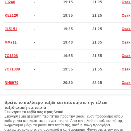
LJ240
-
19:15
21:05
Osak
KE2120
-
19:35
21:25
Osak
JL5151
-
19:35
21:25
Osak
MM711
-
19:40
21:35
Osak
7C1308
-
19:55
21:55
Osak
7C71308
-
19:55
21:55
Osak
NH6979
-
20:30
22:25
Osak
Βρείτε το καλύτερο ταξίδι και αποκτήστε την τέλεια
ταξιδιωτική εμπειρία
Ξεκινήστε το ταξίδι σας προς Seoul
Ξεκινήστε μια αξέχαστη περιπέτεια προς την Seoul, έναν προορισμό όπου
κάθε γωνιά αποκαλύπτει μια νέα ιστορία. Από την πλούσια πολιτιστική της
κληρονομιά μέχρι τα μαγευτικά τοπία της, αυτή η πόλη προσφέρει
ατελείωτες ευκαιρίες για ανακάλυψη και θαυμασμό. Φανταστείτε τον εαυτό