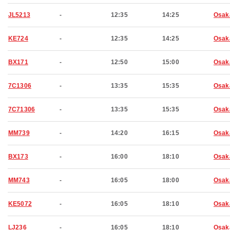
JL5213
-
12:35
14:25
Osak
KE724
-
12:35
14:25
Osak
BX171
-
12:50
15:00
Osak
7C1306
-
13:35
15:35
Osak
7C71306
-
13:35
15:35
Osak
MM739
-
14:20
16:15
Osak
BX173
-
16:00
18:10
Osak
MM743
-
16:05
18:00
Osak
KE5072
-
16:05
18:10
Osak
LJ236
-
16:05
18:10
Osak