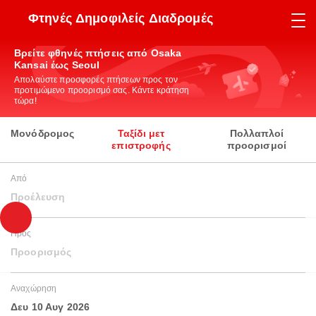
Φτηνές Δημοφιλείς Διαδρομές
Βρείτε φθηνές πτήσεις από Osaka
Kansai έως Seoul
Απολαύστε προσφορές πτήσεων προς τον
προτιμώμενο προορισμό σας. Κάντε κράτηση
τώρα!
Μονόδρομος
Ταξίδι μετ
Πολλαπλοί
επιστροφής
προορισμοί
Από
Προέλευση
Προς
Προορισμός
Αναχώρηση
Δευ 10 Αυγ 2026