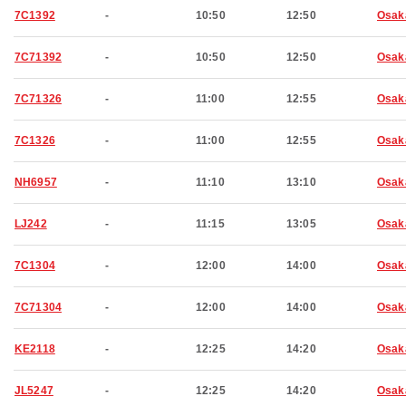
7C1392
-
10:50
12:50
Osak
7C71392
-
10:50
12:50
Osak
7C71326
-
11:00
12:55
Osak
7C1326
-
11:00
12:55
Osak
NH6957
-
11:10
13:10
Osak
LJ242
-
11:15
13:05
Osak
7C1304
-
12:00
14:00
Osak
7C71304
-
12:00
14:00
Osak
KE2118
-
12:25
14:20
Osak
JL5247
-
12:25
14:20
Osak