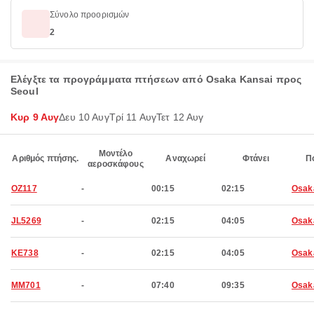
Σύνολο προορισμών
2
Ελέγξτε τα προγράμματα πτήσεων από Osaka Kansai προς
Seoul
Κυρ 9 Αυγ
Δευ 10 Αυγ
Τρί 11 Αυγ
Τετ 12 Αυγ
Μοντέλο
Αριθμός πτήσης.
Αναχωρεί
Φτάνει
Π
αεροσκάφους
OZ117
-
00:15
02:15
Osak
JL5269
-
02:15
04:05
Osak
KE738
-
02:15
04:05
Osak
MM701
-
07:40
09:35
Osak