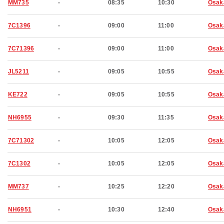
MM735
-
08:35
10:30
Osak
7C1396
-
09:00
11:00
Osak
7C71396
-
09:00
11:00
Osak
JL5211
-
09:05
10:55
Osak
KE722
-
09:05
10:55
Osak
NH6955
-
09:30
11:35
Osak
7C71302
-
10:05
12:05
Osak
7C1302
-
10:05
12:05
Osak
MM737
-
10:25
12:20
Osak
NH6951
-
10:30
12:40
Osak