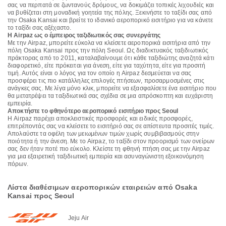
σας να περπατά σε ζωντανούς δρόμους, να δοκιμάζει τοπικές λιχουδιές και
να βυθίζεται στη μοναδική γοητεία της πόλης. Ξεκινήστε το ταξίδι σας από
την Osaka Kansai και βρείτε το ιδανικό αεροπορικό εισιτήριο για να κάνετε
το ταξίδι σας αξέχαστο.
Η Airpaz ως ο έμπειρος ταξιδιωτικός σας συνεργάτης
Με την Airpaz, μπορείτε εύκολα να κλείσετε αεροπορικά εισιτήρια από την
πόλη Osaka Kansai προς την πόλη Seoul. Ως διαδικτυακός ταξιδιωτικός
πράκτορας από το 2011, καταλαβαίνουμε ότι κάθε ταξιδιώτης αναζητά κάτι
διαφορετικό, είτε πρόκειται για άνεση, είτε για ταχύτητα, είτε για προσιτή
τιμή. Αυτός είναι ο λόγος για τον οποίο η Airpaz δεσμεύεται να σας
προσφέρει τις πιο κατάλληλες επιλογές πτήσεων, προσαρμοσμένες στις
ανάγκες σας. Με λίγα μόνο κλικ, μπορείτε να εξασφαλίσετε ένα εισιτήριο που
θα μετατρέψει τα ταξιδιωτικά σας σχέδια σε μια απρόσκοπτη και ευχάριστη
εμπειρία.
Αποκτήστε το φθηνότερο αεροπορικό εισιτήριο προς Seoul
Η Airpaz παρέχει αποκλειστικές προσφορές και ειδικές προσφορές,
επιτρέποντάς σας να κλείσετε το εισιτήριό σας σε απίστευτα προσιτές τιμές.
Απολαύστε τα οφέλη των μειωμένων τιμών χωρίς συμβιβασμούς στην
ποιότητα ή την άνεση. Με το Airpaz, το ταξίδι στον προορισμό των ονείρων
σας δεν ήταν ποτέ πιο εύκολο. Κλείστε τη φθηνή πτήση σας με την Airpaz
για μια εξαιρετική ταξιδιωτική εμπειρία και ασυναγώνιστη εξοικονόμηση
πόρων.
Λίστα διαθέσιμων αεροπορικών εταιρειών από Osaka
Kansai προς Seoul
Jeju Air