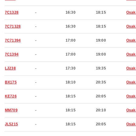
7C1328
-
16:30
18:15
Osak
7C71328
-
16:30
18:15
Osak
7C71394
-
17:00
19:00
Osak
7C1394
-
17:00
19:00
Osak
LJ238
-
17:30
19:35
Osak
BX175
-
18:10
20:35
Osak
KE726
-
18:15
20:05
Osak
MM709
-
18:15
20:10
Osak
JL5215
-
18:15
20:05
Osak