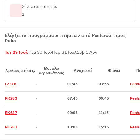
Σύνολο προορισμών
1
Ελέγξτε τα προγράμματα πτήσεων από Peshawar προς
Dubai
Τετ 29 Ιουλ
Πέμ 30 Ιουλ
Παρ 31 Ιουλ
Σάβ 1 Αυγ
Μοντέλο
Αριθμός πτήσης.
Αναχωρεί
Φτάνει
Π
αεροσκάφους
FZ376
-
01:45
03:55
Pesh
PK283
-
07:45
09:45
Pesh
EK637
-
09:05
11:15
Pesh
PK283
-
13:00
15:15
Pesh