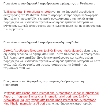
Ποια είναι τα πιο δημοφιλή αεροδρόμια αναχώρησης στη Peshawar;
Τα
Bacha Khan International Airport
είναι τα πιο δημοφιλή αεροδρόμια
αναχώρησης στο Peshawar. Αυτά τα αεροδρόμια προσφέρουν Λεωφορείο,
Τραπεζική Υπηρεσία/ΑΤΜ, Υπηρεσία συναλλάγματος και πολλές ακόμη
παροχές για να βελτιώσουν την ταξιδιωτική σας εμπειρία. Μπορείτε να
ελέγξετε αναλυτικές πληροφορίες για τις εγκαταστάσεις και τις διαρρυθμίσεις
των τερματικών.
Ποια είναι τα πιο δημοφιλή αεροδρόμια άφιξης στη Dubai;
Διεθνές Αεροδρόμιο Ντουμπάι
,
Διεθνές Ντουμπάι Αλ Μακτούμ
είναι τα πιο
δημοφιλή αεροδρόμια άφιξης στο Dubai. Αυτά τα αεροδρόμια προσφέρουν
Ταξί, Αναπηρικό αμαξίδιο, Ξενοδοχείο αεροδρομίου και πολλές ακόμη
παροχές για να βελτιώσουν την ταξιδιωτική σας εμπειρία. Μπορείτε να δείτε
αναλυτικές πληροφορίες για τις εγκαταστάσεις και τη διάταξη των
τερματικών σταθμών.
Ποιες είναι οι πιο δημοφιλείς αεροπορικές διαδρομές από τη
Peshawar;
Τα
πτήση από Bacha Khan International Airport προς Jinnah International
Airport
,
πτήση από Bacha Khan International Airport προς Διεθνής
Αερολιμένας Χαμάντ
,
πτήση από Bacha Khan International Airport προς
King Khalid International Airport
είναι οι πιο δημοφιλείς αεροπορικές