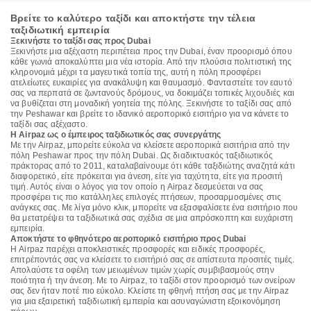
Βρείτε το καλύτερο ταξίδι και αποκτήστε την τέλεια
ταξιδιωτική εμπειρία
Ξεκινήστε το ταξίδι σας προς Dubai
Ξεκινήστε μια αξέχαστη περιπέτεια προς την Dubai, έναν προορισμό όπου
κάθε γωνιά αποκαλύπτει μια νέα ιστορία. Από την πλούσια πολιτιστική της
κληρονομιά μέχρι τα μαγευτικά τοπία της, αυτή η πόλη προσφέρει
ατελείωτες ευκαιρίες για ανακάλυψη και θαυμασμό. Φανταστείτε τον εαυτό
σας να περπατά σε ζωντανούς δρόμους, να δοκιμάζει τοπικές λιχουδιές και
να βυθίζεται στη μοναδική γοητεία της πόλης. Ξεκινήστε το ταξίδι σας από
την Peshawar και βρείτε το ιδανικό αεροπορικό εισιτήριο για να κάνετε το
ταξίδι σας αξέχαστο.
Η Airpaz ως ο έμπειρος ταξιδιωτικός σας συνεργάτης
Με την Airpaz, μπορείτε εύκολα να κλείσετε αεροπορικά εισιτήρια από την
πόλη Peshawar προς την πόλη Dubai. Ως διαδικτυακός ταξιδιωτικός
πράκτορας από το 2011, καταλαβαίνουμε ότι κάθε ταξιδιώτης αναζητά κάτι
διαφορετικό, είτε πρόκειται για άνεση, είτε για ταχύτητα, είτε για προσιτή
τιμή. Αυτός είναι ο λόγος για τον οποίο η Airpaz δεσμεύεται να σας
προσφέρει τις πιο κατάλληλες επιλογές πτήσεων, προσαρμοσμένες στις
ανάγκες σας. Με λίγα μόνο κλικ, μπορείτε να εξασφαλίσετε ένα εισιτήριο που
θα μετατρέψει τα ταξιδιωτικά σας σχέδια σε μια απρόσκοπτη και ευχάριστη
εμπειρία.
Αποκτήστε το φθηνότερο αεροπορικό εισιτήριο προς Dubai
Η Airpaz παρέχει αποκλειστικές προσφορές και ειδικές προσφορές,
επιτρέποντάς σας να κλείσετε το εισιτήριό σας σε απίστευτα προσιτές τιμές.
Απολαύστε τα οφέλη των μειωμένων τιμών χωρίς συμβιβασμούς στην
ποιότητα ή την άνεση. Με το Airpaz, το ταξίδι στον προορισμό των ονείρων
σας δεν ήταν ποτέ πιο εύκολο. Κλείστε τη φθηνή πτήση σας με την Airpaz
για μια εξαιρετική ταξιδιωτική εμπειρία και ασυναγώνιστη εξοικονόμηση