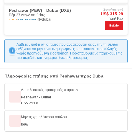
Peshawar (PEW)
Dubai (DXB)
Ξεκινήστε από
US$ 315.29
Πέμ 27 Αυγ
Απευθείας
Τιμή/ Pax
flydubai
Βιβλίο
Λάβετε υπόψη ότι οι τιμές που αναφέρονται σε αυτήν τη σελίδα
ενδέχεται να μην είναι ενημερωμένες και υπόκεινται σε αλλαγές
χωρίς προηγούμενη ειδοποίηση. Προσπαθούμε να παρέχουμε τις
πιο ακριβείς και ενημερωμένες πληροφορίες.
Πληροφορίες πτήσης από Peshawar προς Dubai
Αποκλειστικές προσφορές πτήσεων
Peshawar - Dubai
US$ 251.8
Μήνας χαμηλότερου ναύλου
Ιουλ