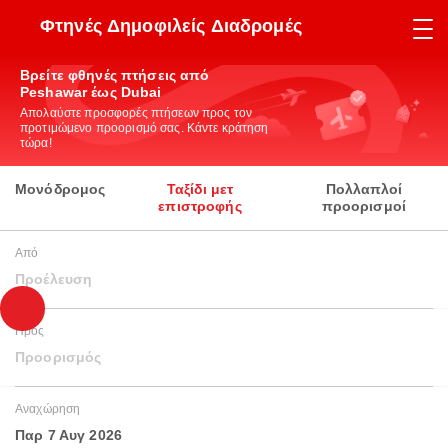
Φτηνές Δημοφιλείς Διαδρομές
Βρείτε φθηνές πτήσεις από
Peshawar έως Dubai
Απολαύστε προσφορές πτήσεων προς τον
προτιμώμενο προορισμό σας. Κάντε κράτηση
τώρα!
Μονόδρομος
Ταξίδι μετ
Πολλαπλοί
επιστροφής
προορισμοί
Από
Προέλευση
Προς
Προορισμός
Αναχώρηση
Παρ 7 Αυγ 2026