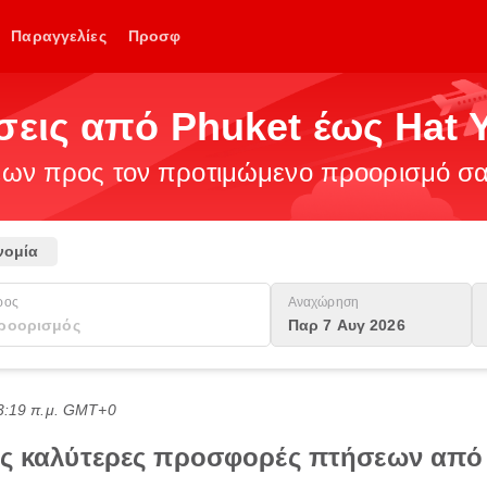
Παραγγελίες
Προσφ
σεις από Phuket έως Hat Y
ν προς τον προτιμώμενο προορισμό σας
νομία
ρος
Αναχώρηση
Παρ 7 Αυγ 2026
03:19 π.μ. GMT+0
τις καλύτερες προσφορές πτήσεων από 