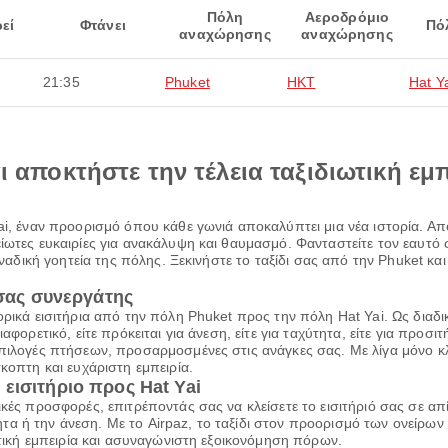
Πόλη
Αεροδρόμιο
εί
Φτάνει
Πό
αναχώρησης
αναχώρησης
21:35
Phuket
HKT
Hat Y
αι αποκτήστε την τέλεια ταξιδιωτική εμ
ai, έναν προορισμό όπου κάθε γωνιά αποκαλύπτει μια νέα ιστορία. Απ
είωτες ευκαιρίες για ανακάλυψη και θαυμασμό. Φανταστείτε τον εαυτ
οναδική γοητεία της πόλης. Ξεκινήστε το ταξίδι σας από την Phuket και 
 σας συνεργάτης
ορικά εισιτήρια από την πόλη Phuket προς την πόλη Hat Yai. Ως διαδ
φορετικό, είτε πρόκειται για άνεση, είτε για ταχύτητα, είτε για προσιτ
πιλογές πτήσεων, προσαρμοσμένες στις ανάγκες σας. Με λίγα μόνο κλι
κοπτη και ευχάριστη εμπειρία.
εισιτήριο προς Hat Yai
ικές προσφορές, επιτρέποντάς σας να κλείσετε το εισιτήριό σας σε α
α ή την άνεση. Με το Airpaz, το ταξίδι στον προορισμό των ονείρων 
ιωτική εμπειρία και ασυναγώνιστη εξοικονόμηση πόρων.