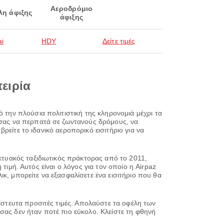
Αεροδρόμιο
λη άφιξης
άφιξης
ai
HDY
Δείτε τιμές
πειρία
ό την πλούσια πολιτιστική της κληρονομιά μέχρι τα
ό σας να περπατά σε ζωντανούς δρόμους, να
βρείτε το ιδανικό αεροπορικό εισιτήριο για να
ικτυακός ταξιδιωτικός πράκτορας από το 2011,
ή τιμή. Αυτός είναι ο λόγος για τον οποίο η Airpaz
κ, μπορείτε να εξασφαλίσετε ένα εισιτήριο που θα
πίστευτα προσιτές τιμές. Απολαύστε τα οφέλη των
σας δεν ήταν ποτέ πιο εύκολο. Κλείστε τη φθηνή