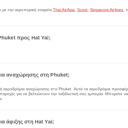
ύν με την αεροπορική εταιρεία
Thai AirAsia
,
Scoot
,
Singapore Airlines
, 
Phuket προς Hat Yai;
μια αναχώρησης στη Phuket;
ιλή αεροδρόμια αναχώρησης στο Phuket. Αυτά τα αεροδρόμια προσφέ
ροχές για να βελτιώσουν την ταξιδιωτική σας εμπειρία. Μπορείτε να 
ν.
α άφιξης στη Hat Yai;