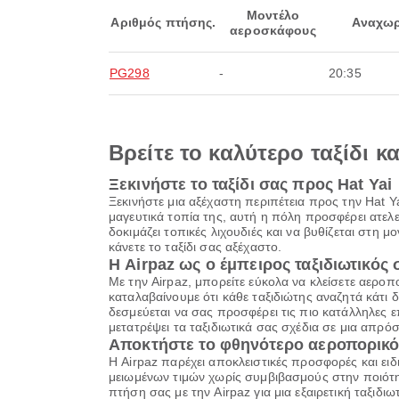
Μοντέλο
Αριθμός πτήσης.
Αναχωρ
αεροσκάφους
PG298
-
20:35
Βρείτε το καλύτερο ταξίδι κ
Ξεκινήστε το ταξίδι σας προς Hat Yai
Ξεκινήστε μια αξέχαστη περιπέτεια προς την Hat Y
μαγευτικά τοπία της, αυτή η πόλη προσφέρει ατελ
δοκιμάζει τοπικές λιχουδιές και να βυθίζεται στη μ
κάνετε το ταξίδι σας αξέχαστο.
Η Airpaz ως ο έμπειρος ταξιδιωτικός
Με την Airpaz, μπορείτε εύκολα να κλείσετε αεροπ
καταλαβαίνουμε ότι κάθε ταξιδιώτης αναζητά κάτι δια
δεσμεύεται να σας προσφέρει τις πιο κατάλληλες ε
μετατρέψει τα ταξιδιωτικά σας σχέδια σε μια απρόσ
Αποκτήστε το φθηνότερο αεροπορικό 
Η Airpaz παρέχει αποκλειστικές προσφορές και ειδ
μειωμένων τιμών χωρίς συμβιβασμούς στην ποιότητ
πτήση σας με την Airpaz για μια εξαιρετική ταξιδ