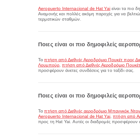
Aeropuerto Internacional de Hat Yai
είναι τα πιο 
Αναμονής και πολλές ακόμη παροχές για να βελτιώσ
τερματικών σταθμών.
Ποιες είναι οι πιο δημοφιλείς αεροπ
Τα
πτήση από Διεθνές Αεροδρόμιο Πουκέτ προς Δ
Λουμπούρ
,
πτήση από Διεθνές Αεροδρόμιο Πουκέ
προσφέρουν άνετες συνδέσεις για το ταξίδι σας.
Ποιες είναι οι πιο δημοφιλείς αεροπο
Τα
πτήση από Διεθνές αεροδρόμιο Μπανγκόκ Ντον 
Aeropuerto Internacional de Hat Yai
,
πτήση από Αε
προς τη Hat Yai. Αυτές οι διαδρομές προσφέρουν άν