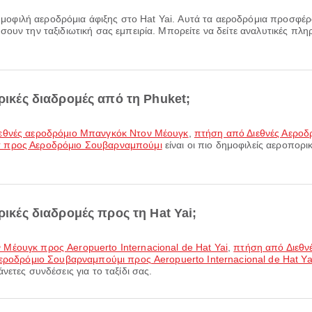
δημοφιλή αεροδρόμια άφιξης στο Hat Yai. Αυτά τα αεροδρόμια προσφέ
ουν την ταξιδιωτική σας εμπειρία. Μπορείτε να δείτε αναλυτικές πληρ
ορικές διαδρομές από τη Phuket;
ιεθνές αεροδρόμιο Μπανγκόκ Ντον Μέουγκ
,
πτήση από Διεθνές Αεροδ
τ προς Αεροδρόμιο Σουβαρναμπούμι
είναι οι πιο δημοφιλείς αεροπορι
ρικές διαδρομές προς τη Hat Yai;
Μέουγκ προς Aeropuerto Internacional de Hat Yai
,
πτήση από Διεθν
ροδρόμιο Σουβαρναμπούμι προς Aeropuerto Internacional de Hat Ya
ετες συνδέσεις για το ταξίδι σας.