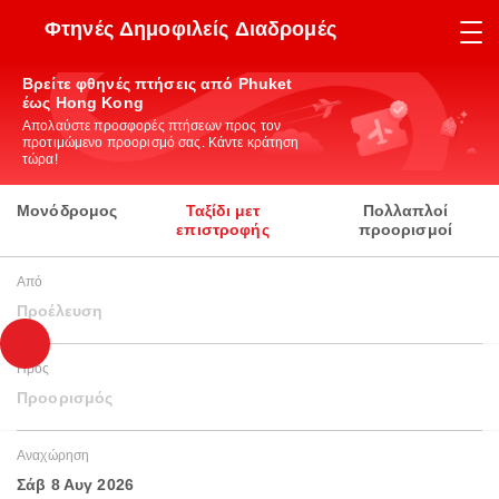
Φτηνές Δημοφιλείς Διαδρομές
Βρείτε φθηνές πτήσεις από Phuket
έως Hong Kong
Απολαύστε προσφορές πτήσεων προς τον
προτιμώμενο προορισμό σας. Κάντε κράτηση
τώρα!
Μονόδρομος
Ταξίδι μετ
Πολλαπλοί
επιστροφής
προορισμοί
Από
Προέλευση
Προς
Προορισμός
Αναχώρηση
Σάβ 8 Αυγ 2026