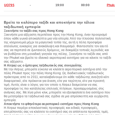
UO795
-
19:00
00:00
Phuk
Βρείτε το καλύτερο ταξίδι και αποκτήστε την τέλεια
ταξιδιωτική εμπειρία
Ξεκινήστε το ταξίδι σας προς Hong Kong
Ξεκινήστε μια αξέχαστη περιπέτεια προς την Hong Kong, έναν προορισμό
όπου κάθε γωνιά αποκαλύπτει μια νέα ιστορία. Από την πλούσια πολιτιστική
της κληρονομιά μέχρι τα μαγευτικά τοπία της, αυτή η πόλη προσφέρει
ατελείωτες ευκαιρίες για ανακάλυψη και θαυμασμό. Φανταστείτε τον εαυτό
σας να περπατά σε ζωντανούς δρόμους, να δοκιμάζει τοπικές λιχουδιές και
να βυθίζεται στη μοναδική γοητεία της πόλης. Ξεκινήστε το ταξίδι σας από
την Phuket και βρείτε το ιδανικό αεροπορικό εισιτήριο για να κάνετε το ταξίδι
σας αξέχαστο.
Η Airpaz ως ο έμπειρος ταξιδιωτικός σας συνεργάτης
Με την Airpaz, μπορείτε εύκολα να κλείσετε αεροπορικά εισιτήρια από την
πόλη Phuket προς την πόλη Hong Kong. Ως διαδικτυακός ταξιδιωτικός
πράκτορας από το 2011, καταλαβαίνουμε ότι κάθε ταξιδιώτης αναζητά κάτι
διαφορετικό, είτε πρόκειται για άνεση, είτε για ταχύτητα, είτε για προσιτή
τιμή. Αυτός είναι ο λόγος για τον οποίο η Airpaz δεσμεύεται να σας
προσφέρει τις πιο κατάλληλες επιλογές πτήσεων, προσαρμοσμένες στις
ανάγκες σας. Με λίγα μόνο κλικ, μπορείτε να εξασφαλίσετε ένα εισιτήριο που
θα μετατρέψει τα ταξιδιωτικά σας σχέδια σε μια απρόσκοπτη και ευχάριστη
εμπειρία.
Αποκτήστε το φθηνότερο αεροπορικό εισιτήριο προς Hong Kong
Η Airpaz παρέχει αποκλειστικές προσφορές και ειδικές προσφορές,
επιτρέποντάς σας να κλείσετε το εισιτήριό σας σε απίστευτα προσιτές τιμές.