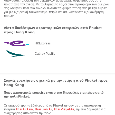
Απολαύστε τα οφέλη των μειωμένων τιμών χωρίς συμβιβασμούς στην
ποιότητα ή την άνεση. Με το Airpaz, το ταξίδι στον προορισμό των ονείρων
σας δεν ήταν ποτέ πιο εύκολο. Κλείστε τη φθηνή πτήση σας με την Airpaz
για μια εξαιρετική ταξιδιωτική εμπειρία και ασυναγώνιστη εξοικονόμηση
πόρων.
Λίστα διαθέσιμων αεροπορικών εταιρειών από Phuket
προς Hong Kong
HKExpress
Cathay Pacific
Συχνές ερωτήσεις σχετικά με την πτήση από Phuket προς
Hong Kong
Ποιες αεροπορικές εταιρείες είναι οι πιο δημοφιλείς για πτήσεις από
την πόλη Phuket;
Οι περισσότεροι ταξιδιώτες από το Phuket πετούν με την αεροπορική
εταιρεία
Thai AirAsia
,
Thai Lion Air
,
Thai Vietjet Air
, την πιο δημοφιλή για
αναχωρήσεις από αυτήν την πόλη.