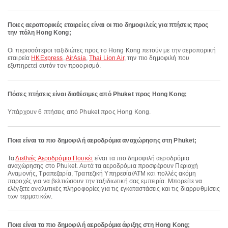
Ποιες αεροπορικές εταιρείες είναι οι πιο δημοφιλείς για πτήσεις προς
την πόλη Hong Kong;
Οι περισσότεροι ταξιδιώτες προς το Hong Kong πετούν με την αεροπορική
εταιρεία
HKExpress
,
AirAsia
,
Thai Lion Air
, την πιο δημοφιλή που
εξυπηρετεί αυτόν τον προορισμό.
Πόσες πτήσεις είναι διαθέσιμες από Phuket προς Hong Kong;
Υπάρχουν 6 πτήσεις από Phuket προς Hong Kong.
Ποια είναι τα πιο δημοφιλή αεροδρόμια αναχώρησης στη Phuket;
Τα
Διεθνές Αεροδρόμιο Πουκέτ
είναι τα πιο δημοφιλή αεροδρόμια
αναχώρησης στο Phuket. Αυτά τα αεροδρόμια προσφέρουν Περιοχή
Αναμονής, Τραπεζαρία, Τραπεζική Υπηρεσία/ΑΤΜ και πολλές ακόμη
παροχές για να βελτιώσουν την ταξιδιωτική σας εμπειρία. Μπορείτε να
ελέγξετε αναλυτικές πληροφορίες για τις εγκαταστάσεις και τις διαρρυθμίσεις
των τερματικών.
Ποια είναι τα πιο δημοφιλή αεροδρόμια άφιξης στη Hong Kong;