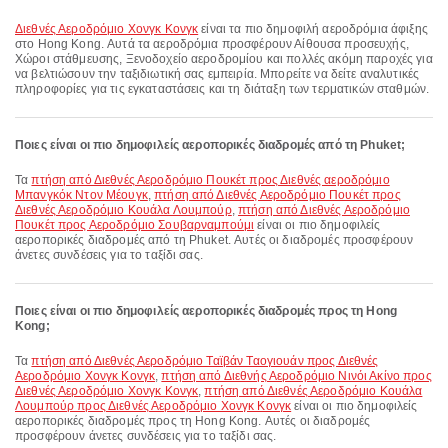
Διεθνές Αεροδρόμιο Χονγκ Κονγκ
είναι τα πιο δημοφιλή αεροδρόμια άφιξης
στο Hong Kong. Αυτά τα αεροδρόμια προσφέρουν Αίθουσα προσευχής,
Χώροι στάθμευσης, Ξενοδοχείο αεροδρομίου και πολλές ακόμη παροχές για
να βελτιώσουν την ταξιδιωτική σας εμπειρία. Μπορείτε να δείτε αναλυτικές
πληροφορίες για τις εγκαταστάσεις και τη διάταξη των τερματικών σταθμών.
Ποιες είναι οι πιο δημοφιλείς αεροπορικές διαδρομές από τη Phuket;
Τα
πτήση από Διεθνές Αεροδρόμιο Πουκέτ προς Διεθνές αεροδρόμιο
Μπανγκόκ Ντον Μέουγκ
,
πτήση από Διεθνές Αεροδρόμιο Πουκέτ προς
Διεθνές Αεροδρόμιο Κουάλα Λουμπούρ
,
πτήση από Διεθνές Αεροδρόμιο
Πουκέτ προς Αεροδρόμιο Σουβαρναμπούμι
είναι οι πιο δημοφιλείς
αεροπορικές διαδρομές από τη Phuket. Αυτές οι διαδρομές προσφέρουν
άνετες συνδέσεις για το ταξίδι σας.
Ποιες είναι οι πιο δημοφιλείς αεροπορικές διαδρομές προς τη Hong
Kong;
Τα
πτήση από Διεθνές Αεροδρόμιο Ταϊβάν Ταογιουάν προς Διεθνές
Αεροδρόμιο Χονγκ Κονγκ
,
πτήση από Διεθνής Αεροδρόμιο Νινόι Ακίνο προς
Διεθνές Αεροδρόμιο Χονγκ Κονγκ
,
πτήση από Διεθνές Αεροδρόμιο Κουάλα
Λουμπούρ προς Διεθνές Αεροδρόμιο Χονγκ Κονγκ
είναι οι πιο δημοφιλείς
αεροπορικές διαδρομές προς τη Hong Kong. Αυτές οι διαδρομές
προσφέρουν άνετες συνδέσεις για το ταξίδι σας.