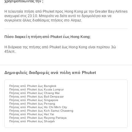
χρησιμοποιώντας την ;
Η τελευταία πτήση από Phuket προς Hong Kong με την Greater Bay Airlines
αναχωρεί στις 23:10. Μπορείτε να δείτε αυτό το δρομολόγιο και να
συγκρίνετε άλλες διαθέσιμες πτήσεις στο Airpaz.
Πόσο διαρκεί η πτήση από Phuket έως Hong Kong;
Η διάρκεια της πτήσης από Phuket έως Hong Kong είναι περίπου 3ώ
45λεπ..
Δημοφιλείς διαδρομές ανά πόλη από Phuket
Πτήσεις από Phuket έως Bangkok
Πτήσεις από Phuket έως Kuala Lumpur
Πτήσεις από Phuket έως Chiang Mai
Πτήσεις από Phuket έως Bali Denpasar
Πτήσεις από Phuket έως Singapore
Πτήσεις από Phuket έως Penang
Πτήσεις από Phuket έως Ho Chi Minh City
Πτήσεις από Phuket έως Koh Samui Chaweng
Πτήσεις από Phuket έως Hat Yai
Πτήσεις από Phuket έως Rayong Pattaya
Πτήσεις από Phuket έως Sharjah