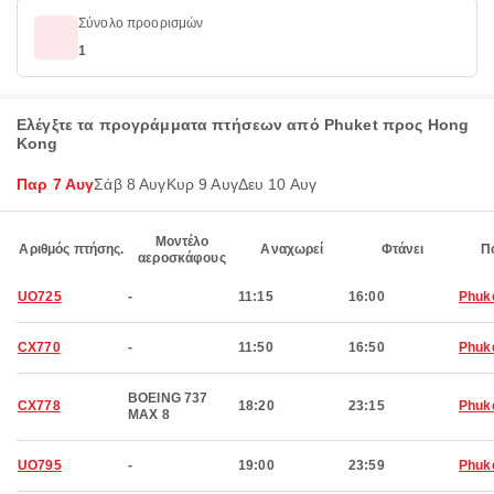
Σύνολο προορισμών
1
Ελέγξτε τα προγράμματα πτήσεων από Phuket προς Hong
Kong
Παρ 7 Αυγ
Σάβ 8 Αυγ
Κυρ 9 Αυγ
Δευ 10 Αυγ
Μοντέλο
Αριθμός πτήσης.
Αναχωρεί
Φτάνει
Π
αεροσκάφους
UO725
-
11:15
16:00
Phuk
CX770
-
11:50
16:50
Phuk
BOEING 737
CX778
18:20
23:15
Phuk
MAX 8
UO795
-
19:00
23:59
Phuk