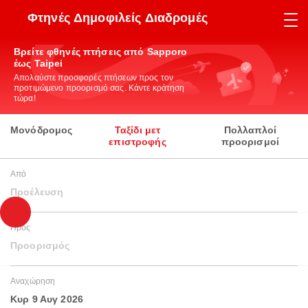
Φτηνές Δημοφιλείς Διαδρομές
Βρείτε φθηνές πτήσεις από Sapporo
έως Taipei
Απολαύστε προσφορές πτήσεων προς τον
προτιμώμενο προορισμό σας. Κάντε κράτηση
τώρα!
Μονόδρομος
Ταξίδι μετ
Πολλαπλοί
επιστροφής
προορισμοί
Από
Προέλευση
Προς
Προορισμός
Αναχώρηση
Κυρ 9 Αυγ 2026