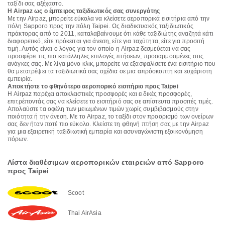
ταξίδι σας αξέχαστο.
Η Airpaz ως ο έμπειρος ταξιδιωτικός σας συνεργάτης
Με την Airpaz, μπορείτε εύκολα να κλείσετε αεροπορικά εισιτήρια από την
πόλη Sapporo προς την πόλη Taipei. Ως διαδικτυακός ταξιδιωτικός
πράκτορας από το 2011, καταλαβαίνουμε ότι κάθε ταξιδιώτης αναζητά κάτι
διαφορετικό, είτε πρόκειται για άνεση, είτε για ταχύτητα, είτε για προσιτή
τιμή. Αυτός είναι ο λόγος για τον οποίο η Airpaz δεσμεύεται να σας
προσφέρει τις πιο κατάλληλες επιλογές πτήσεων, προσαρμοσμένες στις
ανάγκες σας. Με λίγα μόνο κλικ, μπορείτε να εξασφαλίσετε ένα εισιτήριο που
θα μετατρέψει τα ταξιδιωτικά σας σχέδια σε μια απρόσκοπτη και ευχάριστη
εμπειρία.
Αποκτήστε το φθηνότερο αεροπορικό εισιτήριο προς Taipei
Η Airpaz παρέχει αποκλειστικές προσφορές και ειδικές προσφορές,
επιτρέποντάς σας να κλείσετε το εισιτήριό σας σε απίστευτα προσιτές τιμές.
Απολαύστε τα οφέλη των μειωμένων τιμών χωρίς συμβιβασμούς στην
ποιότητα ή την άνεση. Με το Airpaz, το ταξίδι στον προορισμό των ονείρων
σας δεν ήταν ποτέ πιο εύκολο. Κλείστε τη φθηνή πτήση σας με την Airpaz
για μια εξαιρετική ταξιδιωτική εμπειρία και ασυναγώνιστη εξοικονόμηση
πόρων.
Λίστα διαθέσιμων αεροπορικών εταιρειών από Sapporo
προς Taipei
Scoot
Thai AirAsia