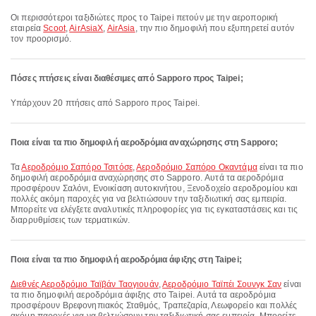
Οι περισσότεροι ταξιδιώτες προς το Taipei πετούν με την αεροπορική
εταιρεία
Scoot
,
AirAsiaX
,
AirAsia
, την πιο δημοφιλή που εξυπηρετεί αυτόν
τον προορισμό.
Πόσες πτήσεις είναι διαθέσιμες από Sapporo προς Taipei;
Υπάρχουν 20 πτήσεις από Sapporo προς Taipei.
Ποια είναι τα πιο δημοφιλή αεροδρόμια αναχώρησης στη Sapporo;
Τα
Αεροδρόμιο Σαπόρο Τσιτόσε
,
Αεροδρόμιο Σαπόρο Οκαντάμα
είναι τα πιο
δημοφιλή αεροδρόμια αναχώρησης στο Sapporo. Αυτά τα αεροδρόμια
προσφέρουν Σαλόνι, Ενοικίαση αυτοκινήτου, Ξενοδοχείο αεροδρομίου και
πολλές ακόμη παροχές για να βελτιώσουν την ταξιδιωτική σας εμπειρία.
Μπορείτε να ελέγξετε αναλυτικές πληροφορίες για τις εγκαταστάσεις και τις
διαρρυθμίσεις των τερματικών.
Ποια είναι τα πιο δημοφιλή αεροδρόμια άφιξης στη Taipei;
Διεθνές Αεροδρόμιο Ταϊβάν Ταογιουάν
,
Αεροδρόμιο Ταϊπέι Σουνγκ Σαν
είναι
τα πιο δημοφιλή αεροδρόμια άφιξης στο Taipei. Αυτά τα αεροδρόμια
προσφέρουν Βρεφονηπιακός Σταθμός, Τραπεζαρία, Λεωφορείο και πολλές