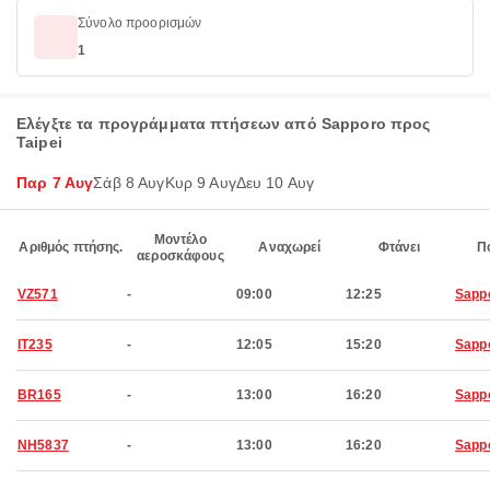
Σύνολο προορισμών
1
Ελέγξτε τα προγράμματα πτήσεων από Sapporo προς
Taipei
Παρ 7 Αυγ
Σάβ 8 Αυγ
Κυρ 9 Αυγ
Δευ 10 Αυγ
Μοντέλο
Αριθμός πτήσης.
Αναχωρεί
Φτάνει
Π
αεροσκάφους
VZ571
-
09:00
12:25
Sapp
IT235
-
12:05
15:20
Sapp
BR165
-
13:00
16:20
Sapp
NH5837
-
13:00
16:20
Sapp