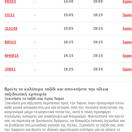
FD243
-
14:40
18:00
Sapp
CI131
-
15:05
18:15
Sapp
JL5109
-
15:05
18:15
Sapp
BR115
-
16:15
19:15
Sapp
NH5815
-
16:15
19:15
Sapp
JX851
-
16:25
19:35
Sapp
Βρείτε το καλύτερο ταξίδι και αποκτήστε την τέλεια
ταξιδιωτική εμπειρία
Ξεκινήστε το ταξίδι σας προς Taipei
Ξεκινήστε μια αξέχαστη περιπέτεια προς την Taipei, έναν προορισμό όπου
κάθε γωνιά αποκαλύπτει μια νέα ιστορία. Από την πλούσια πολιτιστική της
κληρονομιά μέχρι τα μαγευτικά τοπία της, αυτή η πόλη προσφέρει
ατελείωτες ευκαιρίες για ανακάλυψη και θαυμασμό. Φανταστείτε τον εαυτό
σας να περπατά σε ζωντανούς δρόμους, να δοκιμάζει τοπικές λιχουδιές και
να βυθίζεται στη μοναδική γοητεία της πόλης. Ξεκινήστε το ταξίδι σας από
την Sapporo και βρείτε το ιδανικό αεροπορικό εισιτήριο για να κάνετε το