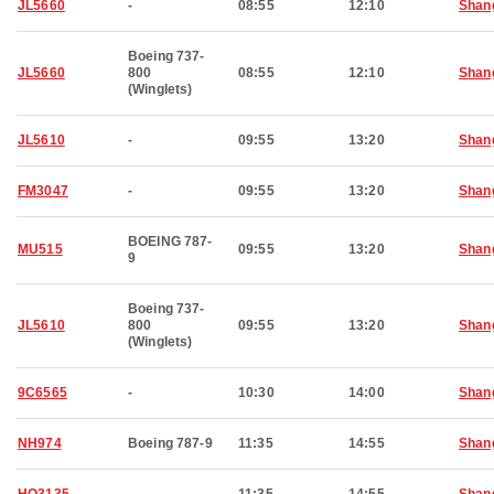
JL5660
-
08:55
12:10
Shan
Boeing 737-
JL5660
800
08:55
12:10
Shan
(Winglets)
JL5610
-
09:55
13:20
Shan
FM3047
-
09:55
13:20
Shan
BOEING 787-
MU515
09:55
13:20
Shan
9
Boeing 737-
JL5610
800
09:55
13:20
Shan
(Winglets)
9C6565
-
10:30
14:00
Shan
NH974
Boeing 787-9
11:35
14:55
Shan