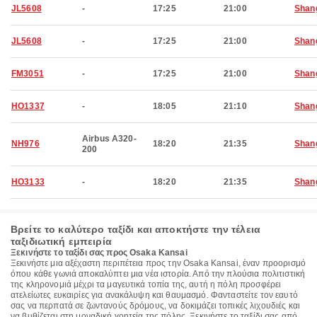
JL5608
-
17:25
21:00
Shan
JL5608
-
17:25
21:00
Shan
FM3051
-
17:25
21:00
Shan
HO1337
-
18:05
21:10
Shan
Airbus A320-
NH976
18:20
21:35
Shan
200
HO3133
-
18:20
21:35
Shan
Βρείτε το καλύτερο ταξίδι και αποκτήστε την τέλεια
ταξιδιωτική εμπειρία
Ξεκινήστε το ταξίδι σας προς Osaka Kansai
Ξεκινήστε μια αξέχαστη περιπέτεια προς την Osaka Kansai, έναν προορισμό
όπου κάθε γωνιά αποκαλύπτει μια νέα ιστορία. Από την πλούσια πολιτιστική
της κληρονομιά μέχρι τα μαγευτικά τοπία της, αυτή η πόλη προσφέρει
ατελείωτες ευκαιρίες για ανακάλυψη και θαυμασμό. Φανταστείτε τον εαυτό
σας να περπατά σε ζωντανούς δρόμους, να δοκιμάζει τοπικές λιχουδιές και
να βυθίζεται στη μοναδική γοητεία της πόλης. Ξεκινήστε το ταξίδι σας από