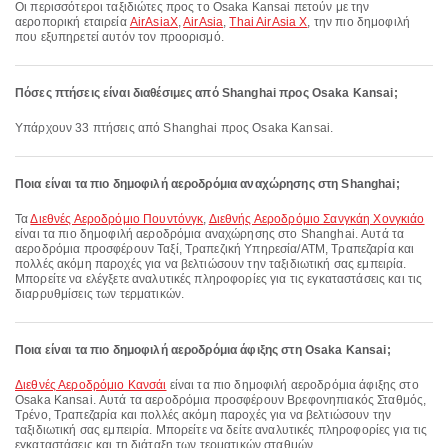
Οι περισσότεροι ταξιδιώτες προς το Osaka Kansai πετούν με την
αεροπορική εταιρεία
AirAsiaX
,
AirAsia
,
Thai AirAsia X
, την πιο δημοφιλή
που εξυπηρετεί αυτόν τον προορισμό.
Πόσες πτήσεις είναι διαθέσιμες από Shanghai προς Osaka Kansai;
Υπάρχουν 33 πτήσεις από Shanghai προς Osaka Kansai.
Ποια είναι τα πιο δημοφιλή αεροδρόμια αναχώρησης στη Shanghai;
Τα
Διεθνές Αεροδρόμιο Πουντόνγκ
,
Διεθνής Αεροδρόμιο Σανγκάη Χονγκιάο
είναι τα πιο δημοφιλή αεροδρόμια αναχώρησης στο Shanghai. Αυτά τα
αεροδρόμια προσφέρουν Ταξί, Τραπεζική Υπηρεσία/ΑΤΜ, Τραπεζαρία και
πολλές ακόμη παροχές για να βελτιώσουν την ταξιδιωτική σας εμπειρία.
Μπορείτε να ελέγξετε αναλυτικές πληροφορίες για τις εγκαταστάσεις και τις
διαρρυθμίσεις των τερματικών.
Ποια είναι τα πιο δημοφιλή αεροδρόμια άφιξης στη Osaka Kansai;
Διεθνές Αεροδρόμιο Κανσάι
είναι τα πιο δημοφιλή αεροδρόμια άφιξης στο
Osaka Kansai. Αυτά τα αεροδρόμια προσφέρουν Βρεφονηπιακός Σταθμός,
Τρένο, Τραπεζαρία και πολλές ακόμη παροχές για να βελτιώσουν την
ταξιδιωτική σας εμπειρία. Μπορείτε να δείτε αναλυτικές πληροφορίες για τις
εγκαταστάσεις και τη διάταξη των τερματικών σταθμών.