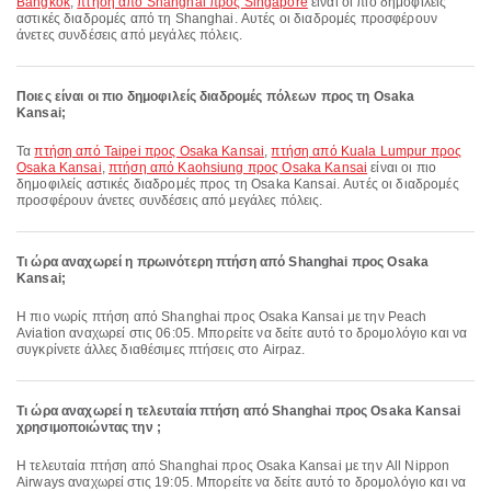
Bangkok
,
πτήση από Shanghai προς Singapore
είναι οι πιο δημοφιλείς
αστικές διαδρομές από τη Shanghai. Αυτές οι διαδρομές προσφέρουν
άνετες συνδέσεις από μεγάλες πόλεις.
Ποιες είναι οι πιο δημοφιλείς διαδρομές πόλεων προς τη Osaka
Kansai;
Τα
πτήση από Taipei προς Osaka Kansai
,
πτήση από Kuala Lumpur προς
Osaka Kansai
,
πτήση από Kaohsiung προς Osaka Kansai
είναι οι πιο
δημοφιλείς αστικές διαδρομές προς τη Osaka Kansai. Αυτές οι διαδρομές
προσφέρουν άνετες συνδέσεις από μεγάλες πόλεις.
Τι ώρα αναχωρεί η πρωινότερη πτήση από Shanghai προς Osaka
Kansai;
Η πιο νωρίς πτήση από Shanghai προς Osaka Kansai με την Peach
Aviation αναχωρεί στις 06:05. Μπορείτε να δείτε αυτό το δρομολόγιο και να
συγκρίνετε άλλες διαθέσιμες πτήσεις στο Airpaz.
Τι ώρα αναχωρεί η τελευταία πτήση από Shanghai προς Osaka Kansai
χρησιμοποιώντας την ;
Η τελευταία πτήση από Shanghai προς Osaka Kansai με την All Nippon
Airways αναχωρεί στις 19:05. Μπορείτε να δείτε αυτό το δρομολόγιο και να