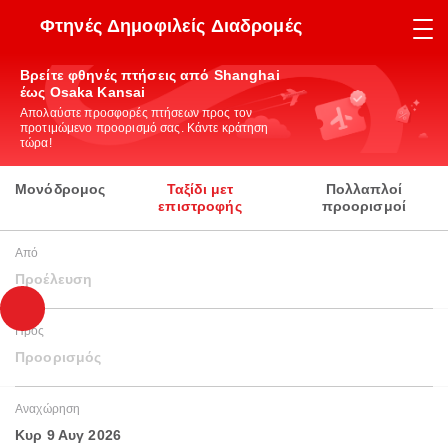
Φτηνές Δημοφιλείς Διαδρομές
Βρείτε φθηνές πτήσεις από Shanghai
έως Osaka Kansai
Απολαύστε προσφορές πτήσεων προς τον
προτιμώμενο προορισμό σας. Κάντε κράτηση
τώρα!
Μονόδρομος
Ταξίδι μετ
Πολλαπλοί
επιστροφής
προορισμοί
Από
Προέλευση
Προς
Προορισμός
Αναχώρηση
Κυρ 9 Αυγ 2026