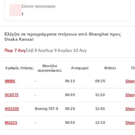
Σύνολο προορισμών
1
Ελέγξτε τα προγράμματα πτήσεων από Shanghai προς
Osaka Kansai
Παρ 7 Αυγ
Σάβ 8 Αυγ
Κυρ 9 Αυγ
Δευ 10 Αυγ
Μοντέλο
Αριθμός πτήσης.
Αναχωρεί
Φτάνει
Π
αεροσκάφους
MM80
-
06:15
09:35
Shan
9C6575
-
08:05
11:20
Shan
HO1505
Boeing 787-9
08:20
11:40
Shan
MU225
-
08:55
12:10
Shan