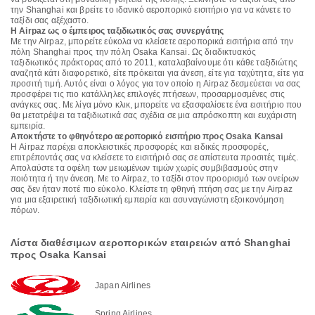
την Shanghai και βρείτε το ιδανικό αεροπορικό εισιτήριο για να κάνετε το
ταξίδι σας αξέχαστο.
Η Airpaz ως ο έμπειρος ταξιδιωτικός σας συνεργάτης
Με την Airpaz, μπορείτε εύκολα να κλείσετε αεροπορικά εισιτήρια από την
πόλη Shanghai προς την πόλη Osaka Kansai. Ως διαδικτυακός
ταξιδιωτικός πράκτορας από το 2011, καταλαβαίνουμε ότι κάθε ταξιδιώτης
αναζητά κάτι διαφορετικό, είτε πρόκειται για άνεση, είτε για ταχύτητα, είτε για
προσιτή τιμή. Αυτός είναι ο λόγος για τον οποίο η Airpaz δεσμεύεται να σας
προσφέρει τις πιο κατάλληλες επιλογές πτήσεων, προσαρμοσμένες στις
ανάγκες σας. Με λίγα μόνο κλικ, μπορείτε να εξασφαλίσετε ένα εισιτήριο που
θα μετατρέψει τα ταξιδιωτικά σας σχέδια σε μια απρόσκοπτη και ευχάριστη
εμπειρία.
Αποκτήστε το φθηνότερο αεροπορικό εισιτήριο προς Osaka Kansai
Η Airpaz παρέχει αποκλειστικές προσφορές και ειδικές προσφορές,
επιτρέποντάς σας να κλείσετε το εισιτήριό σας σε απίστευτα προσιτές τιμές.
Απολαύστε τα οφέλη των μειωμένων τιμών χωρίς συμβιβασμούς στην
ποιότητα ή την άνεση. Με το Airpaz, το ταξίδι στον προορισμό των ονείρων
σας δεν ήταν ποτέ πιο εύκολο. Κλείστε τη φθηνή πτήση σας με την Airpaz
για μια εξαιρετική ταξιδιωτική εμπειρία και ασυναγώνιστη εξοικονόμηση
πόρων.
Λίστα διαθέσιμων αεροπορικών εταιρειών από Shanghai
προς Osaka Kansai
Japan Airlines
Spring Airlines