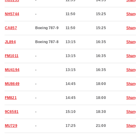
HO3135
-
11:35
14:55
Shan
NH5744
-
11:50
15:25
Shan
CA857
Boeing 787-9
11:50
15:25
Shan
JL894
Boeing 787-8
13:15
16:35
Shan
FM1011
-
13:15
16:35
Shan
MU4194
-
13:15
16:35
Shan
MU8649
-
14:45
18:00
Shan
FM821
-
14:45
18:00
Shan
9C6581
-
15:10
18:30
Shan
MU729
-
17:25
21:00
Shan