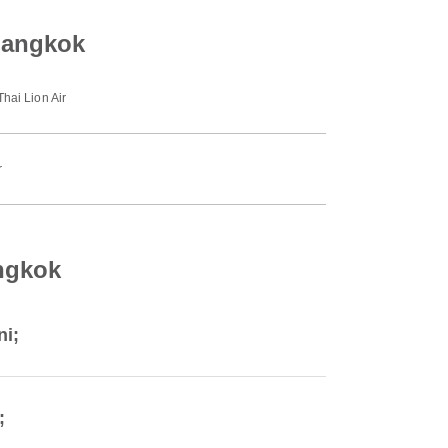
Bangkok
Thai Lion Air
r
ngkok
ni;
;