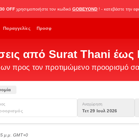
30 OFF
χρησιμοποιήστε τον κωδικό
GOBEYOND
! - κατεβάστε την ε
Παραγγελίες
Προσφ
σεις από Surat Thani έως
ν προς τον προτιμώμενο προορισμό σας
νομία
ρος
Αναχώρηση
Τετ 29 Ιουλ 2026
:55 μ.μ. GMT+0