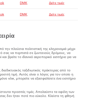
kok
DMK
Δείτε τιμές
kok
DMK
Δείτε τιμές
πειρία
πό την πλούσια πολιτιστική της κληρονομιά μέχρι
αυτό σας να περπατά σε ζωντανούς δρόμους, να
 και βρείτε το ιδανικό αεροπορικό εισιτήριο για να
ς διαδικτυακός ταξιδιωτικός πράκτορας από το
προσιτή τιμή. Αυτός είναι ο λόγος για τον οποίο η
όνο κλικ, μπορείτε να εξασφαλίσετε ένα εισιτήριο
πίστευτα προσιτές τιμές. Απολαύστε τα οφέλη των
σας δεν ήταν ποτέ πιο εύκολο. Κλείστε τη φθηνή