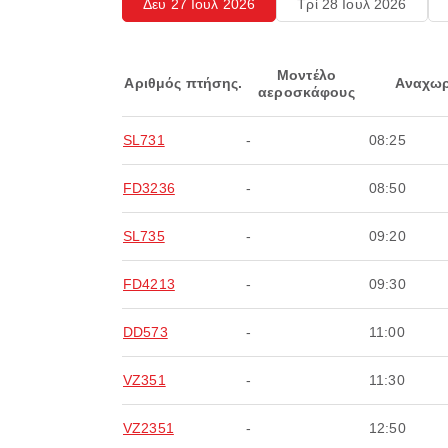
Δευ 27 Ιουλ 2026
Τρί 28 Ιουλ 2026
Μοντέλο
Αριθμός πτήσης.
Αναχωρ
αεροσκάφους
SL731
-
08:25
FD3236
-
08:50
SL735
-
09:20
FD4213
-
09:30
DD573
-
11:00
VZ351
-
11:30
VZ2351
-
12:50