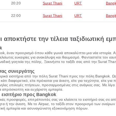
20:20
Surat Thani
URT
Bang
22:00
Surat Thani
URT
Bang
αι αποκτήστε την τέλεια ταξιδιωτική εμ
k
kok, έναν προορισμό όπου κάθε γωνιά αποκαλύπτει μια νέα ιστορία. Α
τελείωτες ευκαιρίες για ανακάλυψη και θαυμασμό. Φανταστείτε τον ε
οναδική γοητεία της πόλης. Ξεκινήστε το ταξίδι σας από την Surat Thani
 σας συνεργάτης
πορικά εισιτήρια από την πόλη Surat Thani προς την πόλη Bangkok. Ω
τι διαφορετικό, είτε πρόκειται για άνεση, είτε για ταχύτητα, είτε για 
ληλες επιλογές πτήσεων, προσαρμοσμένες στις ανάγκες σας. Με λίγα μ
ια απρόσκοπτη και ευχάριστη εμπειρία.
 εισιτήριο προς Bangkok
ικές προσφορές, επιτρέποντάς σας να κλείσετε το εισιτήριό σας σε α
α ή την άνεση. Με το Airpaz, το ταξίδι στον προορισμό των ονείρων 
ιωτική εμπειρία και ασυναγώνιστη εξοικονόμηση πόρων.