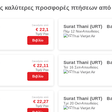
τις καλύτερες προσφορές πτήσεων από
Ξεκινήστε από
)
Surat Thani (URT)
Ba
€ 22,1
Πέμ 12 Νοε
Απευθείας
Τιμή/ Pax
Thai Vietjet Air
Βιβλίο
Ξεκινήστε από
)
Surat Thani (URT)
Ba
€ 22,11
Τετ 16 Σεπ
Απευθείας
Τιμή/ Pax
Thai Vietjet Air
Βιβλίο
Ξεκινήστε από
)
Surat Thani (URT)
Ba
€ 22,27
Τρί 20 Οκτ
Απευθείας
Τιμή/ Pax
Thai Vietjet Air