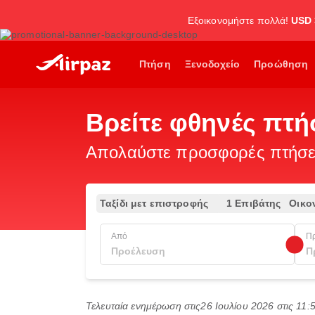
Εξοικονομήστε πολλά!
USD 
Πτήση
Ξενοδοχείο
Προώθηση
Βρείτε φθηνές πτή
Απολαύστε προσφορές πτήσεω
Ταξίδι μετ επιστροφής
1 Επιβάτης
Οικο
Από
Π
Τελευταία ενημέρωση στις
26 Ιουλίου 2026 στις 11