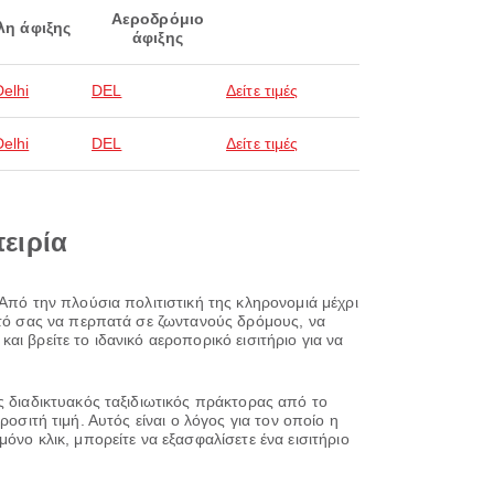
Αεροδρόμιο
λη άφιξης
άφιξης
elhi
DEL
Δείτε τιμές
elhi
DEL
Δείτε τιμές
πειρία
Από την πλούσια πολιτιστική της κληρονομιά μέχρι
αυτό σας να περπατά σε ζωντανούς δρόμους, να
και βρείτε το ιδανικό αεροπορικό εισιτήριο για να
ς διαδικτυακός ταξιδιωτικός πράκτορας από το
προσιτή τιμή. Αυτός είναι ο λόγος για τον οποίο η
όνο κλικ, μπορείτε να εξασφαλίσετε ένα εισιτήριο