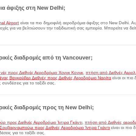
ια άφιξης στη New Delhi;
nal Airport
είναι τα πιο δημοφιλή αεροδρόμια άφιξης στο New Delhi. 
χές για να βελτιώσουν την ταξιδιωτική σας εμπειρία. Μπορείτε να δεί
ορικές διαδρομές από τη Vancouver;
θνές προς Διεθνές Αεροδρόμιο Χονγκ Κονγκ
,
πτήση από Διεθνές Αερολ
ένας Βανκούβερ Διεθνές προς Διεθνές Αεροδρόμιο Ναρίτα
είναι οι πιο
συνδέσεις για το ταξίδι σας.
ορικές διαδρομές προς τη New Delhi;
ρ προς Διεθνές Αεροδρόμιο Ίντιρα Γκάντι
,
πτήση από Διεθνές αεροδ
ουβαρναμπούμι προς Διεθνές Αεροδρόμιο Ίντιρα Γκάντι
είναι οι πιο
σεις για το ταξίδι σας.