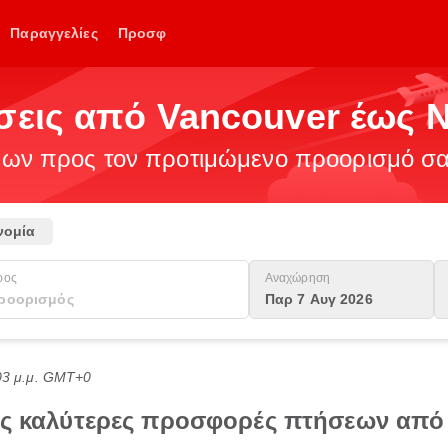
Παραγγελίες
Προσφ
σεις από Vancouver έως N
ν προς τον προτιμώμενο προορισμό σας
νομία
ρος
Αναχώρηση
Παρ 7 Αυγ 2026
:03 μ.μ. GMT+0
τις καλύτερες προσφορές πτήσεων από