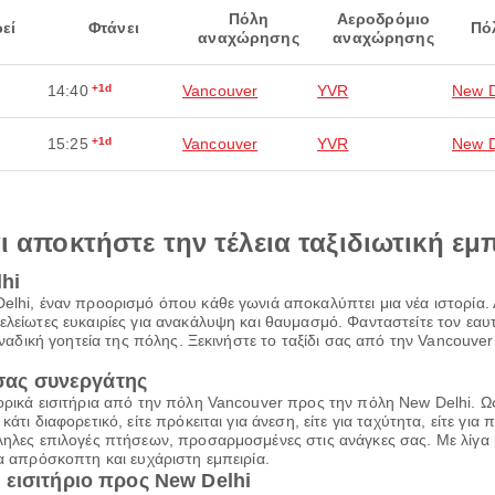
Πόλη
Αεροδρόμιο
εί
Φτάνει
Πό
αναχώρησης
αναχώρησης
14:40
+1d
Vancouver
YVR
New D
15:25
+1d
Vancouver
YVR
New D
αι αποκτήστε την τέλεια ταξιδιωτική εμ
lhi
elhi, έναν προορισμό όπου κάθε γωνιά αποκαλύπτει μια νέα ιστορία. 
τελείωτες ευκαιρίες για ανακάλυψη και θαυμασμό. Φανταστείτε τον ε
οναδική γοητεία της πόλης. Ξεκινήστε το ταξίδι σας από την Vancouver 
 σας συνεργάτης
πορικά εισιτήρια από την πόλη Vancouver προς την πόλη New Delhi. Ω
τι διαφορετικό, είτε πρόκειται για άνεση, είτε για ταχύτητα, είτε για 
ληλες επιλογές πτήσεων, προσαρμοσμένες στις ανάγκες σας. Με λίγα μ
ια απρόσκοπτη και ευχάριστη εμπειρία.
εισιτήριο προς New Delhi