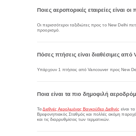
Ποιες αεροπορικές εταιρείες είναι οι
Οι περισσότεροι ταξιδιώτες προς το New Delhi πε
προορισμό.
Πόσες πτήσεις είναι διαθέσιμες από
Υπάρχουν 1 πτήσεις από Vancouver προς New Del
Ποια είναι τα πιο δημοφιλή αεροδρό
Τα
Διεθνές Αερολιμένας Βανκούβερ Διεθνές
είναι τ
Βρεφονηπιακός Σταθμός και πολλές ακόμη παροχές γ
και τις διαρρυθμίσεις των τερματικών.