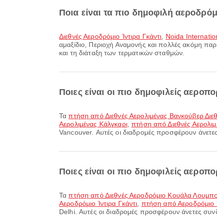
Ποια είναι τα πιο δημοφιλή αεροδρόμ
Διεθνές Αεροδρόμιο Ίντιρα Γκάντι
,
Noida Internatio
αμαξίδιο, Περιοχή Αναμονής και πολλές ακόμη παρο
και τη διάταξη των τερματικών σταθμών.
Ποιες είναι οι πιο δημοφιλείς αεροπ
Τα
πτήση από Διεθνές Αερολιμένας Βανκούβερ Διε
Αερολιμένας Κάλγκαρι
,
πτήση από Διεθνές Αερολιμ
Vancouver. Αυτές οι διαδρομές προσφέρουν άνετες 
Ποιες είναι οι πιο δημοφιλείς αεροπ
Τα
πτήση από Διεθνές Αεροδρόμιο Κουάλα Λουμπού
Αεροδρόμιο Ίντιρα Γκάντι
,
πτήση από Αεροδρόμιο Σ
Delhi. Αυτές οι διαδρομές προσφέρουν άνετες συνδέ