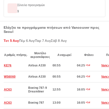
Σύνολο προορισμών
1
Ελέγξτε τα προγράμματα πτήσεων από Vancouver προς
Seoul
Τετ 5 Αυγ
Πέμ 6 Αυγ
Παρ 7 Αυγ
Σάβ 8 Αυγ
Μοντέλο
Αριθμός πτήσης.
Αναχωρεί
Φτάνει
Π
αεροσκάφους
KE76
Airbus A330
00:55
04:25
+1d
Vanc
WS6060
Airbus A330
00:55
04:25
+1d
Vanc
Boeing 787-9
AC63
12:55
16:05
+1d
Vanc
Dreamliner
AC63
Boeing 787
13:00
16:05
+1d
Vanc