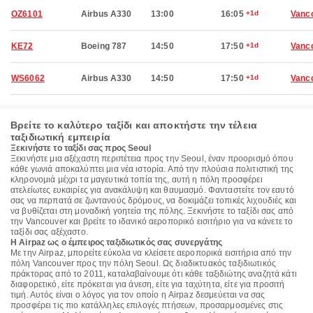
OZ6101
Airbus A330
13:00
16:05
+1d
Vanc
KE72
Boeing 787
14:50
17:50
+1d
Vanc
WS6062
Airbus A330
14:50
17:50
+1d
Vanc
Βρείτε το καλύτερο ταξίδι και αποκτήστε την τέλεια
ταξιδιωτική εμπειρία
Ξεκινήστε το ταξίδι σας προς Seoul
Ξεκινήστε μια αξέχαστη περιπέτεια προς την Seoul, έναν προορισμό όπου
κάθε γωνιά αποκαλύπτει μια νέα ιστορία. Από την πλούσια πολιτιστική της
κληρονομιά μέχρι τα μαγευτικά τοπία της, αυτή η πόλη προσφέρει
ατελείωτες ευκαιρίες για ανακάλυψη και θαυμασμό. Φανταστείτε τον εαυτό
σας να περπατά σε ζωντανούς δρόμους, να δοκιμάζει τοπικές λιχουδιές και
να βυθίζεται στη μοναδική γοητεία της πόλης. Ξεκινήστε το ταξίδι σας από
την Vancouver και βρείτε το ιδανικό αεροπορικό εισιτήριο για να κάνετε το
ταξίδι σας αξέχαστο.
Η Airpaz ως ο έμπειρος ταξιδιωτικός σας συνεργάτης
Με την Airpaz, μπορείτε εύκολα να κλείσετε αεροπορικά εισιτήρια από την
πόλη Vancouver προς την πόλη Seoul. Ως διαδικτυακός ταξιδιωτικός
πράκτορας από το 2011, καταλαβαίνουμε ότι κάθε ταξιδιώτης αναζητά κάτι
διαφορετικό, είτε πρόκειται για άνεση, είτε για ταχύτητα, είτε για προσιτή
τιμή. Αυτός είναι ο λόγος για τον οποίο η Airpaz δεσμεύεται να σας
προσφέρει τις πιο κατάλληλες επιλογές πτήσεων, προσαρμοσμένες στις