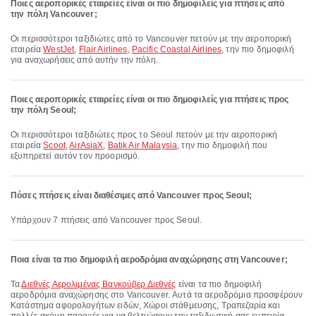
Ποιες αεροπορικές εταιρείες είναι οι πιο δημοφιλείς για πτήσεις από
την πόλη Vancouver;
Οι περισσότεροι ταξιδιώτες από το Vancouver πετούν με την αεροπορική
εταιρεία
WestJet
,
Flair Airlines
,
Pacific Coastal Airlines
, την πιο δημοφιλή
για αναχωρήσεις από αυτήν την πόλη.
Ποιες αεροπορικές εταιρείες είναι οι πιο δημοφιλείς για πτήσεις προς
την πόλη Seoul;
Οι περισσότεροι ταξιδιώτες προς το Seoul πετούν με την αεροπορική
εταιρεία
Scoot
,
AirAsiaX
,
Batik Air Malaysia
, την πιο δημοφιλή που
εξυπηρετεί αυτόν τον προορισμό.
Πόσες πτήσεις είναι διαθέσιμες από Vancouver προς Seoul;
Υπάρχουν 7 πτήσεις από Vancouver προς Seoul.
Ποια είναι τα πιο δημοφιλή αεροδρόμια αναχώρησης στη Vancouver;
Τα
Διεθνές Αερολιμένας Βανκούβερ Διεθνές
είναι τα πιο δημοφιλή
αεροδρόμια αναχώρησης στο Vancouver. Αυτά τα αεροδρόμια προσφέρουν
Κατάστημα αφορολογήτων ειδών, Χώροι στάθμευσης, Τραπεζαρία και