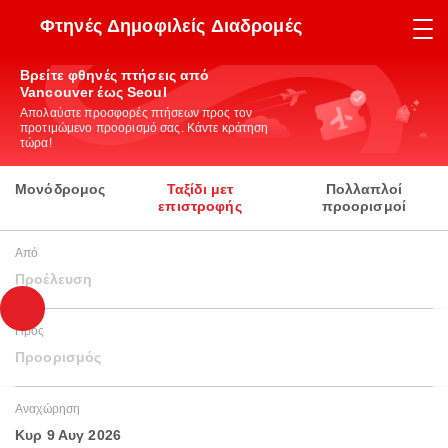
Φτηνές Δημοφιλείς Διαδρομές
Βρείτε φθηνές πτήσεις από
Vancouver έως Seoul
Απολαύστε προσφορές πτήσεων προς τον
προτιμώμενο προορισμό σας. Κάντε κράτηση
τώρα!
Μονόδρομος
Ταξίδι μετ
Πολλαπλοί
επιστροφής
προορισμοί
Από
Προέλευση
Προς
Προορισμός
Αναχώρηση
Κυρ 9 Αυγ 2026