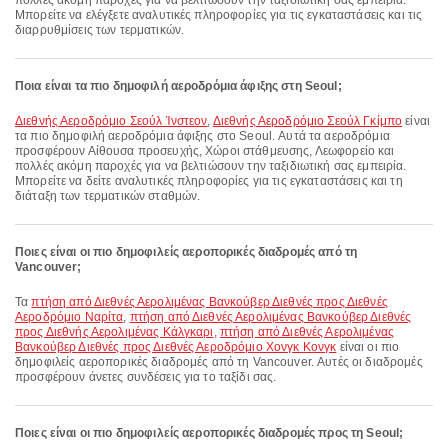
πολλές ακόμη παροχές για να βελτιώσουν την ταξιδιωτική σας εμπειρία.
Μπορείτε να ελέγξετε αναλυτικές πληροφορίες για τις εγκαταστάσεις και τις
διαρρυθμίσεις των τερματικών.
Ποια είναι τα πιο δημοφιλή αεροδρόμια άφιξης στη Seoul;
Διεθνής Αεροδρόμιο Σεούλ Ίνστεον
,
Διεθνής Αεροδρόμιο Σεούλ Γκίμπο
είναι
τα πιο δημοφιλή αεροδρόμια άφιξης στο Seoul. Αυτά τα αεροδρόμια
προσφέρουν Αίθουσα προσευχής, Χώροι στάθμευσης, Λεωφορείο και
πολλές ακόμη παροχές για να βελτιώσουν την ταξιδιωτική σας εμπειρία.
Μπορείτε να δείτε αναλυτικές πληροφορίες για τις εγκαταστάσεις και τη
διάταξη των τερματικών σταθμών.
Ποιες είναι οι πιο δημοφιλείς αεροπορικές διαδρομές από τη
Vancouver;
Τα
πτήση από Διεθνές Αερολιμένας Βανκούβερ Διεθνές προς Διεθνές
Αεροδρόμιο Ναρίτα
,
πτήση από Διεθνές Αερολιμένας Βανκούβερ Διεθνές
προς Διεθνής Αερολιμένας Κάλγκαρι
,
πτήση από Διεθνές Αερολιμένας
Βανκούβερ Διεθνές προς Διεθνές Αεροδρόμιο Χονγκ Κονγκ
είναι οι πιο
δημοφιλείς αεροπορικές διαδρομές από τη Vancouver. Αυτές οι διαδρομές
προσφέρουν άνετες συνδέσεις για το ταξίδι σας.
Ποιες είναι οι πιο δημοφιλείς αεροπορικές διαδρομές προς τη Seoul;