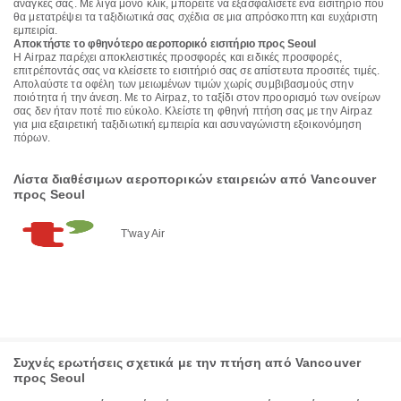
ανάγκες σας. Με λίγα μόνο κλικ, μπορείτε να εξασφαλίσετε ένα εισιτήριο που
θα μετατρέψει τα ταξιδιωτικά σας σχέδια σε μια απρόσκοπτη και ευχάριστη
εμπειρία.
Αποκτήστε το φθηνότερο αεροπορικό εισιτήριο προς Seoul
Η Airpaz παρέχει αποκλειστικές προσφορές και ειδικές προσφορές,
επιτρέποντάς σας να κλείσετε το εισιτήριό σας σε απίστευτα προσιτές τιμές.
Απολαύστε τα οφέλη των μειωμένων τιμών χωρίς συμβιβασμούς στην
ποιότητα ή την άνεση. Με το Airpaz, το ταξίδι στον προορισμό των ονείρων
σας δεν ήταν ποτέ πιο εύκολο. Κλείστε τη φθηνή πτήση σας με την Airpaz
για μια εξαιρετική ταξιδιωτική εμπειρία και ασυναγώνιστη εξοικονόμηση
πόρων.
Λίστα διαθέσιμων αεροπορικών εταιρειών από Vancouver
προς Seoul
T'way Air
Συχνές ερωτήσεις σχετικά με την πτήση από Vancouver
προς Seoul