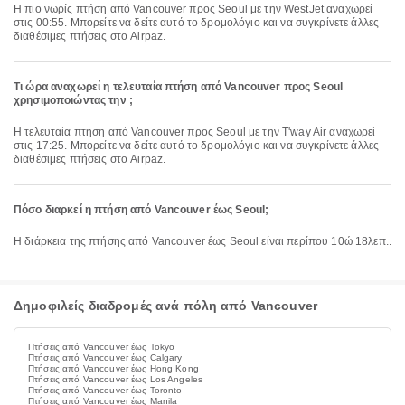
Η πιο νωρίς πτήση από Vancouver προς Seoul με την WestJet αναχωρεί
στις 00:55. Μπορείτε να δείτε αυτό το δρομολόγιο και να συγκρίνετε άλλες
διαθέσιμες πτήσεις στο Airpaz.
Τι ώρα αναχωρεί η τελευταία πτήση από Vancouver προς Seoul
χρησιμοποιώντας την ;
Η τελευταία πτήση από Vancouver προς Seoul με την T'way Air αναχωρεί
στις 17:25. Μπορείτε να δείτε αυτό το δρομολόγιο και να συγκρίνετε άλλες
διαθέσιμες πτήσεις στο Airpaz.
Πόσο διαρκεί η πτήση από Vancouver έως Seoul;
Η διάρκεια της πτήσης από Vancouver έως Seoul είναι περίπου 10ώ 18λεπ..
Δημοφιλείς διαδρομές ανά πόλη από Vancouver
Πτήσεις από Vancouver έως Tokyo
Πτήσεις από Vancouver έως Calgary
Πτήσεις από Vancouver έως Hong Kong
Πτήσεις από Vancouver έως Los Angeles
Πτήσεις από Vancouver έως Toronto
Πτήσεις από Vancouver έως Manila