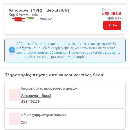
Vancouver (YVR)
Seoul (ICN)
Ξεκινήστε από
US$ 458.6
Κυρ 9 Αυγ
Απευθείας
Τιμή/ Pax
T'way Air
Βιβλίο
Λάβετε υπόψη ότι οι τιμές που αναφέρονται σε αυτήν τη σελίδα
ενδέχεται να μην είναι ενημερωμένες και υπόκεινται σε αλλαγές
χωρίς προηγούμενη ειδοποίηση. Προσπαθούμε να παρέχουμε τις
πιο ακριβείς και ενημερωμένες πληροφορίες.
Πληροφορίες πτήσης από Vancouver προς Seoul
Αποκλειστικές προσφορές πτήσεων
Vancouver - Seoul
US$ 402.79
Μήνας χαμηλότερου ναύλου
Οκτ