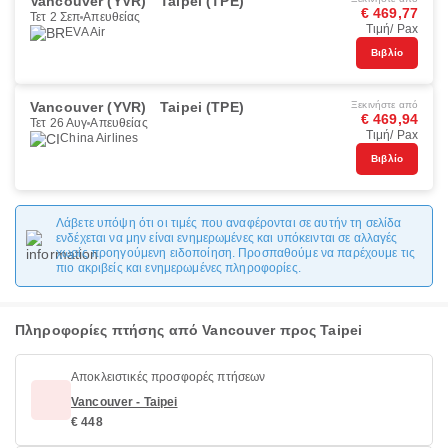
Vancouver (YVR)
Taipei (TPE)
€ 469,77
Τετ 2 Σεπ
Απευθείας
Τιμή/ Pax
EVA Air
Βιβλίο
Vancouver (YVR)
Taipei (TPE)
Ξεκινήστε από
€ 469,94
Τετ 26 Αυγ
Απευθείας
Τιμή/ Pax
China Airlines
Βιβλίο
Λάβετε υπόψη ότι οι τιμές που αναφέρονται σε αυτήν τη σελίδα
ενδέχεται να μην είναι ενημερωμένες και υπόκεινται σε αλλαγές
χωρίς προηγούμενη ειδοποίηση. Προσπαθούμε να παρέχουμε τις
πιο ακριβείς και ενημερωμένες πληροφορίες.
Πληροφορίες πτήσης από Vancouver προς Taipei
Αποκλειστικές προσφορές πτήσεων
Vancouver - Taipei
€ 448