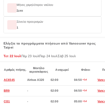
Μήνας χαμηλότερου ναύλου
Σεπτ
Σύνολο προορισμών
1
Ελέγξτε τα προγράμματα πτήσεων από Vancouver προς
Taipei
Τετ 22 Ιουλ
Πέμ 23 Ιουλ
Παρ 24 Ιουλ
Σάβ 25 Ιουλ
Μοντέλο
Αριθμός πτήσης.
Αναχωρεί
Φτάνει
Π
αεροσκάφους
AC6545
Airbus A320
02:00
04:50
+1d
Vanc
BR9
-
02:00
04:50
+1d
Vanc
CI31
-
02:00
05:00
+1d
Vanc