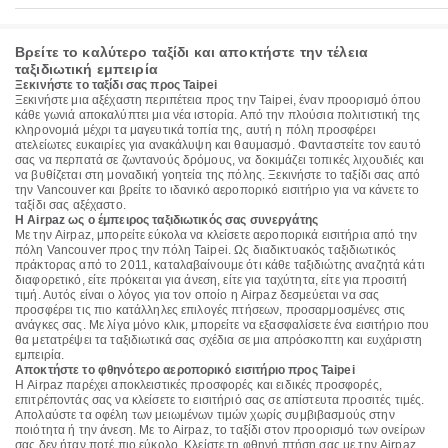
Βρείτε το καλύτερο ταξίδι και αποκτήστε την τέλεια
ταξιδιωτική εμπειρία
Ξεκινήστε το ταξίδι σας προς Taipei
Ξεκινήστε μια αξέχαστη περιπέτεια προς την Taipei, έναν προορισμό όπου
κάθε γωνιά αποκαλύπτει μια νέα ιστορία. Από την πλούσια πολιτιστική της
κληρονομιά μέχρι τα μαγευτικά τοπία της, αυτή η πόλη προσφέρει
ατελείωτες ευκαιρίες για ανακάλυψη και θαυμασμό. Φανταστείτε τον εαυτό
σας να περπατά σε ζωντανούς δρόμους, να δοκιμάζει τοπικές λιχουδιές και
να βυθίζεται στη μοναδική γοητεία της πόλης. Ξεκινήστε το ταξίδι σας από
την Vancouver και βρείτε το ιδανικό αεροπορικό εισιτήριο για να κάνετε το
ταξίδι σας αξέχαστο.
Η Airpaz ως ο έμπειρος ταξιδιωτικός σας συνεργάτης
Με την Airpaz, μπορείτε εύκολα να κλείσετε αεροπορικά εισιτήρια από την
πόλη Vancouver προς την πόλη Taipei. Ως διαδικτυακός ταξιδιωτικός
πράκτορας από το 2011, καταλαβαίνουμε ότι κάθε ταξιδιώτης αναζητά κάτι
διαφορετικό, είτε πρόκειται για άνεση, είτε για ταχύτητα, είτε για προσιτή
τιμή. Αυτός είναι ο λόγος για τον οποίο η Airpaz δεσμεύεται να σας
προσφέρει τις πιο κατάλληλες επιλογές πτήσεων, προσαρμοσμένες στις
ανάγκες σας. Με λίγα μόνο κλικ, μπορείτε να εξασφαλίσετε ένα εισιτήριο που
θα μετατρέψει τα ταξιδιωτικά σας σχέδια σε μια απρόσκοπτη και ευχάριστη
εμπειρία.
Αποκτήστε το φθηνότερο αεροπορικό εισιτήριο προς Taipei
Η Airpaz παρέχει αποκλειστικές προσφορές και ειδικές προσφορές,
επιτρέποντάς σας να κλείσετε το εισιτήριό σας σε απίστευτα προσιτές τιμές.
Απολαύστε τα οφέλη των μειωμένων τιμών χωρίς συμβιβασμούς στην
ποιότητα ή την άνεση. Με το Airpaz, το ταξίδι στον προορισμό των ονείρων
σας δεν ήταν ποτέ πιο εύκολο. Κλείστε τη φθηνή πτήση σας με την Airpaz