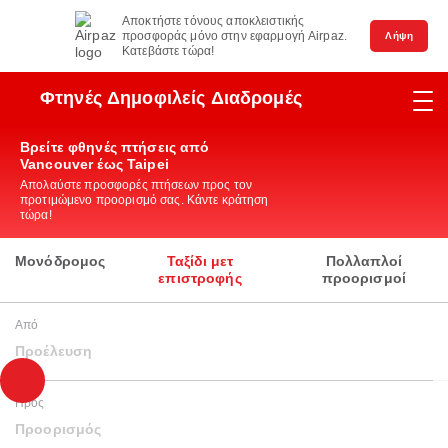
Αποκτήστε τόνους αποκλειστικής
προσφοράς μόνο στην εφαρμογή Airpaz.
Λήψη
Κατεβάστε τώρα!
Φτηνές Δημοφιλείς Διαδρομές
Βρείτε φθηνές πτήσεις από
Vancouver έως Taipei
Απολαύστε προσφορές πτήσεων προς τον
προτιμώμενο προορισμό σας. Κάντε κράτηση
τώρα!
Μονόδρομος
Ταξίδι μετ
Πολλαπλοί
επιστροφής
προορισμοί
Από
Προέλευση
Προς
Προορισμός