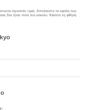
πίστευτα προσιτές τιμές. Απολαύστε τα οφέλη των
σας δεν ήταν ποτέ πιο εύκολο. Κλείστε τη φθηνή
okyo
yo
r;