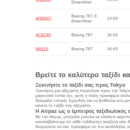
Dreamliner
Boeing 787-9
WS5907
14:00
Dreamliner
AC6249
Boeing 787
16:45
NH115
Boeing 767
16:45
Βρείτε το καλύτερο ταξίδι κ
Ξεκινήστε το ταξίδι σας προς Tokyo
Ξεκινήστε μια αξέχαστη περιπέτεια προς την Tokyo
μαγευτικά τοπία της, αυτή η πόλη προσφέρει ατελ
δοκιμάζει τοπικές λιχουδιές και να βυθίζεται στη μ
κάνετε το ταξίδι σας αξέχαστο.
Η Airpaz ως ο έμπειρος ταξιδιωτικός
Με την Airpaz, μπορείτε εύκολα να κλείσετε αερο
καταλαβαίνουμε ότι κάθε ταξιδιώτης αναζητά κάτι δια
δεσμεύεται να σας προσφέρει τις πιο κατάλληλες ε