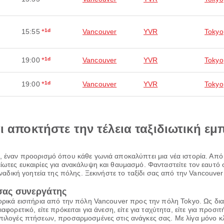
15:55
+1d
Vancouver
YVR
Tokyo
19:00
+1d
Vancouver
YVR
Tokyo
19:00
+1d
Vancouver
YVR
Tokyo
αι αποκτήστε την τέλεια ταξιδιωτική εμ
, έναν προορισμό όπου κάθε γωνιά αποκαλύπτει μια νέα ιστορία. Από 
είωτες ευκαιρίες για ανακάλυψη και θαυμασμό. Φανταστείτε τον εαυτ
οναδική γοητεία της πόλης. Ξεκινήστε το ταξίδι σας από την Vancouver 
 σας συνεργάτης
πορικά εισιτήρια από την πόλη Vancouver προς την πόλη Tokyo. Ως δι
φορετικό, είτε πρόκειται για άνεση, είτε για ταχύτητα, είτε για προσιτ
πιλογές πτήσεων, προσαρμοσμένες στις ανάγκες σας. Με λίγα μόνο κλι