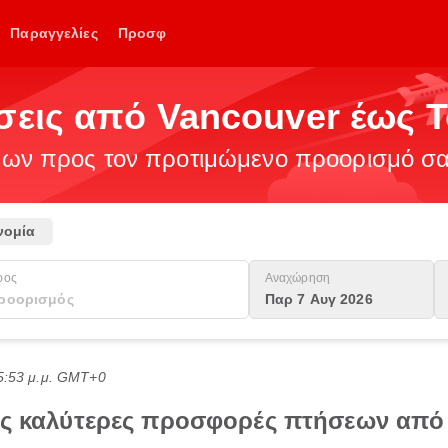
Παραγγελίες
Προσφ
σεις από Vancouver έως 
ν προς τον προτιμώμενο προορισμό σας
νομία
ρος
Αναχώρηση
Παρ 7 Αυγ 2026
5:53 μ.μ. GMT+0
τις καλύτερες προσφορές πτήσεων από