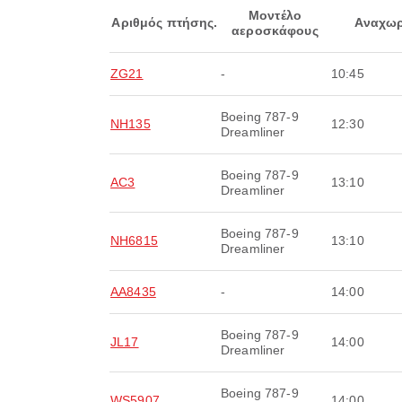
Μοντέλο
Αριθμός πτήσης.
Αναχωρ
αεροσκάφους
ZG21
-
10:45
Boeing 787-9
NH135
12:30
Dreamliner
Boeing 787-9
AC3
13:10
Dreamliner
Boeing 787-9
NH6815
13:10
Dreamliner
AA8435
-
14:00
Boeing 787-9
JL17
14:00
Dreamliner
Boeing 787-9
WS5907
14:00