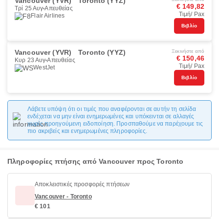
Vancouver (YVR)
Toronto (YYZ)
€ 149,82
Τρί 25 Αυγ
Απευθείας
Τιμή/ Pax
Flair Airlines
Βιβλίο
Vancouver (YVR)
Toronto (YYZ)
Ξεκινήστε από
€ 150,46
Κυρ 23 Αυγ
Απευθείας
Τιμή/ Pax
WestJet
Βιβλίο
Λάβετε υπόψη ότι οι τιμές που αναφέρονται σε αυτήν τη σελίδα
ενδέχεται να μην είναι ενημερωμένες και υπόκεινται σε αλλαγές
χωρίς προηγούμενη ειδοποίηση. Προσπαθούμε να παρέχουμε τις
πιο ακριβείς και ενημερωμένες πληροφορίες.
Πληροφορίες πτήσης από Vancouver προς Toronto
Αποκλειστικές προσφορές πτήσεων
Vancouver - Toronto
€ 101