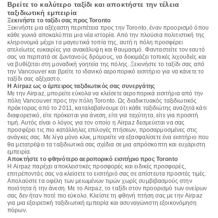
Βρείτε το καλύτερο ταξίδι και αποκτήστε την τέλεια
ταξιδιωτική εμπειρία
Ξεκινήστε το ταξίδι σας προς Toronto
Ξεκινήστε μια αξέχαστη περιπέτεια προς την Toronto, έναν προορισμό όπου
κάθε γωνιά αποκαλύπτει μια νέα ιστορία. Από την πλούσια πολιτιστική της
κληρονομιά μέχρι τα μαγευτικά τοπία της, αυτή η πόλη προσφέρει
ατελείωτες ευκαιρίες για ανακάλυψη και θαυμασμό. Φανταστείτε τον εαυτό
σας να περπατά σε ζωντανούς δρόμους, να δοκιμάζει τοπικές λιχουδιές και
να βυθίζεται στη μοναδική γοητεία της πόλης. Ξεκινήστε το ταξίδι σας από
την Vancouver και βρείτε το ιδανικό αεροπορικό εισιτήριο για να κάνετε το
ταξίδι σας αξέχαστο.
Η Airpaz ως ο έμπειρος ταξιδιωτικός σας συνεργάτης
Με την Airpaz, μπορείτε εύκολα να κλείσετε αεροπορικά εισιτήρια από την
πόλη Vancouver προς την πόλη Toronto. Ως διαδικτυακός ταξιδιωτικός
πράκτορας από το 2011, καταλαβαίνουμε ότι κάθε ταξιδιώτης αναζητά κάτι
διαφορετικό, είτε πρόκειται για άνεση, είτε για ταχύτητα, είτε για προσιτή
τιμή. Αυτός είναι ο λόγος για τον οποίο η Airpaz δεσμεύεται να σας
προσφέρει τις πιο κατάλληλες επιλογές πτήσεων, προσαρμοσμένες στις
ανάγκες σας. Με λίγα μόνο κλικ, μπορείτε να εξασφαλίσετε ένα εισιτήριο που
θα μετατρέψει τα ταξιδιωτικά σας σχέδια σε μια απρόσκοπτη και ευχάριστη
εμπειρία.
Αποκτήστε το φθηνότερο αεροπορικό εισιτήριο προς Toronto
Η Airpaz παρέχει αποκλειστικές προσφορές και ειδικές προσφορές,
επιτρέποντάς σας να κλείσετε το εισιτήριό σας σε απίστευτα προσιτές τιμές.
Απολαύστε τα οφέλη των μειωμένων τιμών χωρίς συμβιβασμούς στην
ποιότητα ή την άνεση. Με το Airpaz, το ταξίδι στον προορισμό των ονείρων
σας δεν ήταν ποτέ πιο εύκολο. Κλείστε τη φθηνή πτήση σας με την Airpaz
για μια εξαιρετική ταξιδιωτική εμπειρία και ασυναγώνιστη εξοικονόμηση
πόρων.