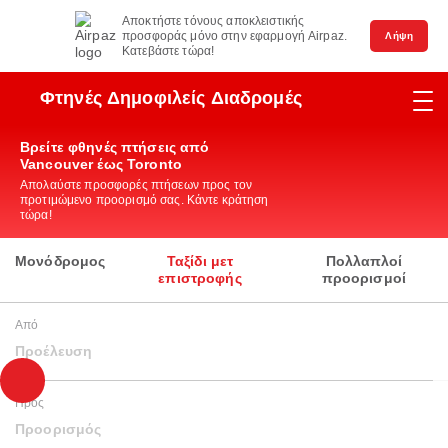
Αποκτήστε τόνους αποκλειστικής
προσφοράς μόνο στην εφαρμογή Airpaz.
Λήψη
Κατεβάστε τώρα!
Φτηνές Δημοφιλείς Διαδρομές
Βρείτε φθηνές πτήσεις από
Vancouver έως Toronto
Απολαύστε προσφορές πτήσεων προς τον
προτιμώμενο προορισμό σας. Κάντε κράτηση
τώρα!
Μονόδρομος
Ταξίδι μετ
Πολλαπλοί
επιστροφής
προορισμοί
Από
Προέλευση
Προς
Προορισμός