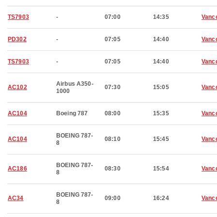
TS7903
-
07:00
14:35
Vanc
PD302
-
07:05
14:40
Vanc
TS7903
-
07:05
14:40
Vanc
Airbus A350-
AC102
07:30
15:05
Vanc
1000
AC104
Boeing 787
08:00
15:35
Vanc
BOEING 787-
AC104
08:10
15:45
Vanc
8
BOEING 787-
AC186
08:30
15:54
Vanc
8
BOEING 787-
AC34
09:00
16:24
Vanc
8