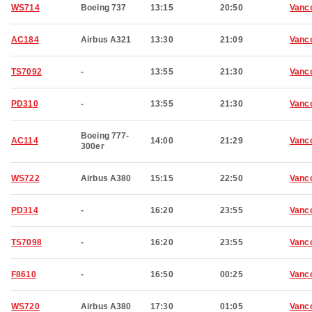
WS714
Boeing 737
13:15
20:50
Vanc
AC184
Airbus A321
13:30
21:09
Vanc
TS7092
-
13:55
21:30
Vanc
PD310
-
13:55
21:30
Vanc
Boeing 777-
AC114
14:00
21:29
Vanc
300er
WS722
Airbus A380
15:15
22:50
Vanc
PD314
-
16:20
23:55
Vanc
TS7098
-
16:20
23:55
Vanc
F8610
-
16:50
00:25
Vanc
WS720
Airbus A380
17:30
01:05
Vanc