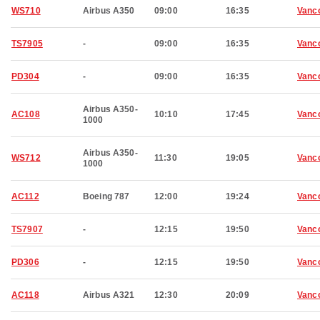
WS710
Airbus A350
09:00
16:35
Vanc
TS7905
-
09:00
16:35
Vanc
PD304
-
09:00
16:35
Vanc
Airbus A350-
AC108
10:10
17:45
Vanc
1000
Airbus A350-
WS712
11:30
19:05
Vanc
1000
AC112
Boeing 787
12:00
19:24
Vanc
TS7907
-
12:15
19:50
Vanc
PD306
-
12:15
19:50
Vanc
AC118
Airbus A321
12:30
20:09
Vanc