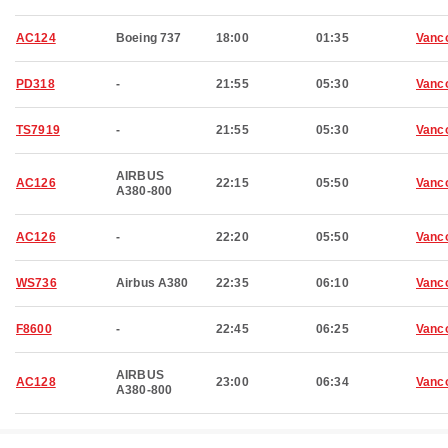
AC124
Boeing 737
18:00
01:35
Vanc
PD318
-
21:55
05:30
Vanc
TS7919
-
21:55
05:30
Vanc
AIRBUS
AC126
22:15
05:50
Vanc
A380-800
AC126
-
22:20
05:50
Vanc
WS736
Airbus A380
22:35
06:10
Vanc
F8600
-
22:45
06:25
Vanc
AIRBUS
AC128
23:00
06:34
Vanc
A380-800