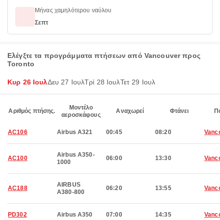
Μήνας χαμηλότερου ναύλου
Σεπτ
Ελέγξτε τα προγράμματα πτήσεων από Vancouver προς
Toronto
Κυρ 26 Ιουλ
Δευ 27 Ιουλ
Τρί 28 Ιουλ
Τετ 29 Ιουλ
Μοντέλο
Αριθμός πτήσης.
Αναχωρεί
Φτάνει
Π
αεροσκάφους
AC106
Airbus A321
00:45
08:20
Vanc
Airbus A350-
AC100
06:00
13:30
Vanc
1000
AIRBUS
AC188
06:20
13:55
Vanc
A380-800
PD302
Airbus A350
07:00
14:35
Vanc