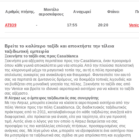
Μοντέλο
Αριθμός πτήσης.
Αναχωρεί
Φτάνει
Π
αεροσκάφους
AT939
-
17:55
20:20
Veni
Βρείτε το καλύτερο ταξίδι και αποκτήστε την τέλεια
ταξιδιωτική εμπειρία
Ξεκινήστε το ταξίδι σας προς Casablanca
Ξεκινήστε μια αξέχαστη περιπέτεια προς την Casablanca, έναν προορισμό
όπου κάθε γωνιά αποκαλύπτει μια νέα ιστορία. Από την πλούσια πολιτιστική
της κληρονομιά μέχρι τα μαγευτικά τοπία της, αυτή η πόλη προσφέρει
ατελείωτες ευκαιρίες για ανακάλυψη και θαυμασμό. Φανταστείτε τον εαυτό
σας να περπατά σε ζωντανούς δρόμους, να δοκιμάζει τοπικές λιχουδιές και
να βυθίζεται στη μοναδική γοητεία της πόλης. Ξεκινήστε το ταξίδι σας από
την Venice και βρείτε το ιδανικό αεροπορικό εισιτήριο για να κάνετε το ταξίδι
σας αξέχαστο.
Η Airpaz ως ο έμπειρος ταξιδιωτικός σας συνεργάτης
Με την Airpaz, μπορείτε εύκολα να κλείσετε αεροπορικά εισιτήρια από την
πόλη Venice προς την πόλη Casablanca. Ως διαδικτυακός ταξιδιωτικός
πράκτορας από το 2011, καταλαβαίνουμε ότι κάθε ταξιδιώτης αναζητά κάτι
διαφορετικό, είτε πρόκειται για άνεση, είτε για ταχύτητα, είτε για προσιτή
τιμή. Αυτός είναι ο λόγος για τον οποίο η Airpaz δεσμεύεται να σας
προσφέρει τις πιο κατάλληλες επιλογές πτήσεων, προσαρμοσμένες στις
ανάγκες σας. Με λίγα μόνο κλικ, μπορείτε να εξασφαλίσετε ένα εισιτήριο που
θα μετατρέψει τα ταξιδιωτικά σας σχέδια σε μια απρόσκοπτη και ευχάριστη