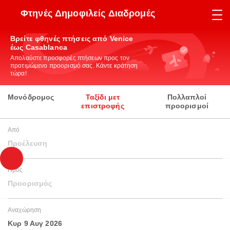
Φτηνές Δημοφιλείς Διαδρομές
Βρείτε φθηνές πτήσεις από Venice
έως Casablanca
Απολαύστε προσφορές πτήσεων προς τον
προτιμώμενο προορισμό σας. Κάντε κράτηση
τώρα!
Μονόδρομος
Ταξίδι μετ
Πολλαπλοί
επιστροφής
προορισμοί
Από
Προέλευση
Προς
Προορισμός
Αναχώρηση
Κυρ 9 Αυγ 2026