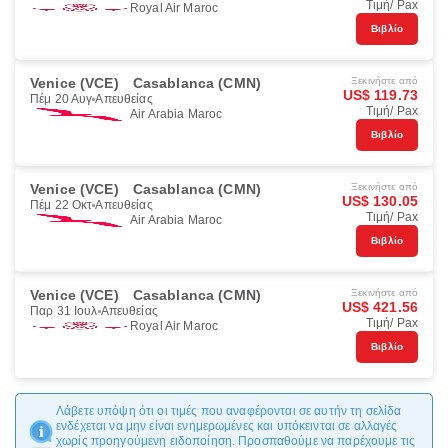
Τιμή/ Pax
Royal Air Maroc
Βιβλίο
Venice (VCE)
Casablanca (CMN)
Ξεκινήστε από
US$ 119.73
Πέμ 20 Αυγ
Απευθείας
Τιμή/ Pax
Air Arabia Maroc
Βιβλίο
Venice (VCE)
Casablanca (CMN)
Ξεκινήστε από
US$ 130.05
Πέμ 22 Οκτ
Απευθείας
Τιμή/ Pax
Air Arabia Maroc
Βιβλίο
Venice (VCE)
Casablanca (CMN)
Ξεκινήστε από
US$ 421.56
Παρ 31 Ιουλ
Απευθείας
Τιμή/ Pax
Royal Air Maroc
Βιβλίο
Λάβετε υπόψη ότι οι τιμές που αναφέρονται σε αυτήν τη σελίδα
ενδέχεται να μην είναι ενημερωμένες και υπόκεινται σε αλλαγές
χωρίς προηγούμενη ειδοποίηση. Προσπαθούμε να παρέχουμε τις