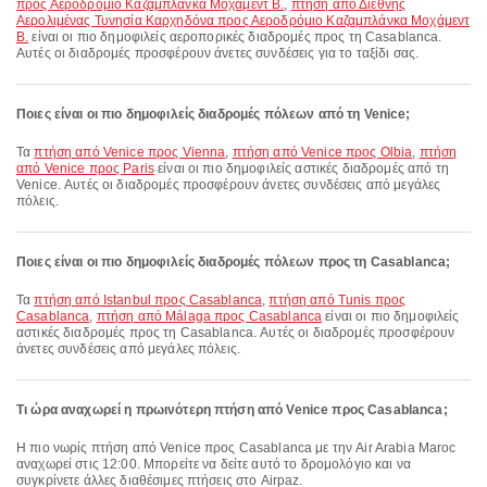
προς Αεροδρόμιο Καζαμπλάνκα Μοχάμεντ Β.
,
πτήση από Διεθνής
Αερολιμένας Τυνησία Καρχηδόνα προς Αεροδρόμιο Καζαμπλάνκα Μοχάμεντ
Β.
είναι οι πιο δημοφιλείς αεροπορικές διαδρομές προς τη Casablanca.
Αυτές οι διαδρομές προσφέρουν άνετες συνδέσεις για το ταξίδι σας.
Ποιες είναι οι πιο δημοφιλείς διαδρομές πόλεων από τη Venice;
Τα
πτήση από Venice προς Vienna
,
πτήση από Venice προς Olbia
,
πτήση
από Venice προς Paris
είναι οι πιο δημοφιλείς αστικές διαδρομές από τη
Venice. Αυτές οι διαδρομές προσφέρουν άνετες συνδέσεις από μεγάλες
πόλεις.
Ποιες είναι οι πιο δημοφιλείς διαδρομές πόλεων προς τη Casablanca;
Τα
πτήση από Istanbul προς Casablanca
,
πτήση από Tunis προς
Casablanca
,
πτήση από Málaga προς Casablanca
είναι οι πιο δημοφιλείς
αστικές διαδρομές προς τη Casablanca. Αυτές οι διαδρομές προσφέρουν
άνετες συνδέσεις από μεγάλες πόλεις.
Τι ώρα αναχωρεί η πρωινότερη πτήση από Venice προς Casablanca;
Η πιο νωρίς πτήση από Venice προς Casablanca με την Air Arabia Maroc
αναχωρεί στις 12:00. Μπορείτε να δείτε αυτό το δρομολόγιο και να
συγκρίνετε άλλες διαθέσιμες πτήσεις στο Airpaz.