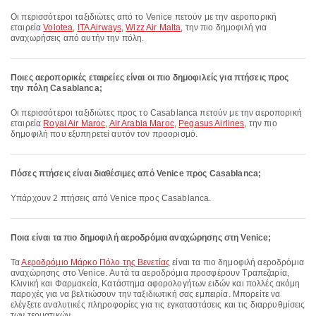
Οι περισσότεροι ταξιδιώτες από το Venice πετούν με την αεροπορική
εταιρεία
Volotea
,
ITA Airways
,
Wizz Air Malta
, την πιο δημοφιλή για
αναχωρήσεις από αυτήν την πόλη.
Ποιες αεροπορικές εταιρείες είναι οι πιο δημοφιλείς για πτήσεις προς
την πόλη Casablanca;
Οι περισσότεροι ταξιδιώτες προς το Casablanca πετούν με την αεροπορική
εταιρεία
Royal Air Maroc
,
Air Arabia Maroc
,
Pegasus Airlines
, την πιο
δημοφιλή που εξυπηρετεί αυτόν τον προορισμό.
Πόσες πτήσεις είναι διαθέσιμες από Venice προς Casablanca;
Υπάρχουν 2 πτήσεις από Venice προς Casablanca.
Ποια είναι τα πιο δημοφιλή αεροδρόμια αναχώρησης στη Venice;
Τα
Αεροδρόμιο Μάρκο Πόλο της Βενετίας
είναι τα πιο δημοφιλή αεροδρόμια
αναχώρησης στο Venice. Αυτά τα αεροδρόμια προσφέρουν Τραπεζαρία,
Κλινική και Φαρμακεία, Κατάστημα αφορολογήτων ειδών και πολλές ακόμη
παροχές για να βελτιώσουν την ταξιδιωτική σας εμπειρία. Μπορείτε να
ελέγξετε αναλυτικές πληροφορίες για τις εγκαταστάσεις και τις διαρρυθμίσεις
των τερματικών.