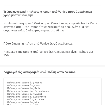
Τι ώρα αναχωρεί η τελευταία πτήση από Venice προς Casablanca
χρησιμοποιώντας την ;
Η τελευταία πτήση από Venice προς Casablanca με την Air Arabia Maroc
αναχωρεί στις 19:45. Μπορείτε να δείτε αυτό το δρομολόγιο και να
συγκρίνετε άλλες διαθέσιμες πτήσεις στο Airpaz.
Πόσο διαρκεί η πτήση από Venice έως Casablanca;
Η διάρκεια της πτήσης από Venice έως Casablanca είναι περίπου 3ώ
25λεπ..
Δημοφιλείς διαδρομές ανά πόλη από Venice
Πτήσεις από Venice έως Vienna
Πτήσεις από Venice έως Olbia
Πτήσεις από Venice έως Paris
Πτήσεις από Venice έως Copenhagen
Πτήσεις από Venice έως Madrid
Πτήσεις από Venice έως Zakynthos
Πτήσεις από Venice έως Santorini
Πτήσεις από Venice έως Nice