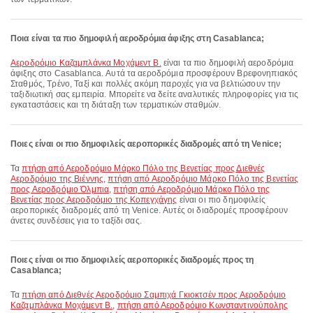
Ποια είναι τα πιο δημοφιλή αεροδρόμια άφιξης στη Casablanca;
Αεροδρόμιο Καζαμπλάνκα Μοχάμεντ Β.
είναι τα πιο δημοφιλή αεροδρόμια
άφιξης στο Casablanca. Αυτά τα αεροδρόμια προσφέρουν Βρεφονηπιακός
Σταθμός, Τρένο, Ταξί και πολλές ακόμη παροχές για να βελτιώσουν την
ταξιδιωτική σας εμπειρία. Μπορείτε να δείτε αναλυτικές πληροφορίες για τις
εγκαταστάσεις και τη διάταξη των τερματικών σταθμών.
Ποιες είναι οι πιο δημοφιλείς αεροπορικές διαδρομές από τη Venice;
Τα
πτήση από Αεροδρόμιο Μάρκο Πόλο της Βενετίας προς Διεθνές
Αεροδρόμιο της Βιέννης
,
πτήση από Αεροδρόμιο Μάρκο Πόλο της Βενετίας
προς Αεροδρόμιο Όλμπια
,
πτήση από Αεροδρόμιο Μάρκο Πόλο της
Βενετίας προς Αεροδρόμιο της Κοπεγχάγης
είναι οι πιο δημοφιλείς
αεροπορικές διαδρομές από τη Venice. Αυτές οι διαδρομές προσφέρουν
άνετες συνδέσεις για το ταξίδι σας.
Ποιες είναι οι πιο δημοφιλείς αεροπορικές διαδρομές προς τη
Casablanca;
Τα
πτήση από Διεθνές Αεροδρόμιο Σαμπιχά Γκιοκτσέν προς Αεροδρόμιο
Καζαμπλάνκα Μοχάμεντ Β.
,
πτήση από Αεροδρόμιο Κωνσταντινούπολης