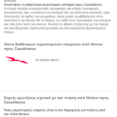
εμπειρία.
Αποκτήστε το φθηνότερο αεροπορικό εισιτήριο προς Casablanca
Η Airpaz παρέχει αποκλειστικές προσφορές και ειδικές προσφορές,
επιτρέποντάς σας να κλείσετε το εισιτήριό σας σε απίστευτα προσιτές τιμές.
Απολαύστε τα οφέλη των μειωμένων τιμών χωρίς συμβιβασμούς στην
ποιότητα ή την άνεση. Με το Airpaz, το ταξίδι στον προορισμό των ονείρων
σας δεν ήταν ποτέ πιο εύκολο. Κλείστε τη φθηνή πτήση σας με την Airpaz
για μια εξαιρετική ταξιδιωτική εμπειρία και ασυναγώνιστη εξοικονόμηση
πόρων.
Λίστα διαθέσιμων αεροπορικών εταιρειών από Venice
προς Casablanca
Air Arabia Maroc
Συχνές ερωτήσεις σχετικά με την πτήση από Venice προς
Casablanca
Ποιες αεροπορικές εταιρείες είναι οι πιο δημοφιλείς για πτήσεις από
την πόλη Venice;